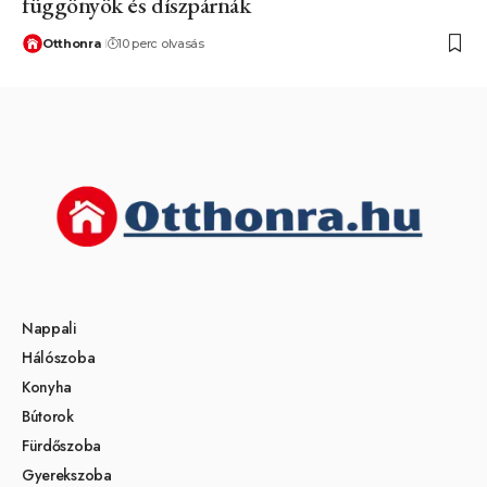
függönyök és díszpárnák
Otthonra
10 perc olvasás
Nappali
Hálószoba
Konyha
Bútorok
Fürdőszoba
Gyerekszoba