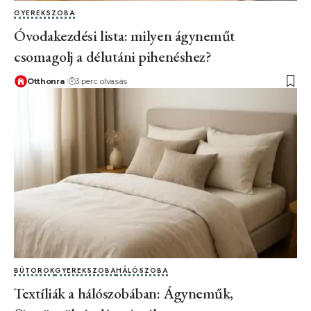
GYEREKSZOBA
Óvodakezdési lista: milyen ágyneműt
csomagolj a délutáni pihenéshez?
Otthonra
3 perc olvasás
BÚTOROK
GYEREKSZOBA
HÁLÓSZOBA
Textíliák a hálószobában: Ágyneműk,