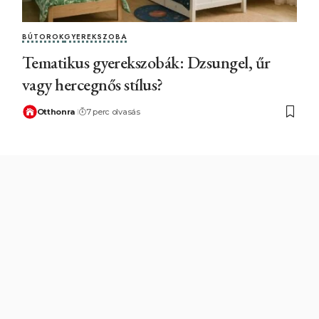
BÚTOROK
GYEREKSZOBA
Tematikus gyerekszobák: Dzsungel, űr
vagy hercegnős stílus?
Otthonra
7 perc olvasás