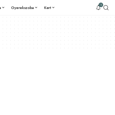
1
a
Gyerekszoba
Kert