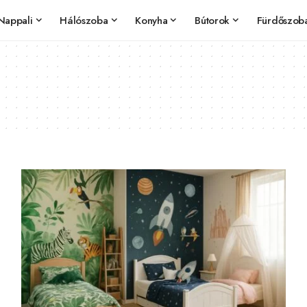
Nappali
Hálószoba
Konyha
Bútorok
Fürdőszob