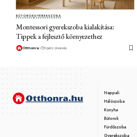
BÚTOROK
GYEREKSZOBA
Montessori gyerekszoba kialakítása:
Tippek a fejlesztő környezethez
Otthonra
9 perc olvasás
Nappali
Hálószoba
Konyha
Bútorok
Fürdőszoba
Gyerekszoba