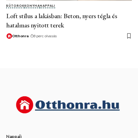
BÚTOROK
KONYHA
NAPPALI
Loft stílus a lakásban: Beton, nyers tégla és
hatalmas nyitott terek
Otthonra
8 perc olvasás
Nappali