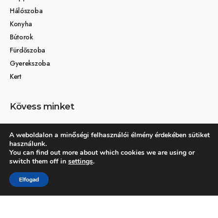
Hálószoba
Konyha
Bútorok
Fürdőszoba
Gyerekszoba
Kert
Kövess minket
A weboldalon a minőségi felhasználói élmény érdekében sütiket
használunk.
Társoldalak
You can find out more about which cookies we are using or
switch them off in
settings
.
Otthon és dekoráció
Elfogad
Kertikék kertmagazin
© 2026 Otthonra.hu - Minden jog fenntartva.