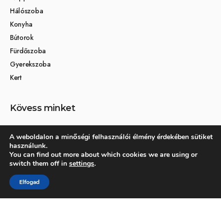
Hálószoba
Konyha
Bútorok
Fürdőszoba
Gyerekszoba
Kert
Kövess minket
A weboldalon a minőségi felhasználói élmény érdekében sütiket
használunk.
Társoldalak
You can find out more about which cookies we are using or
switch them off in
settings
.
Otthon és dekoráció
Elfogad
Kertikék kertmagazin
© 2026 Otthonra.hu - Minden jog fenntartva.