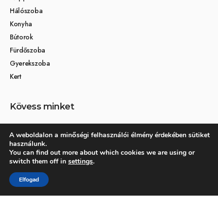
Hálószoba
Konyha
Bútorok
Fürdőszoba
Gyerekszoba
Kert
Kövess minket
A weboldalon a minőségi felhasználói élmény érdekében sütiket
használunk.
Társoldalak
You can find out more about which cookies we are using or
switch them off in
settings
.
Otthon és dekoráció
Elfogad
Kertikék kertmagazin
© 2026 Otthonra.hu - Minden jog fenntartva.