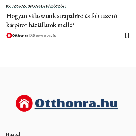
BÚTOROK
GYEREKSZOBA
NAPPALI
Hogyan válasszunk strapabíró és folttaszító
kárpitot háziállatok mellé?
Otthonra
9 perc olvasás
Nappali