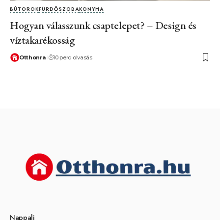
BÚTOROK
FÜRDŐSZOBA
KONYHA
Hogyan válasszunk csaptelepet? – Design és
víztakarékosság
Otthonra
10 perc olvasás
Nappali