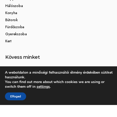
Hálószoba
Konyha
Bútorok
Fürdőszoba
Gyerekszoba
Kert
Kövess minket
A weboldalon a minőségi felhasználói élmény érdekében sütiket
használunk.
Társoldalak
You can find out more about which cookies we are using or
switch them off in
settings
.
Otthon és dekoráció
Elfogad
Kertikék kertmagazin
© 2026 Otthonra.hu - Minden jog fenntartva.