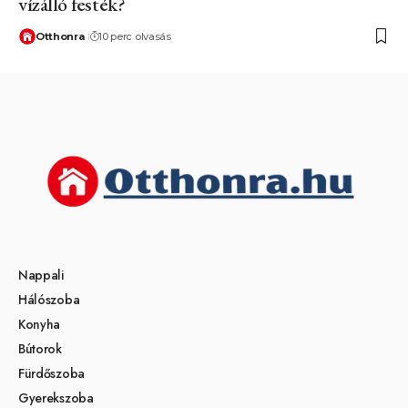
vízálló festék?
Otthonra
10 perc olvasás
Nappali
Hálószoba
Konyha
Bútorok
Fürdőszoba
Gyerekszoba