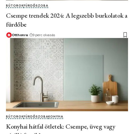
BÚTOROK
FÜRDŐSZOBA
Csempe trendek 2024: A legszebb burkolatok a
fürdőbe
Otthonra
9 perc olvasás
BÚTOROK
FÜRDŐSZOBA
KONYHA
Konyhai hátfal ötletek: Csempe, üveg vagy