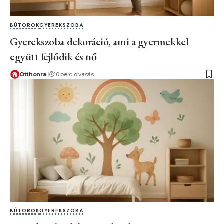
BÚTOROK
GYEREKSZOBA
Gyerekszoba dekoráció, ami a gyermekkel
együtt fejlődik és nő
Otthonra
10 perc olvasás
BÚTOROK
GYEREKSZOBA