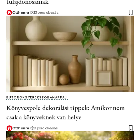
tulajdonosainak
Otthonra
13 perc olvasás
BÚTOROK
GYEREKSZOBA
NAPPALI
Könyvespolc dekorálási tippek: Amikor nem
csak a könyveknek van helye
Otthonra
9 perc olvasás