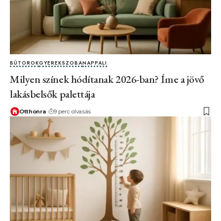
BÚTOROK
GYEREKSZOBA
NAPPALI
Milyen színek hódítanak 2026-ban? Íme a jövő
lakásbelsők palettája
Otthonra
9 perc olvasás