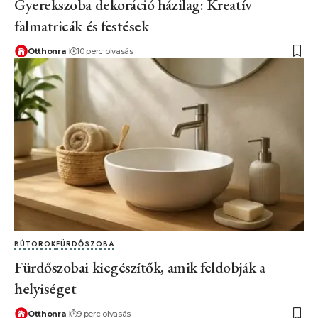
Gyerekszoba dekoráció házilag: Kreatív
falmatricák és festések
Otthonra
10 perc olvasás
BÚTOROK
FÜRDŐSZOBA
Fürdőszobai kiegészítők, amik feldobják a
helyiséget
Otthonra
9 perc olvasás