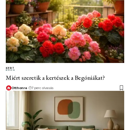
KERT
Miért szeretik a kertészek a Begóniákat?
Otthonra
7 perc olvasás