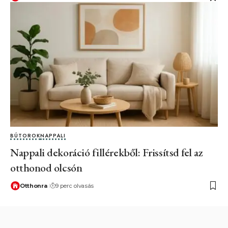
BÚTOROK
NAPPALI
Nappali dekoráció fillérekből: Frissítsd fel az
otthonod olcsón
Otthonra
9 perc olvasás