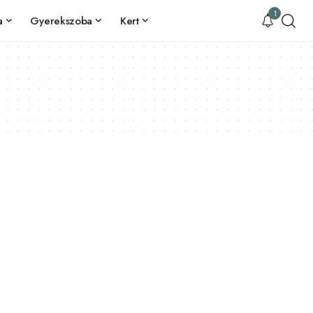
1
a
Gyerekszoba
Kert