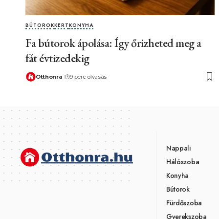
BÚTOROK
KERT
KONYHA
Fa bútorok ápolása: Így őrizheted meg a
fát évtizedekig
Otthonra
9 perc olvasás
Nappali
Hálószoba
Konyha
Bútorok
Fürdőszoba
Gyerekszoba