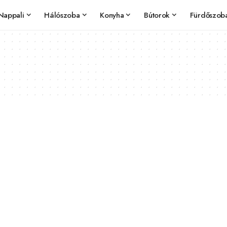
Nappali
Hálószoba
Konyha
Bútorok
Fürdőszob