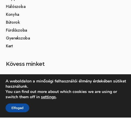
Hálószoba
Konyha
Bútorok
Fürdőszoba
Gyerekszoba
Kert
Kövess minket
A weboldalon a minőségi felhasználói élmény érdekében sütiket
használunk.
Társoldalak
You can find out more about which cookies we are using or
switch them off in
settings
.
Otthon és dekoráció
Elfogad
Kertikék kertmagazin
© 2026 Otthonra.hu - Minden jog fenntartva.