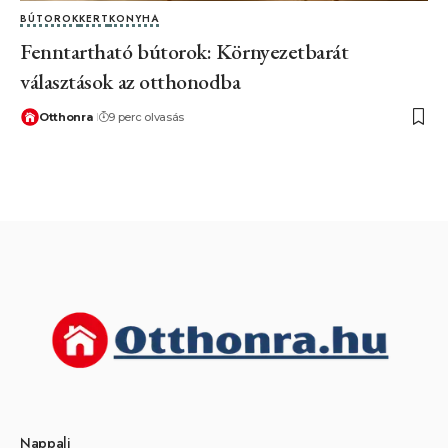
BÚTOROK
KERT
KONYHA
Fenntartható bútorok: Környezetbarát
választások az otthonodba
Otthonra
9 perc olvasás
Nappali