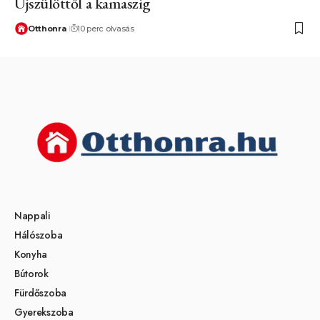
Újszülöttől a kamaszig
Otthonra
10 perc olvasás
Nappali
Hálószoba
Konyha
Bútorok
Fürdőszoba
Gyerekszoba