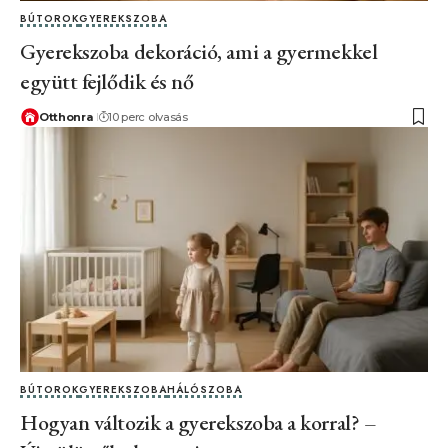
BÚTOROK
GYEREKSZOBA
Gyerekszoba dekoráció, ami a gyermekkel
együtt fejlődik és nő
Otthonra
10 perc olvasás
BÚTOROK
GYEREKSZOBA
HÁLÓSZOBA
Hogyan változik a gyerekszoba a korral? –