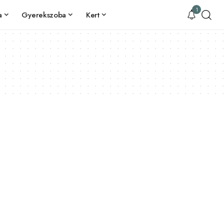
1
a
Gyerekszoba
Kert