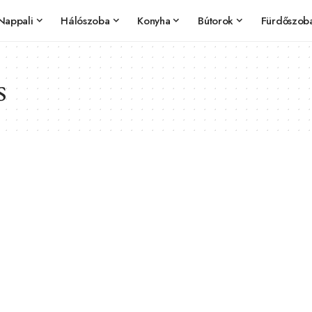
Nappali
Hálószoba
Konyha
Bútorok
Fürdőszob
s