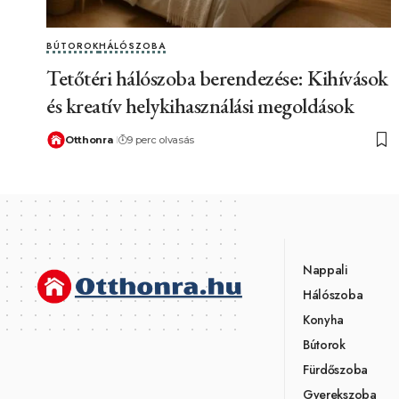
BÚTOROK
HÁLÓSZOBA
Tetőtéri hálószoba berendezése: Kihívások
és kreatív helykihasználási megoldások
Otthonra
9 perc olvasás
Nappali
Hálószoba
Konyha
Bútorok
Fürdőszoba
Gyerekszoba