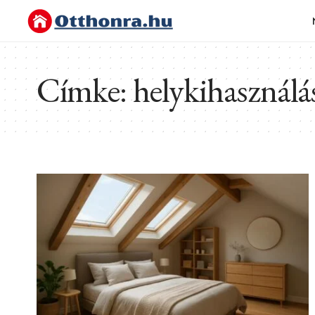
Címke:
helykihasználá