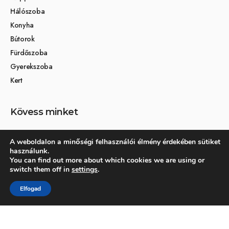
Hálószoba
Konyha
Bútorok
Fürdőszoba
Gyerekszoba
Kert
Kövess minket
A weboldalon a minőségi felhasználói élmény érdekében sütiket
használunk.
Társoldalak
You can find out more about which cookies we are using or
switch them off in
settings
.
Otthon és dekoráció
Elfogad
Kertikék kertmagazin
© 2026 Otthonra.hu - Minden jog fenntartva.