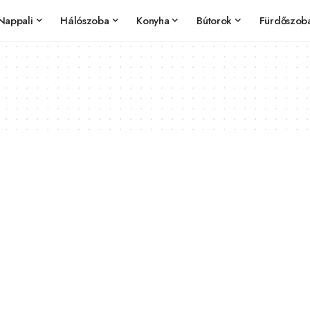
Nappali
Hálószoba
Konyha
Bútorok
Fürdőszob