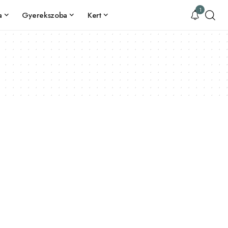
1
a
Gyerekszoba
Kert