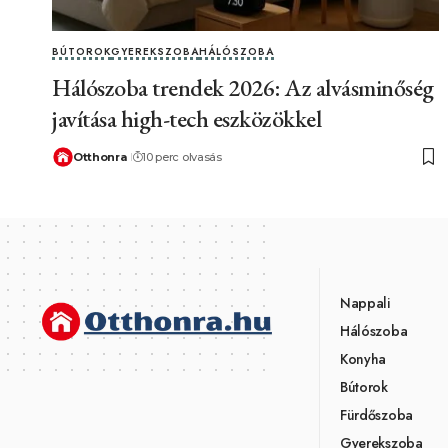
BÚTOROK
GYEREKSZOBA
HÁLÓSZOBA
Hálószoba trendek 2026: Az alvásminőség
javítása high-tech eszközökkel
Otthonra
10 perc olvasás
Nappali
Hálószoba
Konyha
Bútorok
Fürdőszoba
Gyerekszoba