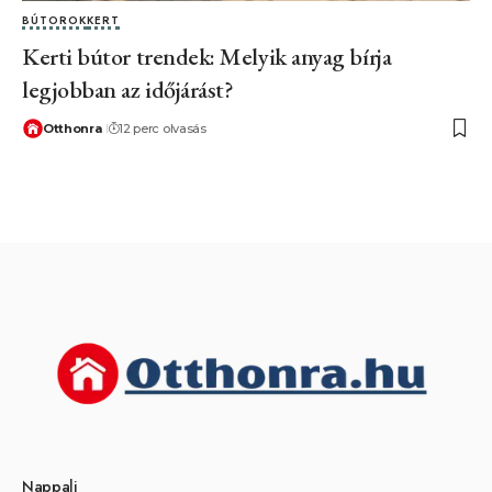
BÚTOROK
KERT
Kerti bútor trendek: Melyik anyag bírja
legjobban az időjárást?
Otthonra
12 perc olvasás
Nappali