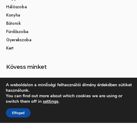
Hálószoba
Konyha
Bútorok
Fürdőszoba
Gyerekszoba
Kert
Kövess minket
A weboldalon a minőségi felhasználói élmény érdekében sütiket
használunk.
Társoldalak
You can find out more about which cookies we are using or
switch them off in
settings
.
Otthon és dekoráció
Elfogad
Kertikék kertmagazin
© 2026 Otthonra.hu - Minden jog fenntartva.