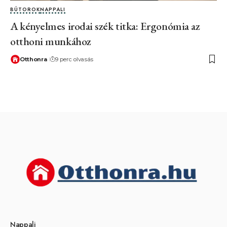
BÚTOROK
NAPPALI
A kényelmes irodai szék titka: Ergonómia az
otthoni munkához
Otthonra
9 perc olvasás
Nappali