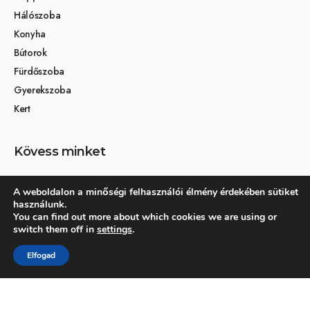
Hálószoba
Konyha
Bútorok
Fürdőszoba
Gyerekszoba
Kert
Kövess minket
A weboldalon a minőségi felhasználói élmény érdekében sütiket
használunk.
Társoldalak
You can find out more about which cookies we are using or
switch them off in
settings
.
Otthon és dekoráció
Elfogad
Kertikék kertmagazin
© 2026 Otthonra.hu - Minden jog fenntartva.