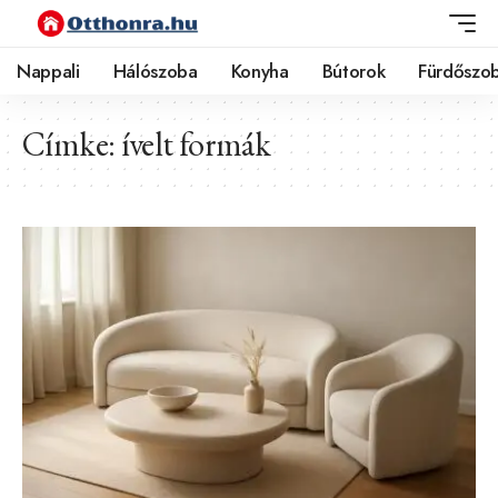
Nappali
Hálószoba
Konyha
Bútorok
Fürdőszo
Címke:
ívelt formák