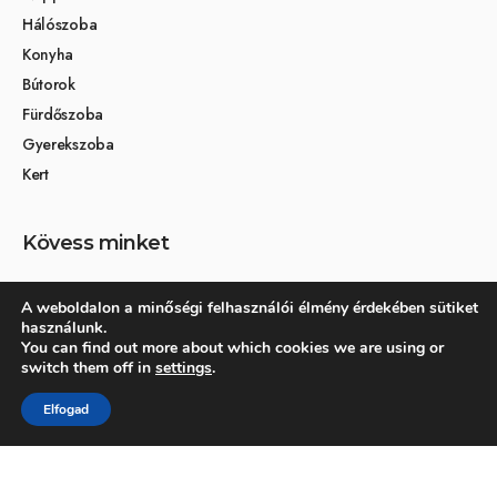
Hálószoba
Konyha
Bútorok
Fürdőszoba
Gyerekszoba
Kert
Kövess minket
A weboldalon a minőségi felhasználói élmény érdekében sütiket
használunk.
Társoldalak
You can find out more about which cookies we are using or
switch them off in
settings
.
Otthon és dekoráció
Elfogad
Kertikék kertmagazin
© 2026 Otthonra.hu - Minden jog fenntartva.