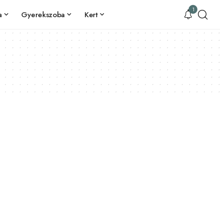
1
a
Gyerekszoba
Kert