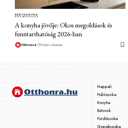
KERT
KONYHA
A konyha jövője: Okos megoldások és
fenntarthatóság 2026-ban
Otthonra
9 perc olvasás
Nappali
Hálószoba
Konyha
Bútorok
Fürdőszoba
Gyerekszoba