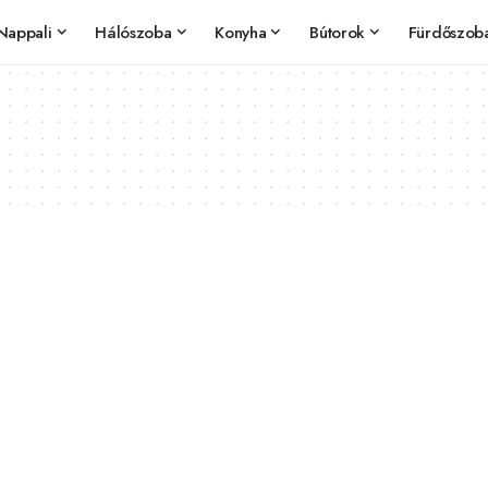
Nappali
Hálószoba
Konyha
Bútorok
Fürdőszob