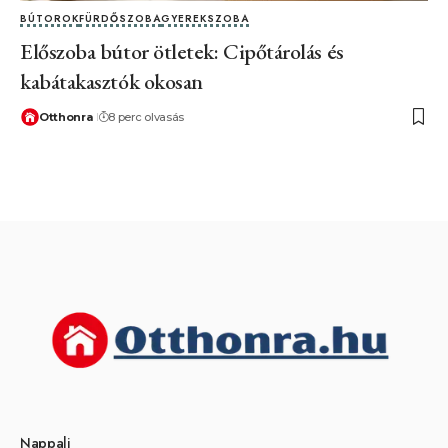
BÚTOROK
FÜRDŐSZOBA
GYEREKSZOBA
Előszoba bútor ötletek: Cipőtárolás és
kabátakasztók okosan
Otthonra
8 perc olvasás
Nappali