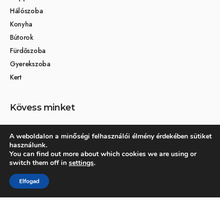
Hálószoba
Konyha
Bútorok
Fürdőszoba
Gyerekszoba
Kert
Kövess minket
A weboldalon a minőségi felhasználói élmény érdekében sütiket
használunk.
Társoldalak
You can find out more about which cookies we are using or
switch them off in
settings
.
Otthon és dekoráció
Elfogad
Kertikék kertmagazin
© 2026 Otthonra.hu - Minden jog fenntartva.