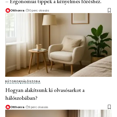
– Ergonomiai tippek a kényelmes főzéshez.
Otthonra
10 perc olvasás
BÚTOROK
HÁLÓSZOBA
Hogyan alakítsunk ki olvasósarkot a
hálószobában?
Otthonra
9 perc olvasás