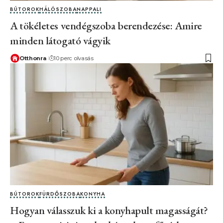
BÚTOROK
HÁLÓSZOBA
NAPPALI
A tökéletes vendégszoba berendezése: Amire
minden látogató vágyik
Otthonra
10 perc olvasás
BÚTOROK
FÜRDŐSZOBA
KONYHA
Hogyan válasszuk ki a konyhapult magasságát?