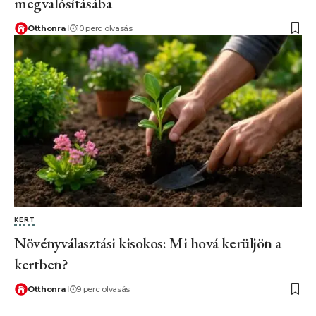
megvalósításába
Otthonra
10 perc olvasás
KERT
Növényválasztási kisokos: Mi hová kerüljön a
kertben?
Otthonra
9 perc olvasás