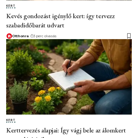
KERT
Kevés gondozást igénylő kert: így tervezz
szabadidőbarát udvart
Otthonra
3 perc olvasás
KERT
Kerttervezés alapjai: Így vágj bele az álomkert