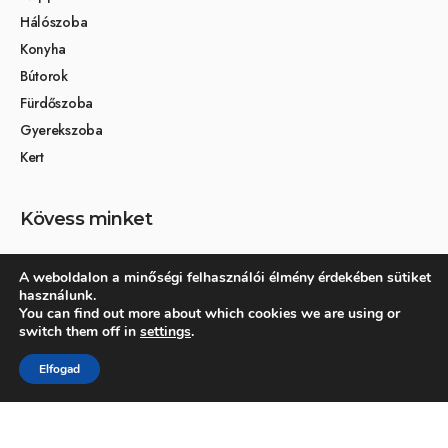
Hálószoba
Konyha
Bútorok
Fürdőszoba
Gyerekszoba
Kert
Kövess minket
A weboldalon a minőségi felhasználói élmény érdekében sütiket
használunk.
Társoldalak
You can find out more about which cookies we are using or
switch them off in
settings
.
Otthon és dekoráció
Elfogad
Kertikék kertmagazin
© 2026 Otthonra.hu - Minden jog fenntartva.