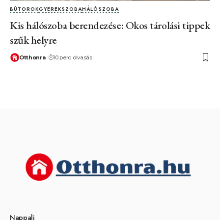
BÚTOROK
GYEREKSZOBA
HÁLÓSZOBA
Kis hálószoba berendezése: Okos tárolási tippek
szűk helyre
Otthonra
10 perc olvasás
Nappali