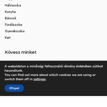
Hálószoba
Konyha
Bútorok
Fürdőszoba
Gyerekszoba
Kert
Kövess minket
A weboldalon a minőségi felhasználói élmény érdekében sütiket
használunk.
Társoldalak
You can find out more about which cookies we are using or
switch them off in
settings
.
Otthon és dekoráció
Elfogad
Kertikék kertmagazin
© 2026 Otthonra.hu - Minden jog fenntartva.