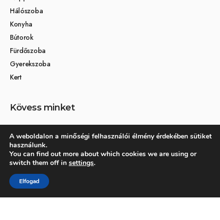
Hálószoba
Konyha
Bútorok
Fürdőszoba
Gyerekszoba
Kert
Kövess minket
A weboldalon a minőségi felhasználói élmény érdekében sütiket
használunk.
Társoldalak
You can find out more about which cookies we are using or
switch them off in
settings
.
Otthon és dekoráció
Elfogad
Kertikék kertmagazin
© 2026 Otthonra.hu - Minden jog fenntartva.