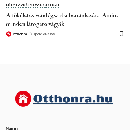
BÚTOROK
HÁLÓSZOBA
NAPPALI
A tökéletes vendégszoba berendezése: Amire
minden látogató vágyik
Otthonra
10 perc olvasás
Nappali