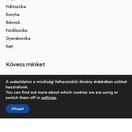
Hálószoba
Konyha
Bútorok
Fürdőszoba
Gyerekszoba
Kert
Kövess minket
A weboldalon a minőségi felhasználói élmény érdekében sütiket
használunk.
Társoldalak
You can find out more about which cookies we are using or
switch them off in
settings
.
Otthon és dekoráció
Elfogad
Kertikék kertmagazin
© 2026 Otthonra.hu - Minden jog fenntartva.