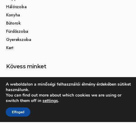
Hálószoba
Konyha
Bútorok
Fürdőszoba
Gyerekszoba
Kert
Kövess minket
A weboldalon a minőségi felhasználói élmény érdekében sütiket
használunk.
Társoldalak
You can find out more about which cookies we are using or
switch them off in
settings
.
Otthon és dekoráció
Elfogad
Kertikék kertmagazin
© 2026 Otthonra.hu - Minden jog fenntartva.