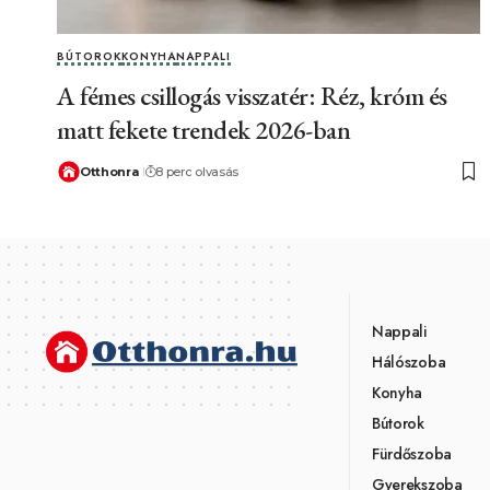
BÚTOROK
KONYHA
NAPPALI
A fémes csillogás visszatér: Réz, króm és
matt fekete trendek 2026-ban
Otthonra
8 perc olvasás
Nappali
Hálószoba
Konyha
Bútorok
Fürdőszoba
Gyerekszoba