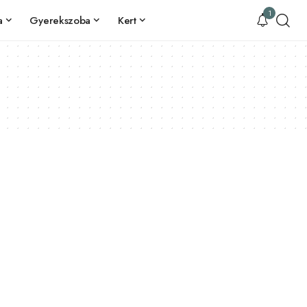
1
a
Gyerekszoba
Kert