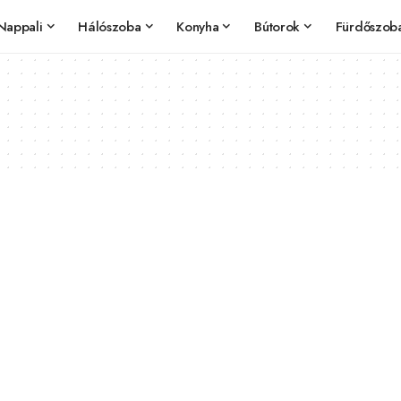
Nappali
Hálószoba
Konyha
Bútorok
Fürdőszob