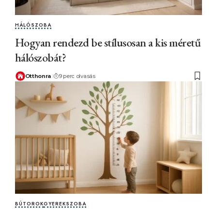
HÁLÓSZOBA
Hogyan rendezd be stílusosan a kis méretű
hálószobát?
Otthonra
9 perc olvasás
BÚTOROK
GYEREKSZOBA