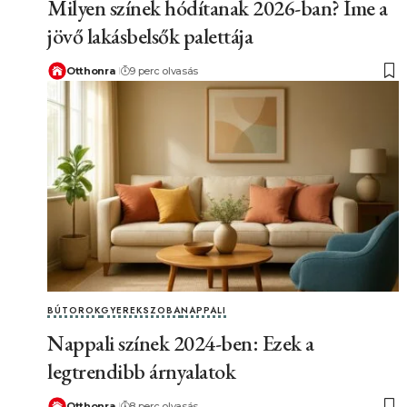
Milyen színek hódítanak 2026-ban? Íme a
jövő lakásbelsők palettája
Otthonra
9 perc olvasás
BÚTOROK
GYEREKSZOBA
NAPPALI
Nappali színek 2024-ben: Ezek a
legtrendibb árnyalatok
Otthonra
8 perc olvasás