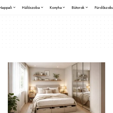
Nappali
Hálószoba
Konyha
Bútorok
Fürdőszob