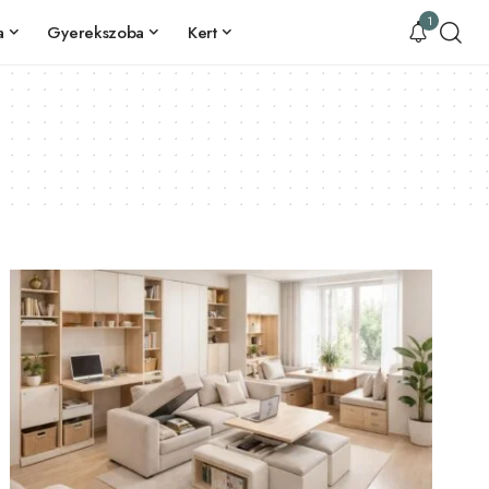
1
a
Gyerekszoba
Kert