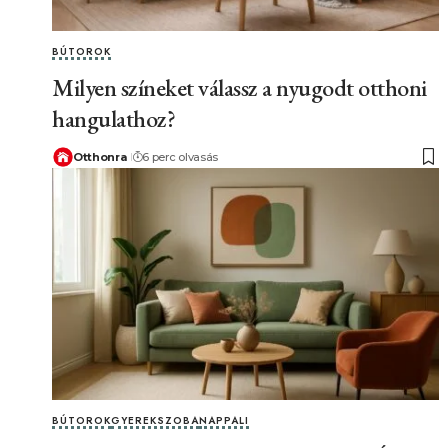
BÚTOROK
Milyen színeket válassz a nyugodt otthoni
hangulathoz?
Otthonra
6 perc olvasás
BÚTOROK
GYEREKSZOBA
NAPPALI