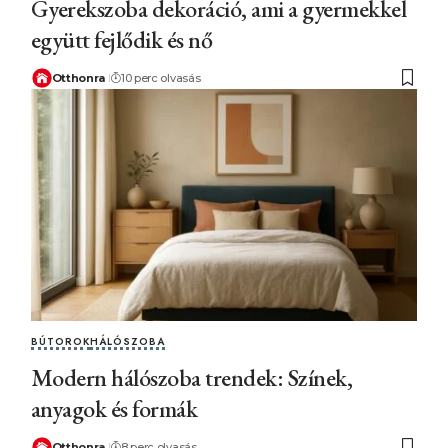
Gyerekszoba dekoráció, ami a gyermekkel
együtt fejlődik és nő
Otthonra
10 perc olvasás
BÚTOROK
HÁLÓSZOBA
Modern hálószoba trendek: Színek,
anyagok és formák
Otthonra
8 perc olvasás