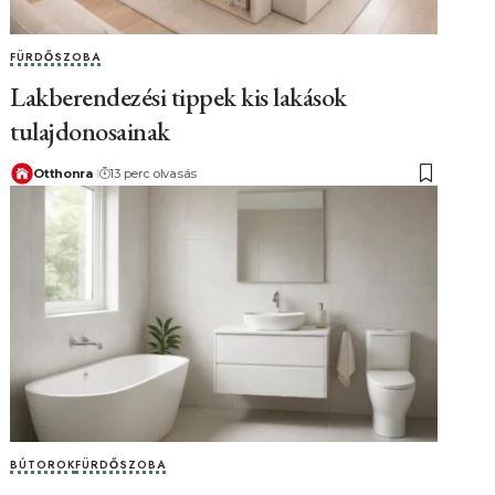
FÜRDŐSZOBA
Lakberendezési tippek kis lakások
tulajdonosainak
Otthonra
13 perc olvasás
BÚTOROK
FÜRDŐSZOBA