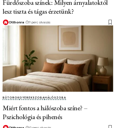
Fürdőszoba színek: Milyen árnyalatoktól
lesz tiszta és tágas érzetünk?
Otthonra
11 perc olvasás
BÚTOROK
GYEREKSZOBA
HÁLÓSZOBA
Miért fontos a hálószoba színe? –
Pszichológia és pihenés
Otthonra
10 perc olvasás