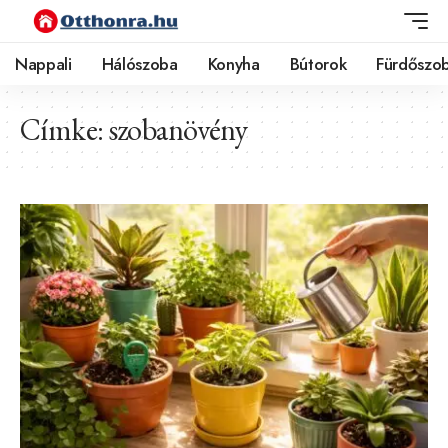
Nappali
Hálószoba
Konyha
Bútorok
Fürdőszo
Címke:
szobanövény