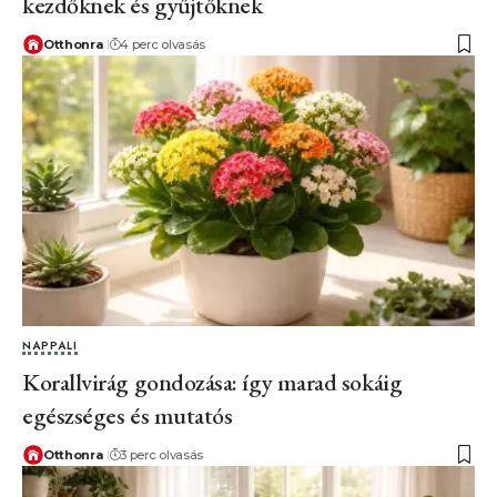
kezdőknek és gyűjtőknek
Otthonra
4 perc olvasás
NAPPALI
Korallvirág gondozása: így marad sokáig
egészséges és mutatós
Otthonra
3 perc olvasás