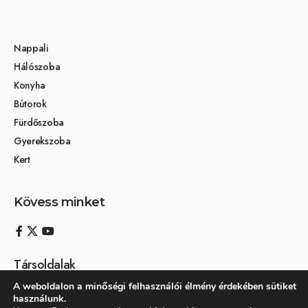
Nappali
Hálószoba
Konyha
Bútorok
Fürdőszoba
Gyerekszoba
Kert
Kövess minket
Társoldalak
A weboldalon a minőségi felhasználói élmény érdekében sütiket
Otthon és dekoráció
használunk.