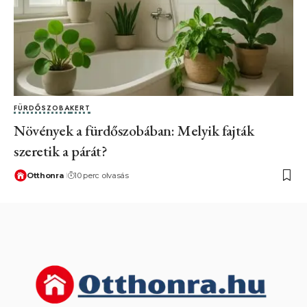
FÜRDŐSZOBA
KERT
Növények a fürdőszobában: Melyik fajták
szeretik a párát?
Otthonra
10 perc olvasás