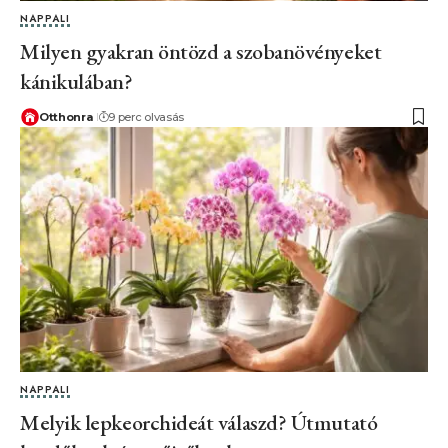
NAPPALI
Milyen gyakran öntözd a szobanövényeket
kánikulában?
Otthonra
9 perc olvasás
NAPPALI
Melyik lepkeorchideát válaszd? Útmutató