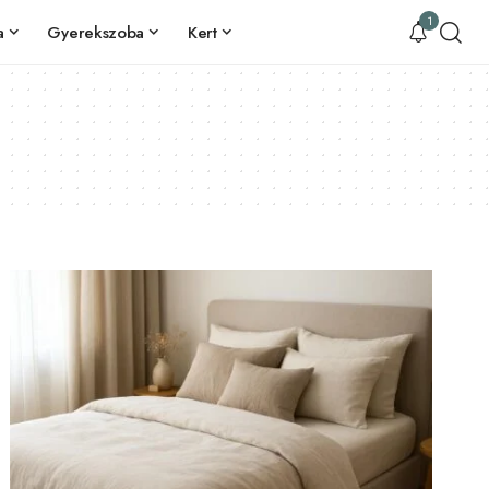
1
a
Gyerekszoba
Kert