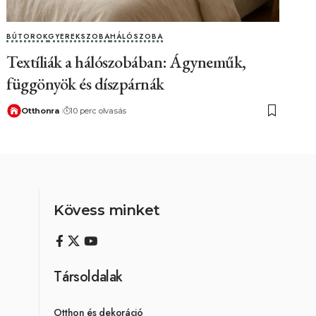
BÚTOROK
GYEREKSZOBA
HÁLÓSZOBA
Textíliák a hálószobában: Ágyneműk,
függönyök és díszpárnák
Otthonra
10 perc olvasás
Kövess minket
Társoldalak
Otthon és dekoráció