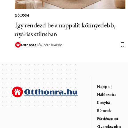
NAPPALI
Így rendezd be a nappalit könnyedebb,
nyárias stílusban
Otthonra
7 perc olvasás
Nappali
Hálószoba
Konyha
Bútorok
Fürdőszoba
Gyerekszoba