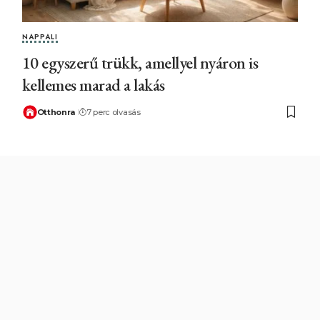
NAPPALI
10 egyszerű trükk, amellyel nyáron is
kellemes marad a lakás
Otthonra
7 perc olvasás