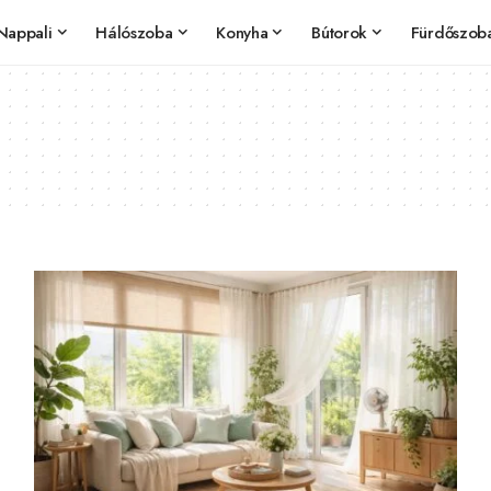
Nappali
Hálószoba
Konyha
Bútorok
Fürdőszob