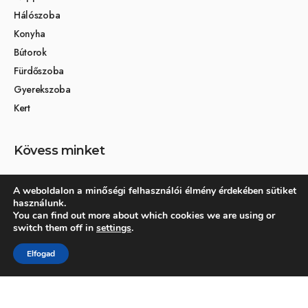
Hálószoba
Konyha
Bútorok
Fürdőszoba
Gyerekszoba
Kert
Kövess minket
A weboldalon a minőségi felhasználói élmény érdekében sütiket
használunk.
Társoldalak
You can find out more about which cookies we are using or
switch them off in
settings
.
Otthon és dekoráció
Elfogad
Kertikék kertmagazin
© 2026 Otthonra.hu - Minden jog fenntartva.