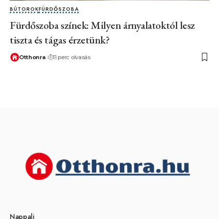
BÚTOROK
FÜRDŐSZOBA
Fürdőszoba színek: Milyen árnyalatoktól lesz
tiszta és tágas érzetünk?
Otthonra
11 perc olvasás
Nappali