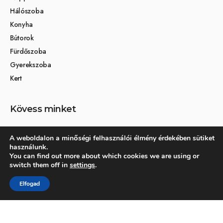
Hálószoba
Konyha
Bútorok
Fürdőszoba
Gyerekszoba
Kert
Kövess minket
A weboldalon a minőségi felhasználói élmény érdekében sütiket
használunk.
Társoldalak
You can find out more about which cookies we are using or
switch them off in
settings
.
Otthon és dekoráció
Elfogad
Kertikék kertmagazin
© 2026 Otthonra.hu - Minden jog fenntartva.