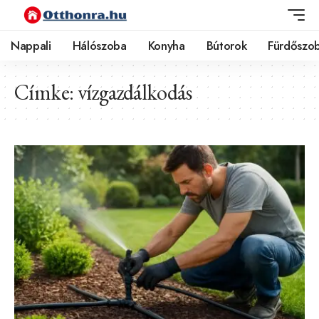
Nappali
Hálószoba
Konyha
Bútorok
Fürdőszo
Címke:
vízgazdálkodás