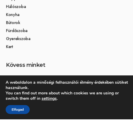
Hálószoba
Konyha
Bútorok
Fürdőszoba
Gyerekszoba
Kert
Kövess minket
A weboldalon a minőségi felhasználói élmény érdekében sütiket
használunk.
Társoldalak
You can find out more about which cookies we are using or
switch them off in
settings
.
Otthon és dekoráció
Elfogad
Kertikék kertmagazin
© 2026 Otthonra.hu - Minden jog fenntartva.