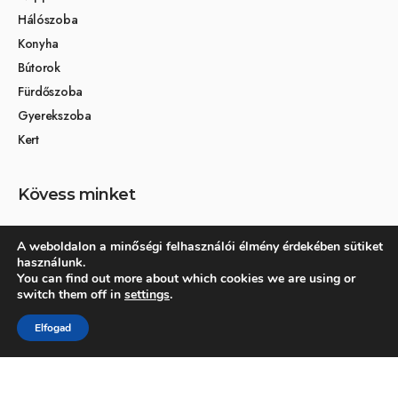
Hálószoba
Konyha
Bútorok
Fürdőszoba
Gyerekszoba
Kert
Kövess minket
A weboldalon a minőségi felhasználói élmény érdekében sütiket
használunk.
Társoldalak
You can find out more about which cookies we are using or
switch them off in
settings
.
Otthon és dekoráció
Elfogad
Kertikék kertmagazin
© 2026 Otthonra.hu - Minden jog fenntartva.