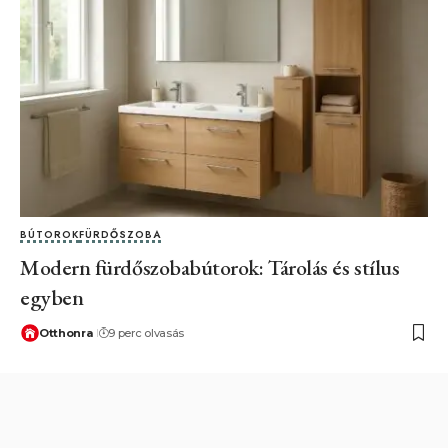
BÚTOROK
FÜRDŐSZOBA
Modern fürdőszobabútorok: Tárolás és stílus
egyben
Otthonra
9 perc olvasás