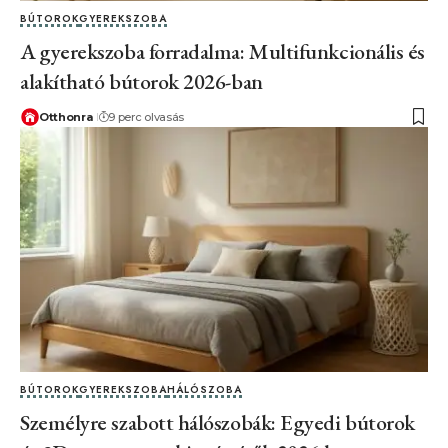
BÚTOROK
GYEREKSZOBA
A gyerekszoba forradalma: Multifunkcionális és
alakítható bútorok 2026-ban
Otthonra
9 perc olvasás
BÚTOROK
GYEREKSZOBA
HÁLÓSZOBA
Személyre szabott hálószobák: Egyedi bútorok