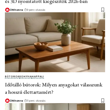
és 3D nyomtatott kiegészítők 2026-ban
Otthonra
9 perc olvasás
BÚTOROK
KONYHA
NAPPALI
Időtálló bútorok: Milyen anyagokat válasszunk
a hosszú élettartamért?
Otthonra
11 perc olvasás