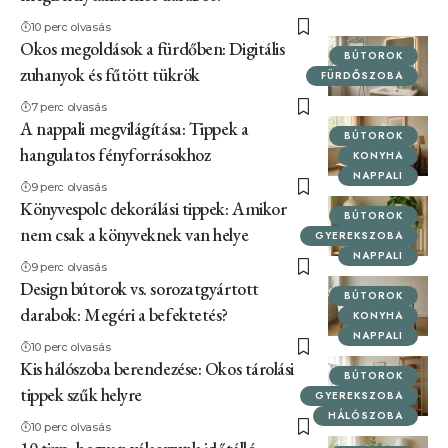
10 perc olvasás
Okos megoldások a fürdőben: Digitális
BÚTOROK
zuhanyok és fűtött tükrök
FÜRDŐSZOBA
7 perc olvasás
A nappali megvilágítása: Tippek a
BÚTOROK
hangulatos fényforrásokhoz
KONYHA
NAPPALI
9 perc olvasás
Könyvespolc dekorálási tippek: Amikor
BÚTOROK
nem csak a könyveknek van helye
GYEREKSZOBA
NAPPALI
9 perc olvasás
Design bútorok vs. sorozatgyártott
BÚTOROK
darabok: Megéri a befektetés?
KONYHA
NAPPALI
10 perc olvasás
Kis hálószoba berendezése: Okos tárolási
BÚTOROK
tippek szűk helyre
GYEREKSZOBA
HÁLÓSZOBA
10 perc olvasás