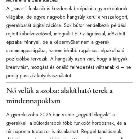
lecserélni a berendezést.
A „smart” funkciók is kezdenek beépülni a gyerekbútorok
világába, de egyre nagyobb hangsúly kerül a visszafogott,
gyerekbarát digitalizációra. Sok bútor rendelkezik például
rejtett kábelvezetővel, integrált LED-világítással, időzített
éjszakai fénnyel, de a képernyőket nem a gyerek
szemmagasságába, hanem inkább rugalmas, elpakolható
pozíciókba tervezik. A hangsúly azon van, hogy a tárgyak
kreativitást, mozgást és önálló felfedezést váltsanak ki – ne
pedig passzív kütyühasználatot.
Nő velük a szoba: alakítható terek a
mindennapokban
A gyerekszoba 2026-ban szinte „együtt lélegzik” a
gyerekkel: a bútordarabok több funkciót hordoznak, és a
tér naponta többször is átalakulhat. Reggel tanulósarok,