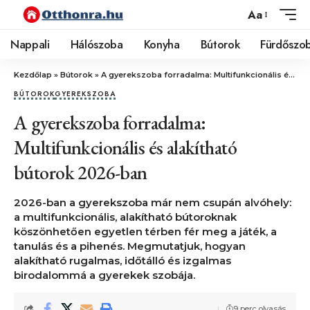
Aa
Nappali
Hálószoba
Konyha
Bútorok
Fürdőszo
Kezdőlap
»
Bútorok
»
A gyerekszoba forradalma: Multifunkcionális és alakítható bútorok 2026-ban
BÚTOROK
GYEREKSZOBA
A gyerekszoba forradalma:
Multifunkcionális és alakítható
bútorok 2026-ban
2026-ban a gyerekszoba már nem csupán alvóhely:
a multifunkcionális, alakítható bútoroknak
köszönhetően egyetlen térben fér meg a játék, a
tanulás és a pihenés. Megmutatjuk, hogyan
alakítható rugalmas, időtálló és izgalmas
birodalommá a gyerekek szobája.
9 perc olvasás