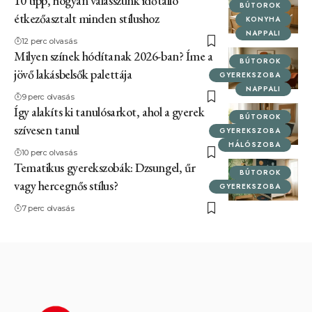
10 tipp, hogyan válasszunk időtálló
BÚTOROK
étkezőasztalt minden stílushoz
KONYHA
NAPPALI
12 perc olvasás
Milyen színek hódítanak 2026-ban? Íme a
BÚTOROK
jövő lakásbelsők palettája
GYEREKSZOBA
NAPPALI
9 perc olvasás
Így alakíts ki tanulósarkot, ahol a gyerek
BÚTOROK
szívesen tanul
GYEREKSZOBA
HÁLÓSZOBA
10 perc olvasás
Tematikus gyerekszobák: Dzsungel, űr
BÚTOROK
vagy hercegnős stílus?
GYEREKSZOBA
7 perc olvasás