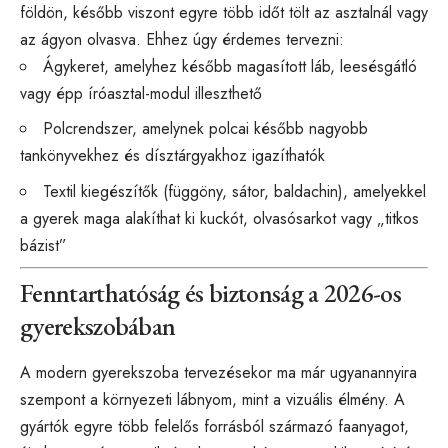
földön, később viszont egyre több időt tölt az asztalnál vagy
az ágyon olvasva. Ehhez úgy érdemes tervezni:
Ágykeret, amelyhez később magasított láb, leesésgátló
vagy épp íróasztal-modul illeszthető
Polcrendszer, amelynek polcai később nagyobb
tankönyvekhez és dísztárgyakhoz igazíthatók
Textil kiegészítők (függöny, sátor, baldachin), amelyekkel
a gyerek maga alakíthat ki kuckót, olvasósarkot vagy „titkos
bázist”
Fenntarthatóság és biztonság a 2026-os
gyerekszobában
A modern gyerekszoba tervezésekor ma már ugyanannyira
szempont a környezeti lábnyom, mint a vizuális élmény. A
gyártók egyre több felelős forrásból származó faanyagot,