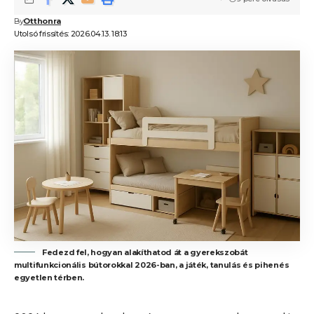
By
Otthonra
Utolsó frissítés: 2026.04.13. 18:13
Fedezd fel, hogyan alakíthatod át a gyerekszobát
multifunkcionális bútorokkal 2026-ban, a játék, tanulás és pihenés
egyetlen térben.