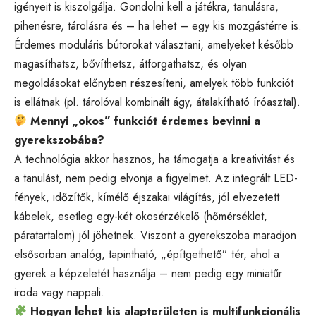
igényeit is kiszolgálja. Gondolni kell a játékra, tanulásra,
pihenésre, tárolásra és – ha lehet – egy kis mozgástérre is.
Érdemes moduláris bútorokat választani, amelyeket később
magasíthatsz, bővíthetsz, átforgathatsz, és olyan
megoldásokat előnyben részesíteni, amelyek több funkciót
is ellátnak (pl. tárolóval kombinált ágy, átalakítható íróasztal).
Mennyi „okos” funkciót érdemes bevinni a
gyerekszobába?
A technológia akkor hasznos, ha támogatja a kreativitást és
a tanulást, nem pedig elvonja a figyelmet. Az integrált LED-
fények, időzítők, kímélő éjszakai világítás, jól elvezetett
kábelek, esetleg egy-két okosérzékelő (hőmérséklet,
páratartalom) jól jöhetnek. Viszont a gyerekszoba maradjon
elsősorban analóg, tapintható, „építgethető” tér, ahol a
gyerek a képzeletét használja – nem pedig egy miniatűr
iroda vagy nappali.
Hogyan lehet kis alapterületen is multifunkcionális