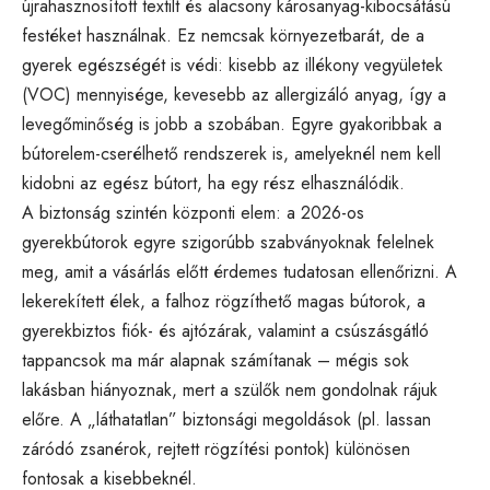
újrahasznosított textilt és alacsony károsanyag-kibocsátású
festéket használnak. Ez nemcsak környezetbarát, de a
gyerek egészségét is védi: kisebb az illékony vegyületek
(VOC) mennyisége, kevesebb az allergizáló anyag, így a
levegőminőség is jobb a szobában. Egyre gyakoribbak a
bútorelem-cserélhető rendszerek is, amelyeknél nem kell
kidobni az egész bútort, ha egy rész elhasználódik.
A biztonság szintén központi elem: a 2026-os
gyerekbútorok egyre szigorúbb szabványoknak felelnek
meg, amit a vásárlás előtt érdemes tudatosan ellenőrizni. A
lekerekített élek, a falhoz rögzíthető magas bútorok, a
gyerekbiztos fiók- és ajtózárak, valamint a csúszásgátló
tappancsok ma már alapnak számítanak – mégis sok
lakásban hiányoznak, mert a szülők nem gondolnak rájuk
előre. A „láthatatlan” biztonsági megoldások (pl. lassan
záródó zsanérok, rejtett rögzítési pontok) különösen
fontosak a kisebbeknél.