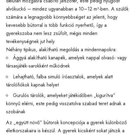
délután mozgásra csábító játszótér, este pedig nyugodt
alvókuckó – mindez ugyanabban a 10–12 m²-ben. A szülők
számára a legnagyobb könnyebbséget az jelenti, hogy
kevesebb bútorral is több funkció nyerhető, így a
gyerekszoba nem lesz zsúfolt, mégis minden
tevékenységnek jut hely.
Néhány tipikus, alakítható megoldás a mindennapokra:
Ággyá alakítható kanapék, amelyek nappal olvasó- vagy
társasjáték-sarokként működnek
Lehajtható, falba simuló íróasztalok, amelyek alatt
tárolófiókok kapnak helyet
Gurulós tárolók, amelyeket játékidőben „kigurítva”
könnyű elérni, este pedig visszatolva szabad teret adnak a
szobának
Az „együtt növő” bútorok koncepciója a gyerek különböző
életkorszakaira is készül. A gyerek kicsiként sokat játszik a