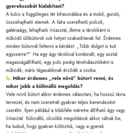
gyerekszobát kialakítani?
A kulcs a függőleges tér kihasználása és a mobil, guruló,
összehajtható elemek. A falra szerelhető polcok,
galériaágy, lehajtható íróasztal, illetve a tárolóként is
működő ülőbútorok sok helyet szabadítanak fel. Érdemes
minden bútornál feltenni a kérdést: „Több dolgot is tud
egyszerre?” Ha egy ágy tárolóval kombinált, egy asztal
magasságállítható, egy polc pedig térelválasztóként is
működik, máris tágasabbnak érződik a szoba.
Mikor érdemes „vele növő” bútort venni, és
mikor jobb a különálló megoldás?
Vele növő bútort akkor érdemes választani, ha hosszú távra
tervezel, és nem szeretnél gyakran teljes berendezést
cserélni. Ilyen például a többféle méretre állítható ágy vagy
íróasztal. Különálló, olcsóbb megoldások akkor válnak be,
ha tudod, hogy gyakran költöztök, vagy a gyerek