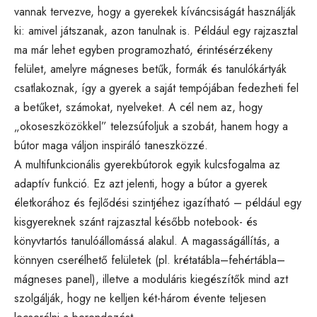
vannak tervezve, hogy a gyerekek kíváncsiságát használják
ki: amivel játszanak, azon tanulnak is. Például egy rajzasztal
ma már lehet egyben programozható, érintésérzékeny
felület, amelyre mágneses betűk, formák és tanulókártyák
csatlakoznak, így a gyerek a saját tempójában fedezheti fel
a betűket, számokat, nyelveket. A cél nem az, hogy
„okoseszközökkel” telezsúfoljuk a szobát, hanem hogy a
bútor maga váljon inspiráló taneszközzé.
A multifunkcionális gyerekbútorok egyik kulcsfogalma az
adaptív funkció. Ez azt jelenti, hogy a bútor a gyerek
életkorához és fejlődési szintjéhez igazítható – például egy
kisgyereknek szánt rajzasztal később notebook- és
könyvtartós tanulóállomássá alakul. A magasságállítás, a
könnyen cserélhető felületek (pl. krétatábla–fehértábla–
mágneses panel), illetve a moduláris kiegészítők mind azt
szolgálják, hogy ne kelljen két-három évente teljesen