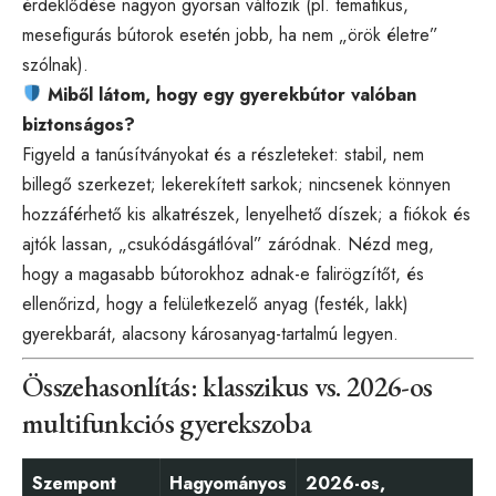
érdeklődése nagyon gyorsan változik (pl. tematikus,
mesefigurás bútorok esetén jobb, ha nem „örök életre”
szólnak).
Miből látom, hogy egy gyerekbútor valóban
biztonságos?
Figyeld a tanúsítványokat és a részleteket: stabil, nem
billegő szerkezet; lekerekített sarkok; nincsenek könnyen
hozzáférhető kis alkatrészek, lenyelhető díszek; a fiókok és
ajtók lassan, „csukódásgátlóval” záródnak. Nézd meg,
hogy a magasabb bútorokhoz adnak-e falirögzítőt, és
ellenőrizd, hogy a felületkezelő anyag (festék, lakk)
gyerekbarát, alacsony károsanyag-tartalmú legyen.
Összehasonlítás: klasszikus vs. 2026-os
multifunkciós gyerekszoba
Szempont
Hagyományos
2026-os,