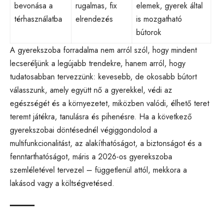
bevonása a
rugalmas, fix
elemek, gyerek által
térhasználatba
elrendezés
is mozgatható
bútorok
A gyerekszoba forradalma nem arról szól, hogy mindent
lecseréljünk a legújabb trendekre, hanem arról, hogy
tudatosabban tervezzünk: kevesebb, de okosabb bútort
válasszunk, amely együtt nő a gyerekkel, védi az
egészségét és a környezetet, miközben valódi, élhető teret
teremt játékra, tanulásra és pihenésre. Ha a következő
gyerekszobai döntésednél végiggondolod a
multifunkcionalitást, az alakíthatóságot, a biztonságot és a
fenntarthatóságot, máris a 2026-os gyerekszoba
szemléletével tervezel – függetlenül attól, mekkora a
lakásod vagy a költségvetésed.