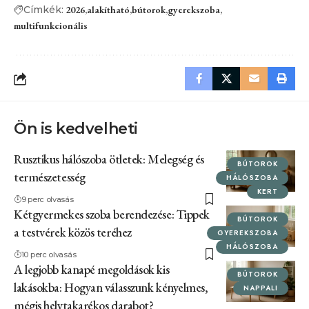
Címkék:
2026
alakítható
bútorok
gyerekszoba
multifunkcionális
Ön is kedvelheti
Rusztikus hálószoba ötletek: Melegség és
BÚTOROK
természetesség
HÁLÓSZOBA
KERT
9 perc olvasás
Kétgyermekes szoba berendezése: Tippek
BÚTOROK
a testvérek közös teréhez
GYEREKSZOBA
HÁLÓSZOBA
10 perc olvasás
A legjobb kanapé megoldások kis
BÚTOROK
lakásokba: Hogyan válasszunk kényelmes,
NAPPALI
mégis helytakarékos darabot?