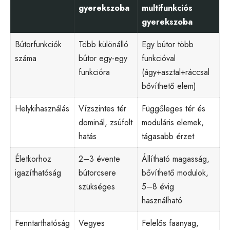
gyerekszoba
multifunkciós
gyerekszoba
Bútorfunkciók
Több különálló
Egy bútor több
száma
bútor egy-egy
funkcióval
funkcióra
(ágy+asztal+ráccsal
bővíthető elem)
Helykihasználás
Vízszintes tér
Függőleges tér és
dominál, zsúfolt
moduláris elemek,
hatás
tágasabb érzet
Életkorhoz
2–3 évente
Állítható magasság,
igazíthatóság
bútorcsere
bővíthető modulok,
szükséges
5–8 évig
használható
Fenntarthatóság
Vegyes
Felelős faanyag,