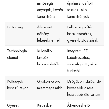
minőségű
újrahasznosított
anyagok, kevés
textilek, öko
tanúsítvány
tanúsítványok
Biztonság
Alapszint:
Falhoz rögzítés,
néhány
lassú zsanérok,
lekerekített él
gyerekbiztos zárak
Technológiai
Különálló
Integrált LED,
elemek
lámpák,
kábelvezetés,
hosszabbítók
visszafogott „okos”
funkciók
Költségek
Gyakori csere
Drágább indulás, de
hosszú távon
miatt magasabb
kevesebb csere,
hosszabb élettartam
Gyerek
Kevésbé
Átrendezhető