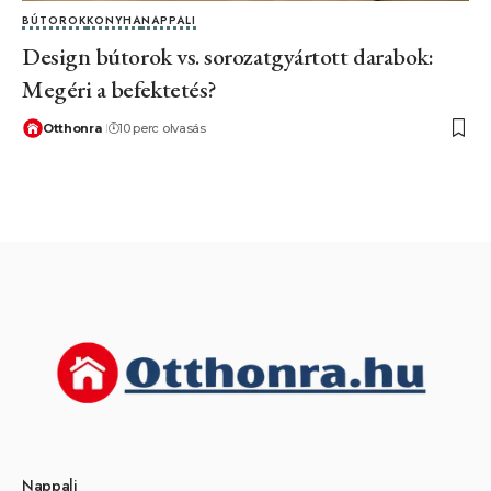
BÚTOROK
KONYHA
NAPPALI
Design bútorok vs. sorozatgyártott darabok:
Megéri a befektetés?
Otthonra
10 perc olvasás
Nappali