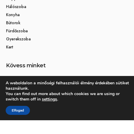
Hálószoba
Konyha
Bútorok
Fürdőszoba
Gyerekszoba
Kert
Kövess minket
A weboldalon a minőségi felhasználói élmény érdekében sütiket
használunk.
Társoldalak
You can find out more about which cookies we are using or
switch them off in
settings
.
Otthon és dekoráció
Elfogad
Kertikék kertmagazin
© 2026 Otthonra.hu - Minden jog fenntartva.