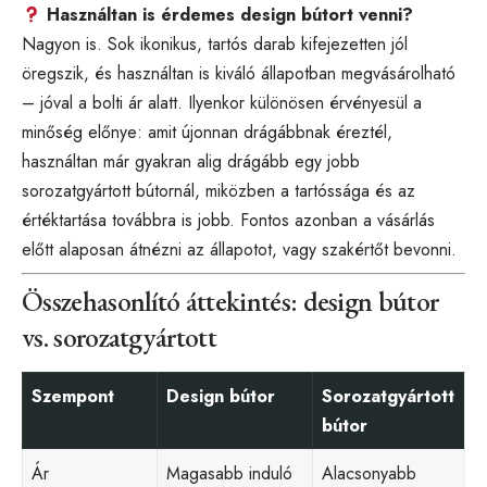
Használtan is érdemes design bútort venni?
Nagyon is. Sok ikonikus, tartós darab kifejezetten jól
öregszik, és használtan is kiváló állapotban megvásárolható
– jóval a bolti ár alatt. Ilyenkor különösen érvényesül a
minőség előnye: amit újonnan drágábbnak éreztél,
használtan már gyakran alig drágább egy jobb
sorozatgyártott bútornál, miközben a tartóssága és az
értéktartása továbbra is jobb. Fontos azonban a vásárlás
előtt alaposan átnézni az állapotot, vagy szakértőt bevonni.
Összehasonlító áttekintés: design bútor
vs. sorozatgyártott
Szempont
Design bútor
Sorozatgyártott
bútor
Ár
Magasabb induló
Alacsonyabb