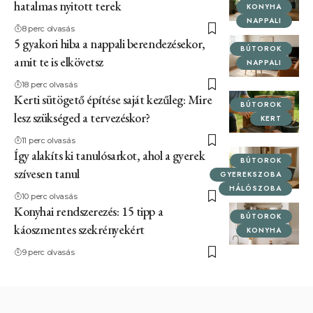
hatalmas nyitott terek
KONYHA
NAPPALI
8 perc olvasás
5 gyakori hiba a nappali berendezésekor,
BÚTOROK
amit te is elkövetsz
NAPPALI
18 perc olvasás
Kerti sütögető építése saját kezűleg: Mire
BÚTOROK
lesz szükséged a tervezéskor?
KERT
11 perc olvasás
Így alakíts ki tanulósarkot, ahol a gyerek
BÚTOROK
szívesen tanul
GYEREKSZOBA
HÁLÓSZOBA
10 perc olvasás
Konyhai rendszerezés: 15 tipp a
BÚTOROK
káoszmentes szekrényekért
KONYHA
9 perc olvasás