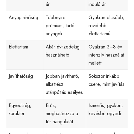
ár
induló ár
Anyagminőség
Többnyire
Gyakran olcsóbb,
prémium, tartós
rövidebb
anyagok
élettartamú
Élettartam
Akár évtizedekig
Gyakran 3–8 év
használható
intenzív használat
mellett
Javíthatóság
Jobban javítható,
Sokszor inkább
alkatrész
csere, mint javítás
utánpótlás esélyes
Egyediség,
Erős,
Ismerős, gyakori,
karakter
meghatározza a
kevésbé egyedi
tér hangulatát