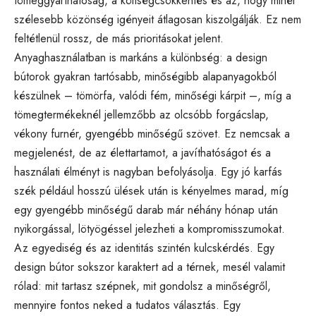
tömeggyárthatóság, a költségcsökkentés és az, hogy minél
szélesebb közönség igényeit átlagosan kiszolgálják. Ez nem
feltétlenül rossz, de más prioritásokat jelent.
Anyaghasználatban is markáns a különbség: a design
bútorok gyakran tartósabb, minőségibb alapanyagokból
készülnek – tömörfa, valódi fém, minőségi kárpit –, míg a
tömegtermékeknél jellemzőbb az olcsóbb forgácslap,
vékony furnér, gyengébb minőségű szövet. Ez nemcsak a
megjelenést, de az élettartamot, a javíthatóságot és a
használati élményt is nagyban befolyásolja. Egy jó karfás
szék például hosszú ülések után is kényelmes marad, míg
egy gyengébb minőségű darab már néhány hónap után
nyikorgással, lötyögéssel jelezheti a kompromisszumokat.
Az egyediség és az identitás szintén kulcskérdés. Egy
design bútor sokszor karaktert ad a térnek, mesél valamit
rólad: mit tartasz szépnek, mit gondolsz a minőségről,
mennyire fontos neked a tudatos választás. Egy