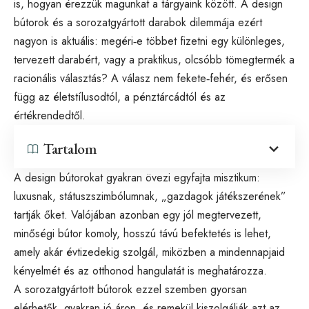
is, hogyan érezzük magunkat a tárgyaink között. A design
bútorok és a sorozatgyártott darabok dilemmája ezért
nagyon is aktuális: megéri‑e többet fizetni egy különleges,
tervezett darabért, vagy a praktikus, olcsóbb tömegtermék a
racionális választás? A válasz nem fekete‑fehér, és erősen
függ az életstílusodtól, a pénztárcádtól és az
értékrendedtől.
Tartalom
A design bútorokat gyakran övezi egyfajta misztikum:
luxusnak, státuszszimbólumnak, „gazdagok játékszerének”
tartják őket. Valójában azonban egy jól megtervezett,
minőségi bútor komoly, hosszú távú befektetés is lehet,
amely akár évtizedekig szolgál, miközben a mindennapjaid
kényelmét és az otthonod hangulatát is meghatározza.
A sorozatgyártott bútorok ezzel szemben gyorsan
elérhetők, gyakran jó áron, és remekül kiszolgálják azt az