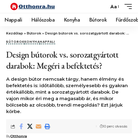
Aa
Nappali
Hálószoba
Konyha
Bútorok
Fürdőszo
Kezdőlap
»
Bútorok
»
Design bútorok vs. sorozatgyártott darabok: Megéri a befektetés?
BÚTOROK
KONYHA
NAPPALI
Design bútorok vs. sorozatgyártott
darabok: Megéri a befektetés?
A design bútor nemcsak tárgy, hanem élmény és
befektetés is: időtállóbb, személyesebb és gyakran
értékállóbb, mint a sorozatgyártott darabok. De
vajon mikor éri meg a magasabb ár, és mikor
bölcsebb az olcsóbb, trendi megoldás? Ezt járjuk
körbe.
10 perc olvasás
By
Otthonra