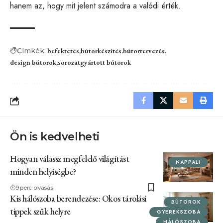
hanem az, hogy mit jelent számodra a valódi érték.
Címkék:
befektetés
bútorkészítés
bútortervezés
design bútorok
sorozatgyártott bútorok
Ön is kedvelheti
Hogyan válassz megfelelő világítást
NAPPALI
minden helyiségbe?
9 perc olvasás
Kis hálószoba berendezése: Okos tárolási
BÚTOROK
tippek szűk helyre
GYEREKSZOBA
HÁLÓSZOBA