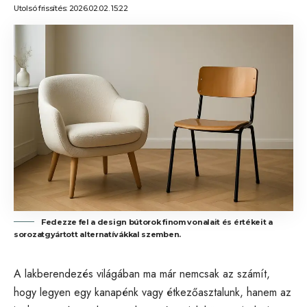
Utolsó frissítés: 2026.02.02. 15:22
Fedezze fel a design bútorok finom vonalait és értékeit a
sorozatgyártott alternatívákkal szemben.
A lakberendezés világában ma már nemcsak az számít,
hogy legyen egy kanapénk vagy étkezőasztalunk, hanem az