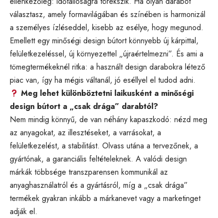
ellenkezőleg: időtállóságra törekszik. Ha olyan darabot
választasz, amely formavilágában és színében is harmonizál
a személyes ízléseddel, kisebb az esélye, hogy megunod.
Emellett egy minőségi design bútort könnyebb új kárpittal,
felületkezeléssel, új környezettel „újraértelmezni”. És ami a
tömegtermékeknél ritka: a használt design darabokra létező
piac van, így ha mégis váltanál, jó eséllyel el tudod adni.
Meg lehet különböztetni laikusként a minőségi
design bútort a „csak drága” darabtól?
Nem mindig könnyű, de van néhány kapaszkodó: nézd meg
az anyagokat, az illesztéseket, a varrásokat, a
felületkezelést, a stabilitást. Olvass utána a tervezőnek, a
gyártónak, a garanciális feltételeknek. A valódi design
márkák többsége transzparensen kommunikál az
anyaghasználatról és a gyártásról, míg a „csak drága”
termékek gyakran inkább a márkanevet vagy a marketinget
adják el.