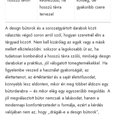
hosszú távon
kedvezőbb, ha
költség, de
hosszú távra
gyakoribb csere
tervezel
A design bútorok és a sorozatgyártott darabok közti
választás végső soron arról szól, hogyan szeretnél élni a
tárgyaid között. Nem kell kizárólag az egyik vagy a másik
mellett elköteleződni: sokszor a legokosabb út az, ha
tudatosan kombinálod a hosszú távra szóló, minőségi design
darabokat a praktikus, jól válogatott tömegtermékekkel. Ha
figyelembe veszed a használat gyakoriságát, az
élettartamot, az értéktartást és a saját életstílusodat,
könnyebb lesz eldönteni, mikor éri meg többet áldozni egy
bútordarabra – és mikor elég egy egyszerűbb megoldás. A
jól megválasztott bútor nemcsak a lakásodat, hanem a
mindennapi komfortérzetedet is formálja, ezért a kérdés
valójában nem az, hogy „drágák‑e a design bútorok”,