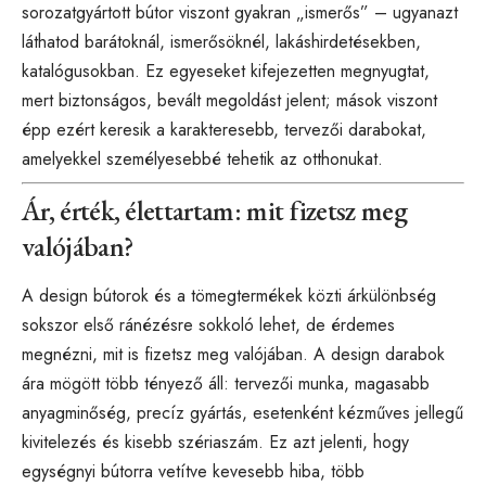
sorozatgyártott bútor viszont gyakran „ismerős” – ugyanazt
láthatod barátoknál, ismerősöknél, lakáshirdetésekben,
katalógusokban. Ez egyeseket kifejezetten megnyugtat,
mert biztonságos, bevált megoldást jelent; mások viszont
épp ezért keresik a karakteresebb, tervezői darabokat,
amelyekkel személyesebbé tehetik az otthonukat.
Ár, érték, élettartam: mit fizetsz meg
valójában?
A design bútorok és a tömegtermékek közti árkülönbség
sokszor első ránézésre sokkoló lehet, de érdemes
megnézni, mit is fizetsz meg valójában. A design darabok
ára mögött több tényező áll: tervezői munka, magasabb
anyagminőség, precíz gyártás, esetenként kézműves jellegű
kivitelezés és kisebb szériaszám. Ez azt jelenti, hogy
egységnyi bútorra vetítve kevesebb hiba, több