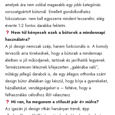
amelyek ára nem sokkal magasabb egy jobb kategóriás
sorozatgyártott bútornál. Emellett gondolkodhatsz
fokozatosan: nem kell egyszerre mindent lecserélni, elég
évente 1‑2 fontos darabba fektetni.
Nem túl kényesek ezek a bútorok a mindennapi
használatra?
A jó design nemcsak szép, hanem funkcionális is. A komoly
tervezők arra törekednek, hogy a bútoraik a mindennapi
életben is jól működjenek, tartósak és javíthatók legyenek.
Természetesen léteznek kifejezetten „galériába való”,
műtárgy jellegű darabok is, de egy átlagos otthonba szánt
design bútor általában úgy készül, hogy bírja a gyerekeket,
háziállatokat, vendégségeket is – feltéve, hogy a
felhasználási célodhoz illőt választasz.
Mi van, ha megunom a stílusát pár év múlva?
Az igazán jó design ritkán harsányan trendi; épp