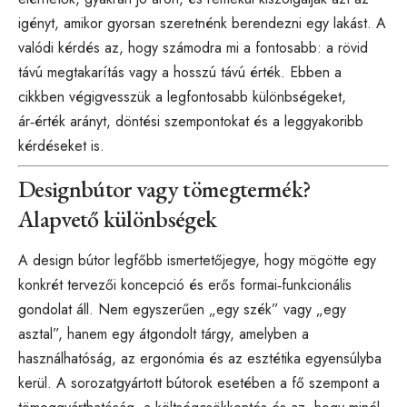
igényt, amikor gyorsan szeretnénk berendezni egy lakást. A
valódi kérdés az, hogy számodra mi a fontosabb: a rövid
távú megtakarítás vagy a hosszú távú érték. Ebben a
cikkben végigvesszük a legfontosabb különbségeket,
ár‑érték arányt, döntési szempontokat és a leggyakoribb
kérdéseket is.
Designbútor vagy tömegtermék?
Alapvető különbségek
A design bútor legfőbb ismertetőjegye, hogy mögötte egy
konkrét tervezői koncepció és erős formai‑funkcionális
gondolat áll. Nem egyszerűen „egy szék” vagy „egy
asztal”, hanem egy átgondolt tárgy, amelyben a
használhatóság, az ergonómia és az esztétika egyensúlyba
kerül. A sorozatgyártott bútorok esetében a fő szempont a