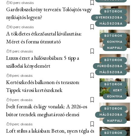
10 perc olvasás
Gardróbszekrény tervezés: Tolóajtós vagy
BÚTOROK
nyílóajtós legyen?
GYEREKSZOBA
HÁLÓSZOBA
10 perc olvasás
A tökéletes étkezőasztal kiválasztása:
BÚTOROK
Méret és forma útmutató
KONYHA
NAPPALI
11 perc olvasás
Luxus érzet a hálószobában: 5 tipp a
BÚTOROK
szállodai kényelemért
FÜRDŐSZOBA
HÁLÓSZOBA
8 perc olvasás
Kertészkedés balkonon és teraszon:
BÚTOROK
Tippek városi kertészeknek
KERT
KONYHA
9 perc olvasás
Ívelt formák és lágy vonalak: A 2026-os
BÚTOROK
bútor trendek meghatározó elemei
HÁLÓSZOBA
NAPPALI
9 perc olvasás
Loft stílus a lakásban: Beton, nyers tégla és
BÚTOROK