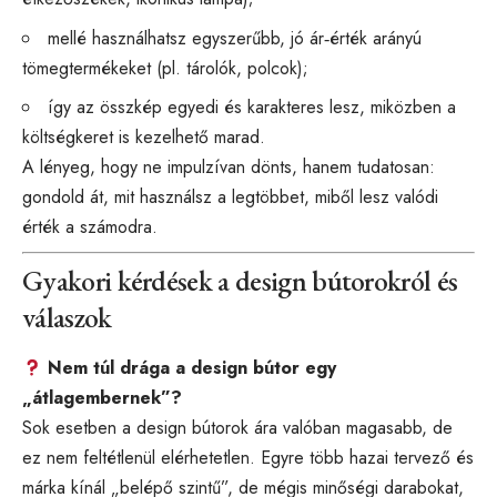
mellé használhatsz egyszerűbb, jó ár‑érték arányú
tömegtermékeket (pl. tárolók, polcok);
így az összkép egyedi és karakteres lesz, miközben a
költségkeret is kezelhető marad.
A lényeg, hogy ne impulzívan dönts, hanem tudatosan:
gondold át, mit használsz a legtöbbet, miből lesz valódi
érték a számodra.
Gyakori kérdések a design bútorokról és
válaszok
Nem túl drága a design bútor egy
„átlagembernek”?
Sok esetben a design bútorok ára valóban magasabb, de
ez nem feltétlenül elérhetetlen. Egyre több hazai tervező és
márka kínál „belépő szintű”, de mégis minőségi darabokat,