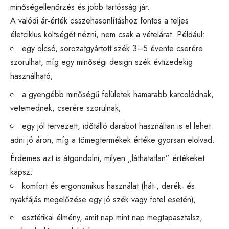
minőségellenőrzés és jobb tartósság jár.
A valódi ár‑érték összehasonlításhoz fontos a teljes
életciklus költségét nézni, nem csak a vételárat. Például:
egy olcsó, sorozatgyártott szék 3–5 évente cserére
szorulhat, míg egy minőségi design szék évtizedekig
használható;
a gyengébb minőségű felületek hamarabb karcolódnak,
vetemednek, cserére szorulnak;
egy jól tervezett, időtálló darabot használtan is el lehet
adni jó áron, míg a tömegtermékek értéke gyorsan elolvad.
Érdemes azt is átgondolni, milyen „láthatatlan” értékeket
kapsz:
komfort és ergonomikus használat (hát‑, derék‑ és
nyakfájás megelőzése egy jó szék vagy fotel esetén);
esztétikai élmény, amit nap mint nap megtapasztalsz,