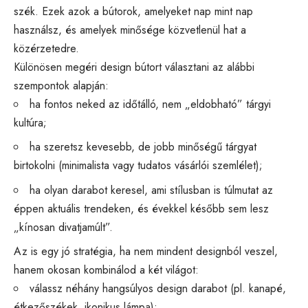
szék. Ezek azok a bútorok, amelyeket nap mint nap
használsz, és amelyek minősége közvetlenül hat a
közérzetedre.
Különösen megéri design bútort választani az alábbi
szempontok alapján:
ha fontos neked az időtálló, nem „eldobható” tárgyi
kultúra;
ha szeretsz kevesebb, de jobb minőségű tárgyat
birtokolni (minimalista vagy tudatos vásárlói szemlélet);
ha olyan darabot keresel, ami stílusban is túlmutat az
éppen aktuális trendeken, és évekkel később sem lesz
„kínosan divatjamúlt”.
Az is egy jó stratégia, ha nem mindent designból veszel,
hanem okosan kombinálod a két világot:
válassz néhány hangsúlyos design darabot (pl. kanapé,
étkezőszékek, ikonikus lámpa);