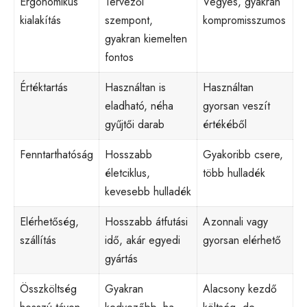
Ergonomikus
Tervezői
Vegyes, gyakran
kialakítás
szempont,
kompromisszumos
gyakran kiemelten
fontos
Értéktartás
Használtan is
Használtan
eladható, néha
gyorsan veszít
gyűjtői darab
értékéből
Fenntarthatóság
Hosszabb
Gyakoribb csere,
életciklus,
több hulladék
kevesebb hulladék
Elérhetőség,
Hosszabb átfutási
Azonnali vagy
szállítás
idő, akár egyedi
gyorsan elérhető
gyártás
Összköltség
Gyakran
Alacsony kezdő