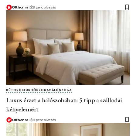
Otthonra
9 perc olvasás
BÚTOROK
FÜRDŐSZOBA
HÁLÓSZOBA
Luxus érzet a hálószobában: 5 tipp a szállodai
kényelemért
Otthonra
8 perc olvasás