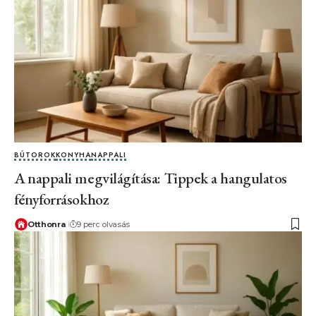
BÚTOROK
KONYHA
NAPPALI
A nappali megvilágítása: Tippek a hangulatos
fényforrásokhoz
Otthonra
9 perc olvasás