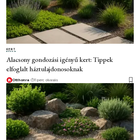
KERT
Alacsony gondozási igényű kert: Tippek
elfoglalt háztulajdonosoknak
Otthonra
11 perc olvasás