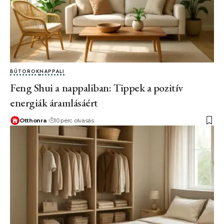
BÚTOROK
NAPPALI
Feng Shui a nappaliban: Tippek a pozitív
energiák áramlásáért
Otthonra
10 perc olvasás