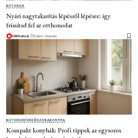
BÚTOROK
Nyári nagytakarítás lépésről lépésre: így
frissítsd fel az otthonodat
Otthonra
9 perc olvasás
BÚTOROK
FÜRDŐSZOBA
KONYHA
Kompakt konyhák: Profi tippek az egysoros