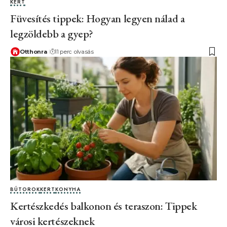
KERT
Füvesítés tippek: Hogyan legyen nálad a
legzöldebb a gyep?
Otthonra
11 perc olvasás
BÚTOROK
KERT
KONYHA
Kertészkedés balkonon és teraszon: Tippek
városi kertészeknek