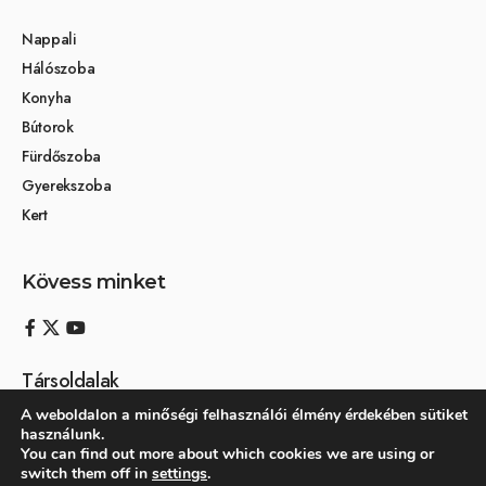
Nappali
Hálószoba
Konyha
Bútorok
Fürdőszoba
Gyerekszoba
Kert
Kövess minket
Társoldalak
A weboldalon a minőségi felhasználói élmény érdekében sütiket
Otthon és dekoráció
használunk.
You can find out more about which cookies we are using or
Kertikék kertmagazin
switch them off in
settings
.