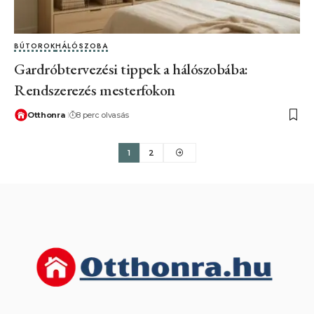
BÚTOROK
HÁLÓSZOBA
Gardróbtervezési tippek a hálószobába:
Rendszerezés mesterfokon
Otthonra
8 perc olvasás
1
2