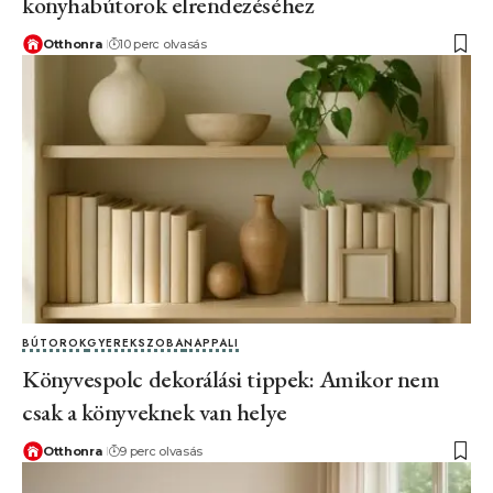
konyhabútorok elrendezéséhez
Otthonra
10 perc olvasás
BÚTOROK
GYEREKSZOBA
NAPPALI
Könyvespolc dekorálási tippek: Amikor nem
csak a könyveknek van helye
Otthonra
9 perc olvasás