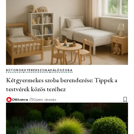
BÚTOROK
GYEREKSZOBA
HÁLÓSZOBA
Kétgyermekes szoba berendezése: Tippek a
testvérek közös teréhez
Otthonra
10 perc olvasás