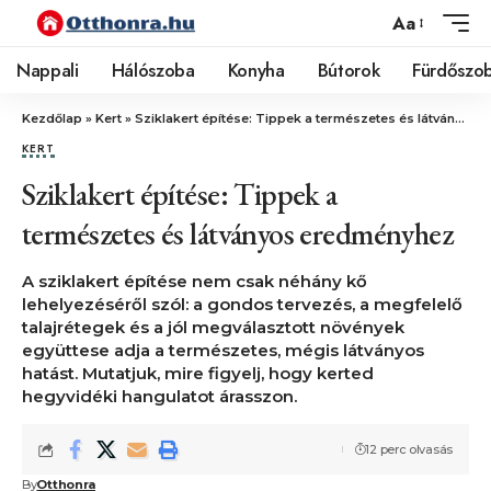
Aa
Nappali
Hálószoba
Konyha
Bútorok
Fürdőszo
Kezdőlap
»
Kert
»
Sziklakert építése: Tippek a természetes és látványos eredményhez
KERT
Sziklakert építése: Tippek a
természetes és látványos eredményhez
A sziklakert építése nem csak néhány kő
lehelyezéséről szól: a gondos tervezés, a megfelelő
talajrétegek és a jól megválasztott növények
együttese adja a természetes, mégis látványos
hatást. Mutatjuk, mire figyelj, hogy kerted
hegyvidéki hangulatot árasszon.
12 perc olvasás
By
Otthonra