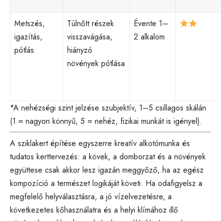
Metszés,
Túlnőtt részek
Évente 1–
igazítás,
visszavágása,
2 alkalom
pótlás
hiányzó
növények pótlása
*A nehézségi szint jelzése szubjektív, 1–5 csillagos skálán
(1 = nagyon könnyű, 5 = nehéz, fizikai munkát is igényel).
A sziklakert építése egyszerre kreatív alkotómunka és
tudatos kerttervezés: a kövek, a domborzat és a növények
együttese csak akkor lesz igazán meggyőző, ha az egész
kompozíció a természet logikáját követi. Ha odafigyelsz a
megfelelő helyválasztásra, a jó vízelvezetésre, a
következetes kőhasználatra és a helyi klímához illő