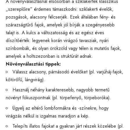
A növényválasztásnál elsősorban a sziklakertek klasszikus
„szereplőire” érdemes támaszkodni: sziklakerti évelők,
pozsgások, alacsony félcserjék. Ezek általában fény- és
szárazságtűrő fajok, amelyek jól bírják a szegényesebb
talajt is. A kulcs a változatosság és az egész éves
díszítőérték: legyenek korán virágzó tavasziak, nyári
színbombák, és olyan örökzöld vagy télen is mutatós fajok,
amelyek a holtszezonban is struktúrát adnak.
Növényválasztási tippek:
Válassz alacsony, párnásodó évelőket (pl. varjúháj-fajok,
kőtörőfű, lángvirág).
Használj néhány karakteresebb, nagyobb termetű
növényt fókuszpontnak (pl. törpefenyő, törpeboróka).
Ügyelj az eltérő lombformákra és -színekre, hogy
virágzás nélkül is izgalmas maradjon a kép.
Telepíts illatos fajokat a gyakran járt részek közelébe (pl.