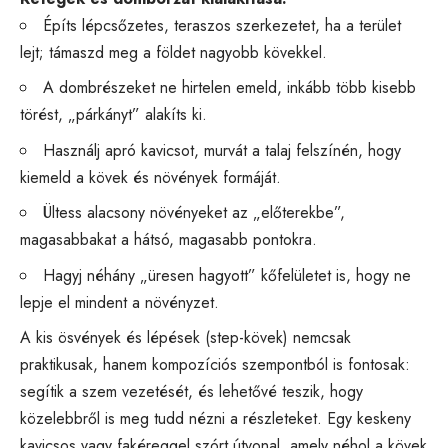
Építs lépcsőzetes, teraszos szerkezetet, ha a terület
lejt; támaszd meg a földet nagyobb kövekkel.
A dombrészeket ne hirtelen emeld, inkább több kisebb
törést, „párkányt” alakíts ki.
Használj apró kavicsot, murvát a talaj felszínén, hogy
kiemeld a kövek és növények formáját.
Ültess alacsony növényeket az „előterekbe”,
magasabbakat a hátsó, magasabb pontokra.
Hagyj néhány „üresen hagyott” kőfelületet is, hogy ne
lepje el mindent a növényzet.
A kis ösvények és lépések (step-kövek) nemcsak
praktikusak, hanem kompozíciós szempontból is fontosak:
segítik a szem vezetését, és lehetővé teszik, hogy
közelebbről is meg tudd nézni a részleteket. Egy keskeny
kavicsos vagy fakéreggel szórt útvonal, amely néhol a kövek