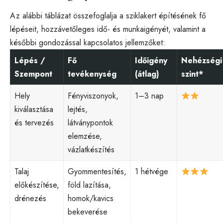
Az alábbi táblázat összefoglalja a sziklakert építésének fő
lépéseit, hozzávetőleges idő- és munkaigényét, valamint a
későbbi gondozással kapcsolatos jellemzőket:
Lépés /
Fő
Időigény
Nehézségi
Szempont
tevékenység
(átlag)
szint*
Hely
Fényviszonyok,
1–3 nap
kiválasztása
lejtés,
és tervezés
látványpontok
elemzése,
vázlatkészítés
Talaj
Gyommentesítés,
1 hétvége
előkészítése,
föld lazítása,
drénezés
homok/kavics
bekeverése