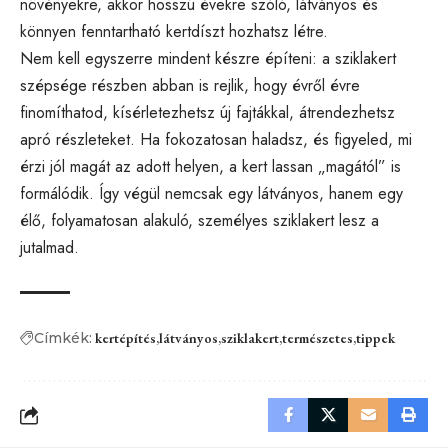
növényekre, akkor hosszú évekre szóló, látványos és
könnyen fenntartható kertdíszt hozhatsz létre.
Nem kell egyszerre mindent készre építeni: a sziklakert
szépsége részben abban is rejlik, hogy évről évre
finomíthatod, kísérletezhetsz új fajtákkal, átrendezhetsz
apró részleteket. Ha fokozatosan haladsz, és figyeled, mi
érzi jól magát az adott helyen, a kert lassan „magától” is
formálódik. Így végül nemcsak egy látványos, hanem egy
élő, folyamatosan alakuló, személyes sziklakert lesz a
jutalmad.
Címkék:
kertépítés
látványos
sziklakert
természetes
tippek