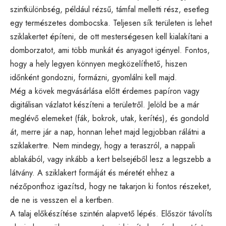
szintkülönbség, például rézsű, támfal melletti rész, esetleg
egy természetes dombocska. Teljesen sík területen is lehet
sziklakertet építeni, de ott mesterségesen kell kialakítani a
domborzatot, ami több munkát és anyagot igényel. Fontos,
hogy a hely legyen könnyen megközelíthető, hiszen
időnként gondozni, formázni, gyomlálni kell majd.
Még a kövek megvásárlása előtt érdemes papíron vagy
digitálisan vázlatot készíteni a területről. Jelöld be a már
meglévő elemeket (fák, bokrok, utak, kerítés), és gondold
át, merre jár a nap, honnan lehet majd legjobban rálátni a
sziklakertre. Nem mindegy, hogy a teraszról, a nappali
ablakából, vagy inkább a kert belsejéből lesz a legszebb a
látvány. A sziklakert formáját és méretét ehhez a
nézőponthoz igazítsd, hogy ne takarjon ki fontos részeket,
de ne is vesszen el a kertben.
A talaj előkészítése szintén alapvető lépés. Először távolíts