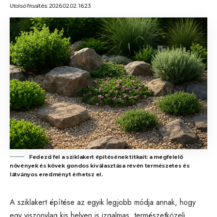
Utolsó frissítés: 2026.02.02. 16:23
Fedezd fel a sziklakert építésének titkait: a megfelelő
növények és kövek gondos kiválasztása révén természetes és
látványos eredményt érhetsz el.
A sziklakert építése az egyik legjobb módja annak, hogy
egy viszonylag kis helyen is izgalmas, természetközeli