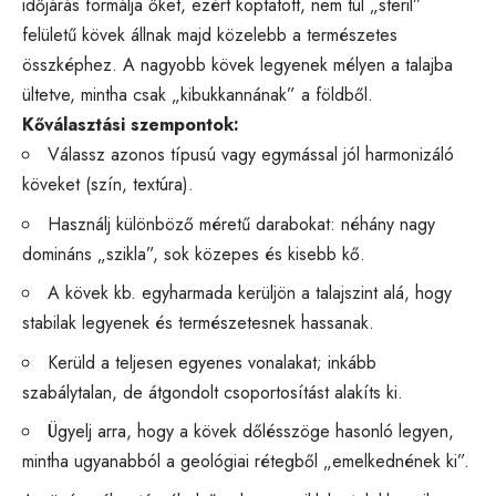
időjárás formálja őket, ezért koptatott, nem túl „steril”
felületű kövek állnak majd közelebb a természetes
összképhez. A nagyobb kövek legyenek mélyen a talajba
ültetve, mintha csak „kibukkannának” a földből.
Kőválasztási szempontok:
Válassz azonos típusú vagy egymással jól harmonizáló
köveket (szín, textúra).
Használj különböző méretű darabokat: néhány nagy
domináns „szikla”, sok közepes és kisebb kő.
A kövek kb. egyharmada kerüljön a talajszint alá, hogy
stabilak legyenek és természetesnek hassanak.
Kerüld a teljesen egyenes vonalakat; inkább
szabálytalan, de átgondolt csoportosítást alakíts ki.
Ügyelj arra, hogy a kövek dőlésszöge hasonló legyen,
mintha ugyanabból a geológiai rétegből „emelkednének ki”.