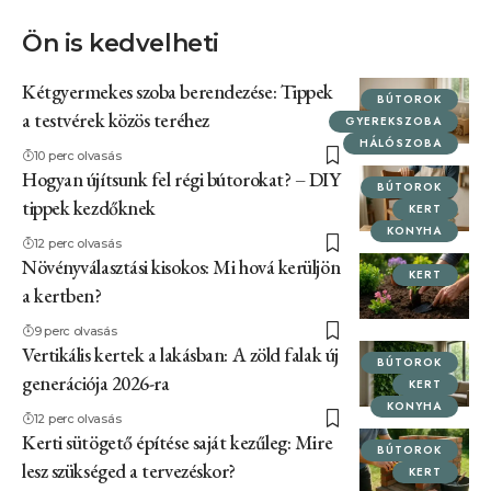
Ön is kedvelheti
Kétgyermekes szoba berendezése: Tippek
BÚTOROK
a testvérek közös teréhez
GYEREKSZOBA
HÁLÓSZOBA
10 perc olvasás
Hogyan újítsunk fel régi bútorokat? – DIY
BÚTOROK
tippek kezdőknek
KERT
KONYHA
12 perc olvasás
Növényválasztási kisokos: Mi hová kerüljön
KERT
a kertben?
9 perc olvasás
Vertikális kertek a lakásban: A zöld falak új
BÚTOROK
generációja 2026-ra
KERT
KONYHA
12 perc olvasás
Kerti sütögető építése saját kezűleg: Mire
BÚTOROK
lesz szükséged a tervezéskor?
KERT