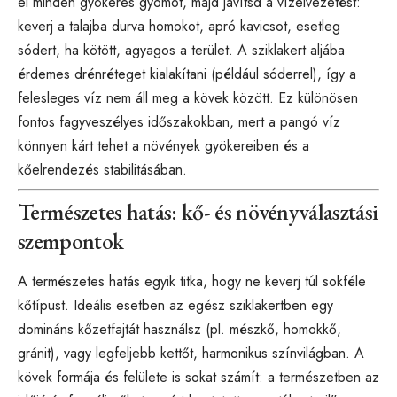
el minden gyökeres gyomot, majd javítsd a vízelvezetést:
keverj a talajba durva homokot, apró kavicsot, esetleg
sódert, ha kötött, agyagos a terület. A sziklakert aljába
érdemes drénréteget kialakítani (például sóderrel), így a
felesleges víz nem áll meg a kövek között. Ez különösen
fontos fagyveszélyes időszakokban, mert a pangó víz
könnyen kárt tehet a növények gyökereiben és a
kőelrendezés stabilitásában.
Természetes hatás: kő- és növényválasztási
szempontok
A természetes hatás egyik titka, hogy ne keverj túl sokféle
kőtípust. Ideális esetben az egész sziklakertben egy
domináns kőzetfajtát használsz (pl. mészkő, homokkő,
gránit), vagy legfeljebb kettőt, harmonikus színvilágban. A
kövek formája és felülete is sokat számít: a természetben az