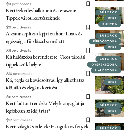
11 perc olvasás
Kertészkedés balkonon és teraszon:
BÚTOROK
Tippek városi kertészeknek
KERT
KONYHA
9 perc olvasás
A szaunaépítés alapjai otthon: Luxus és
BÚTOROK
egészség a fürdőszoba mellett
FÜRDŐSZOBA
KERT
8 perc olvasás
Kis hálószoba berendezése: Okos tárolási
BÚTOROK
tippek szűk helyre
GYEREKSZOBA
HÁLÓSZOBA
10 perc olvasás
Kő, tégla és kovácsoltvas: Így alkothatsz
KERT
időtálló és elegáns kerítést
8 perc olvasás
Kerti bútor trendek: Melyik anyag bírja
BÚTOROK
legjobban az időjárást?
KERT
12 perc olvasás
Kerti világítás ötletek: Hangulatos fények
BÚTOROK