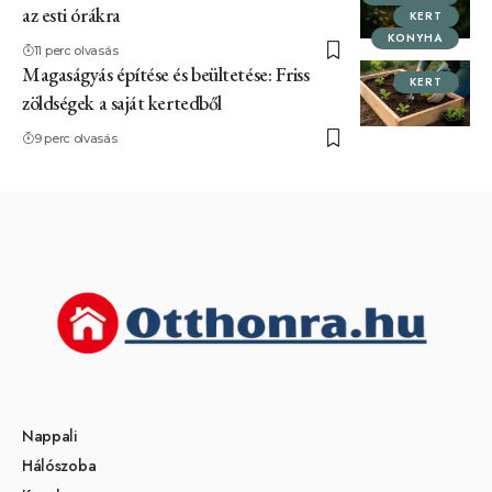
az esti órákra
KERT
KONYHA
11 perc olvasás
Magaságyás építése és beültetése: Friss
KERT
zöldségek a saját kertedből
9 perc olvasás
Nappali
Hálószoba