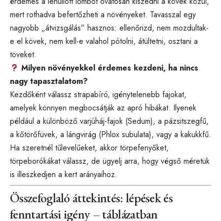
érdemes a lehullott lombot óvatosan kiszedni a kövek közül,
mert rothadva befertőzheti a növényeket. Tavasszal egy
nagyobb „átvizsgálás” hasznos: ellenőrizd, nem mozdultak-
e el kövek, nem kell-e valahol pótolni, átültetni, osztani a
töveket.
Milyen növényekkel érdemes kezdeni, ha nincs
nagy tapasztalatom?
Kezdőként válassz strapabíró, igénytelenebb fajokat,
amelyek könnyen megbocsátják az apró hibákat. Ilyenek
például a különböző varjúháj-fajok (Sedum), a pázsitszegfű,
a kőtörőfüvek, a lángvirág (Phlox subulata), vagy a kakukkfű.
Ha szeretnél tűlevelűeket, akkor törpefenyőket,
törpeborókákat válassz, de ügyelj arra, hogy végső méretük
is illeszkedjen a kert arányaihoz.
Összefoglaló áttekintés: lépések és
fenntartási igény – táblázatban