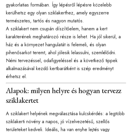
gyakorlatias formában. Így lépésről lépésre közelebb
kerülhetsz egy olyan sziklakerthez, amely egyszerre
természetes, tartós és nagyon mutatós.
A sziklakert nem csupán díszítőelem, hanem a kert
karakterének meghatározó része is lehet. Ha jól sikerül, a
ház és a környezet hangulatát is felemeli, és olyan
pihenősarkot teremt, ahol jólesik lelassulni, szemlélődni.
Némi tervezéssel, odafigyeléssel és a következő tippek
alkalmazásával kezdő kertbarátként is szép eredményt
érhetsz el.
Alapok: milyen helyre és hogyan tervezz
sziklakertet
A sziklakert helyének megválasztása kulcskérdés: a legtöbb
sziklakerti növény a napos, jó vízelvezetésű, szellős
területeket kedveli. Ideális, ha van enyhe lejtés vagy