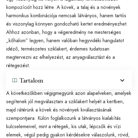
kompozíciót hozz létre. A kövek, a talaj és a növények
harmonikus kombinációja nemcsak látványos, hanem tartós
és viszonylag könnyen gondozható kertet eredményezhet.
Ahhoz azonban, hogy a végeredmény ne mesterséges
„kőhalom” legyen, hanem valóban hegyvidéki hangulatot
idéző, természetes sziklakert, érdemes tudatosan
megtervezni az elhelyezést, az anyagválasztást és a
rétegezést.
Tartalom
A következőkben végigmegyünk azon alapelveken, amelyek
segítenek jól megválasztani a sziklakert helyét a kertben,
majd rátérünk a kövek és növények kiválasztásának
szempontjaira. Külön foglalkozunk a látványos kialakítás
kulcselemeivel, mint a rétegek, kis utak, lépcsők és vízi
elemek, végül pedig gyakori kérdésekre válaszolunk, rövid,