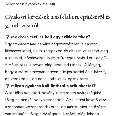
(különösen gyerekek mellett).
Gyakori kérdések a sziklakert építéséről és
gondozásáról
Mekkora terület kell egy sziklakerthez?
Egy sziklakert már néhány négyzetméteren is nagyon
látványos lehet, ha jól rétegezed és okosan választod meg
a köveket, növényeket. Nem szükséges óriási kert: egy 3–
5 m²-es rész is bőven elég lehet indulásnak. A lényeg,
hogy a méret arányban legyen a teljes kerttel és a házzal;
ne vesszen el, de ne is uralja el az egész teret.
Milyen gyakran kell öntözni a sziklakertet?
A legtöbb sziklakerti növény kifejezetten szárazságtűrő,
főleg ha már jól begyökeresedett. Az ültetést követő első
szezonban viszont rendszeres, de mértékletes öntözésre
van szükség, főleg a hőségben. Később elég lehet a