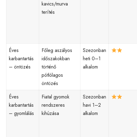
kavics/murva
terítés
Éves
Főleg aszályos
Szezonban
karbantartás
időszakokban
heti 0–1
– öntözés
történő
alkalom
pótlólagos
öntözés
Éves
Fiatal gyomok
Szezonban
karbantartás
rendszeres
havi 1–2
– gyomlálás
kihúzása
alkalom