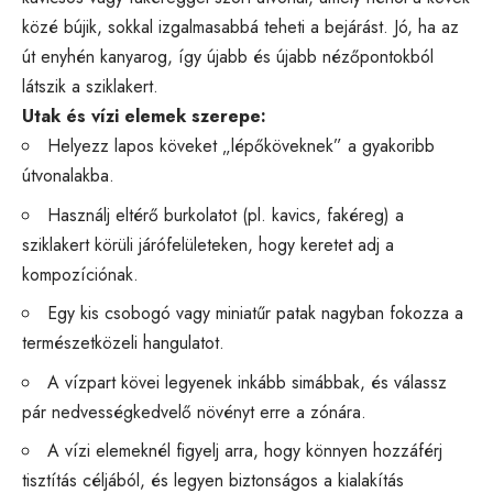
közé bújik, sokkal izgalmasabbá teheti a bejárást. Jó, ha az
út enyhén kanyarog, így újabb és újabb nézőpontokból
látszik a sziklakert.
Utak és vízi elemek szerepe:
Helyezz lapos köveket „lépőköveknek” a gyakoribb
útvonalakba.
Használj eltérő burkolatot (pl. kavics, fakéreg) a
sziklakert körüli járófelületeken, hogy keretet adj a
kompozíciónak.
Egy kis csobogó vagy miniatűr patak nagyban fokozza a
természetközeli hangulatot.
A vízpart kövei legyenek inkább simábbak, és válassz
pár nedvességkedvelő növényt erre a zónára.
A vízi elemeknél figyelj arra, hogy könnyen hozzáférj
tisztítás céljából, és legyen biztonságos a kialakítás