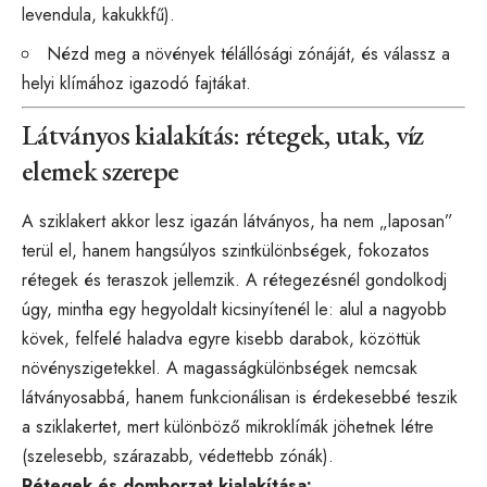
levendula, kakukkfű).
Nézd meg a növények télállósági zónáját, és válassz a
helyi klímához igazodó fajtákat.
Látványos kialakítás: rétegek, utak, víz
elemek szerepe
A sziklakert akkor lesz igazán látványos, ha nem „laposan”
terül el, hanem hangsúlyos szintkülönbségek, fokozatos
rétegek és teraszok jellemzik. A rétegezésnél gondolkodj
úgy, mintha egy hegyoldalt kicsinyítenél le: alul a nagyobb
kövek, felfelé haladva egyre kisebb darabok, közöttük
növényszigetekkel. A magasságkülönbségek nemcsak
látványosabbá, hanem funkcionálisan is érdekesebbé teszik
a sziklakertet, mert különböző mikroklímák jöhetnek létre
(szelesebb, szárazabb, védettebb zónák).
Rétegek és domborzat kialakítása: