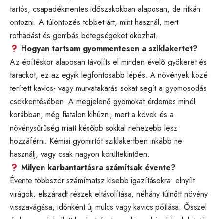
tartós, csapadékmentes időszakokban alaposan, de ritkán
öntözni. A túlöntözés többet árt, mint használ, mert
rothadást és gombás betegségeket okozhat.
Hogyan tartsam gyommentesen a sziklakertet?
Az építéskor alaposan távolíts el minden évelő gyökeret és
tarackot, ez az egyik legfontosabb lépés. A növények közé
terített kavics- vagy murvatakarás sokat segít a gyomosodás
csökkentésében. A megjelenő gyomokat érdemes minél
korábban, még fiatalon kihúzni, mert a kövek és a
növénysűrűség miatt később sokkal nehezebb lesz
hozzáférni. Kémiai gyomirtót sziklakertben inkább ne
használj, vagy csak nagyon körültekintően.
Milyen karbantartásra számítsak évente?
Évente többször számíthatsz kisebb igazításokra: elnyílt
virágok, elszáradt részek eltávolítása, néhány túlnőtt növény
visszavágása, időnként új mulcs vagy kavics pótlása. Ősszel