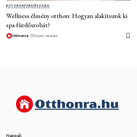
BÚTOROK
FÜRDŐSZOBA
Wellness élmény otthon: Hogyan alakítsunk ki
spa-fürdőszobát?
Otthonra
10 perc olvasás
Nappali