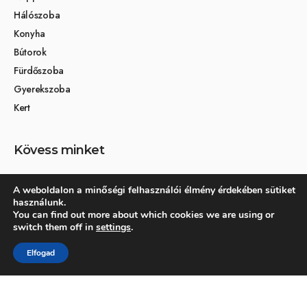
Hálószoba
Konyha
Bútorok
Fürdőszoba
Gyerekszoba
Kert
Kövess minket
A weboldalon a minőségi felhasználói élmény érdekében sütiket
használunk.
Társoldalak
You can find out more about which cookies we are using or
switch them off in
settings
.
Otthon és dekoráció
Elfogad
Kertikék kertmagazin
© 2026 Otthonra.hu - Minden jog fenntartva.