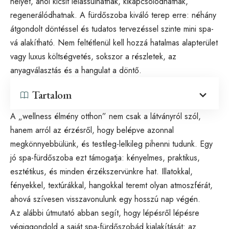
helyet, ahol kicsit lelassulhatnak, kikapcsolódhatnak,
regenerálódhatnak. A fürdőszoba kiváló terep erre: néhány
átgondolt döntéssel és tudatos tervezéssel szinte mini spa-
vá alakítható. Nem feltétlenül kell hozzá hatalmas alapterület
vagy luxus költségvetés, sokszor a részletek, az
anyagválasztás és a hangulat a döntő.
Tartalom
A „wellness élmény otthon” nem csak a látványról szól,
hanem arról az érzésről, hogy belépve azonnal
megkönnyebbülünk, és testileg-lelkileg pihenni tudunk. Egy
jó spa-fürdőszoba ezt támogatja: kényelmes, praktikus,
esztétikus, és minden érzékszervünkre hat. Illatokkal,
fényekkel, textúrákkal, hangokkal teremt olyan atmoszférát,
ahová szívesen visszavonulunk egy hosszú nap végén.
Az alábbi útmutató abban segít, hogy lépésről lépésre
végiggondold a saját spa-fürdőszobád kialakítását: az