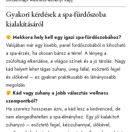
Gyakori kérdések a spa-fürdőszoba
kialakításáról
Mekkora hely kell egy igazi spa-fürdőszobához?
Valójában már egy kisebb, panel fürdőszobából is kihozható
a spa-érzés, ha okosan bánsz a térrel. A lényeg a
zsúfoltság elkerülése, a világos színek és a jó tárolás. Nagy
kád helyett lehet tágas zuhany, üveg fallal, esőztető fejjel
és ülőkével – ez gyakran praktikusabb és látványosabb
megoldás.
Kád vagy zuhany a jobb választás wellness
szempontból?
Ha szeretsz hosszasan ázni, a kád lesz a kedvenced, de
nem elengedhetetlen a spa-élményhez. Egy jól kialakított
zuhanyzó – esőztető fejjel, kézizuhannyal, ülőkével,