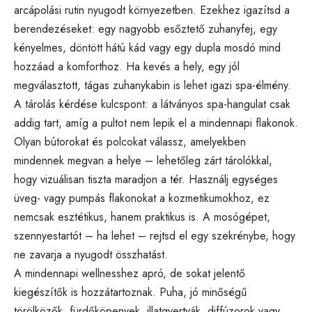
arcápolási rutin nyugodt környezetben. Ezekhez igazítsd a
berendezéseket: egy nagyobb esőztető zuhanyfej, egy
kényelmes, döntött hátú kád vagy egy dupla mosdó mind
hozzáad a komforthoz. Ha kevés a hely, egy jól
megválasztott, tágas zuhanykabin is lehet igazi spa-élmény.
A tárolás kérdése kulcspont: a látványos spa-hangulat csak
addig tart, amíg a pultot nem lepik el a mindennapi flakonok.
Olyan bútorokat és polcokat válassz, amelyekben
mindennek megvan a helye – lehetőleg zárt tárolókkal,
hogy vizuálisan tiszta maradjon a tér. Használj egységes
üveg- vagy pumpás flakonokat a kozmetikumokhoz, ez
nemcsak esztétikus, hanem praktikus is. A mosógépet,
szennyestartót – ha lehet – rejtsd el egy szekrénybe, hogy
ne zavarja a nyugodt összhatást.
A mindennapi wellnesshez apró, de sokat jelentő
kiegészítők is hozzátartoznak. Puha, jó minőségű
törölközők, fürdőköpenyek, illatgyertyák, diffúzorok vagy