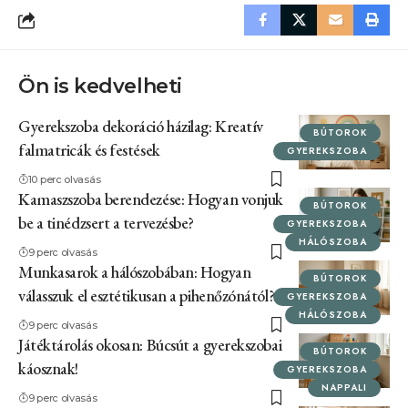
Ön is kedvelheti
Gyerekszoba dekoráció házilag: Kreatív
BÚTOROK
falmatricák és festések
GYEREKSZOBA
10 perc olvasás
Kamaszszoba berendezése: Hogyan vonjuk
BÚTOROK
be a tinédzsert a tervezésbe?
GYEREKSZOBA
HÁLÓSZOBA
9 perc olvasás
Munkasarok a hálószobában: Hogyan
BÚTOROK
válasszuk el esztétikusan a pihenőzónától?
GYEREKSZOBA
HÁLÓSZOBA
9 perc olvasás
Játéktárolás okosan: Búcsút a gyerekszobai
BÚTOROK
káosznak!
GYEREKSZOBA
NAPPALI
9 perc olvasás