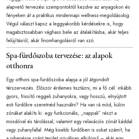
alapvető tervezési szempontoktól kezdve az anyagokon és
fényeken át a praktikus mindennapi wellness-megoldásokig.
Végül választ kapsz a leggyakoribb kérdésekre is, hogy
magabiztosabban vághass bele az átalakításba, akár teljes
felújításról, akár finomhangolásról van szó.
Spa-fürdőszoba tervezése: az alapok
otthonra
Egy otthoni spa-fürdőszoba alapja a jól átgondolt
térszervezés. Először érdemes tisztázni, mi a fő cél: inkább
gyors, frissítő reggeli zuhanyokra, vagy hosszú, elnyújtott
esti fürdőkre szeretnéd használni? Ha van rá mód, külön
zónákat alakíts ki: egy funkcionális, „nappali” részt a
mosdóval és tárolással, valamint egy relaxációs zónát káddal
vagy zuhanyfallal. Még kisebb fürdőben is sokat számít, ha
a pihenésre szánt terület vizuálisan elkülönül – akár egy