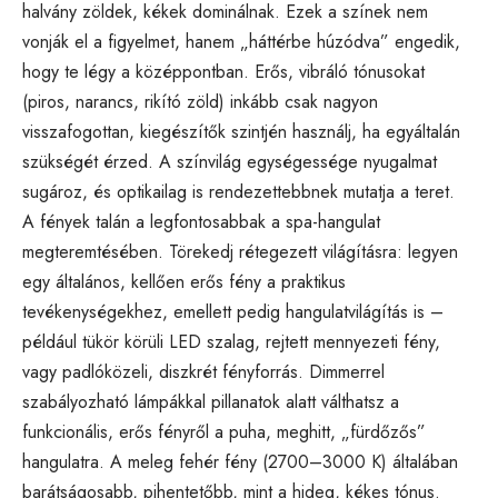
halvány zöldek, kékek dominálnak. Ezek a színek nem
vonják el a figyelmet, hanem „háttérbe húzódva” engedik,
hogy te légy a középpontban. Erős, vibráló tónusokat
(piros, narancs, rikító zöld) inkább csak nagyon
visszafogottan, kiegészítők szintjén használj, ha egyáltalán
szükségét érzed. A színvilág egységessége nyugalmat
sugároz, és optikailag is rendezettebbnek mutatja a teret.
A fények talán a legfontosabbak a spa-hangulat
megteremtésében. Törekedj rétegezett világításra: legyen
egy általános, kellően erős fény a praktikus
tevékenységekhez, emellett pedig hangulatvilágítás is –
például tükör körüli LED szalag, rejtett mennyezeti fény,
vagy padlóközeli, diszkrét fényforrás. Dimmerrel
szabályozható lámpákkal pillanatok alatt válthatsz a
funkcionális, erős fényről a puha, meghitt, „fürdőzős”
hangulatra. A meleg fehér fény (2700–3000 K) általában
barátságosabb, pihentetőbb, mint a hideg, kékes tónus.