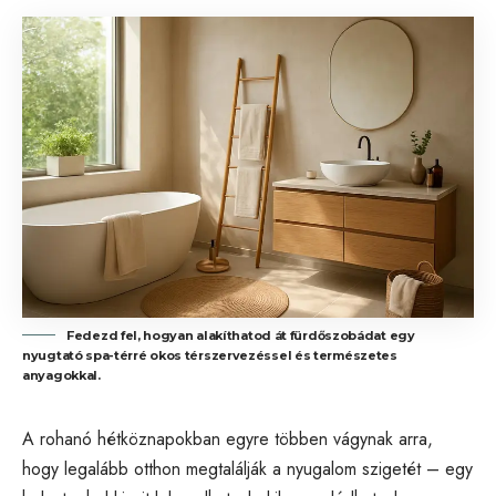
Fedezd fel, hogyan alakíthatod át fürdőszobádat egy
nyugtató spa-térré okos térszervezéssel és természetes
anyagokkal.
A rohanó hétköznapokban egyre többen vágynak arra,
hogy legalább otthon megtalálják a nyugalom szigetét – egy