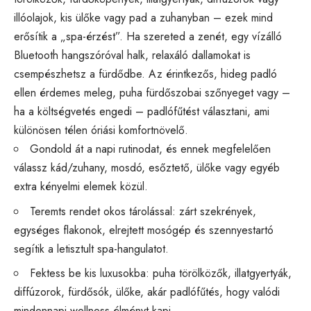
illóolajok, kis ülőke vagy pad a zuhanyban – ezek mind
erősítik a „spa-érzést”. Ha szereted a zenét, egy vízálló
Bluetooth hangszóróval halk, relaxáló dallamokat is
csempészhetsz a fürdődbe. Az érintkezős, hideg padló
ellen érdemes meleg, puha fürdőszobai szőnyeget vagy –
ha a költségvetés engedi – padlófűtést választani, ami
különösen télen óriási komfortnövelő.
Gondold át a napi rutinodat, és ennek megfelelően
válassz kád/zuhany, mosdó, esőztető, ülőke vagy egyéb
extra kényelmi elemek közül.
Teremts rendet okos tárolással: zárt szekrények,
egységes flakonok, elrejtett mosógép és szennyestartó
segítik a letisztult spa-hangulatot.
Fektess be kis luxusokba: puha törölközők, illatgyertyák,
diffúzorok, fürdősók, ülőke, akár padlófűtés, hogy valódi
mindennapi wellness-élményt kapj.