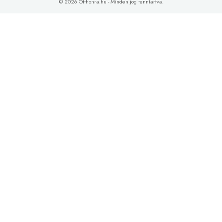
© 2026 Otthonra.hu - Minden jog fenntartva.