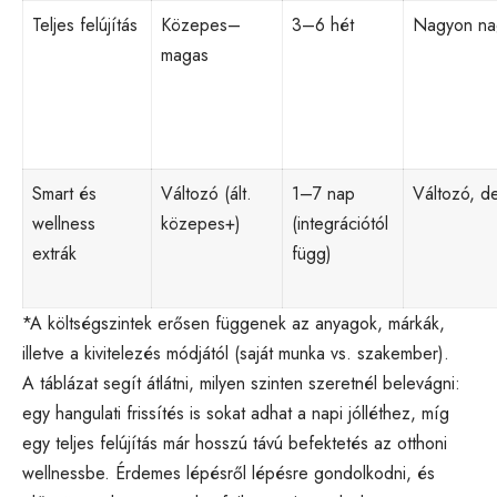
Teljes felújítás
Közepes–
3–6 hét
Nagyon na
magas
Smart és
Változó (ált.
1–7 nap
Változó, de
wellness
közepes+)
(integrációtól
extrák
függ)
*A költségszintek erősen függenek az anyagok, márkák,
illetve a kivitelezés módjától (saját munka vs. szakember).
A táblázat segít átlátni, milyen szinten szeretnél belevágni:
egy hangulati frissítés is sokat adhat a napi jólléthez, míg
egy teljes felújítás már hosszú távú befektetés az otthoni
wellnessbe. Érdemes lépésről lépésre gondolkodni, és