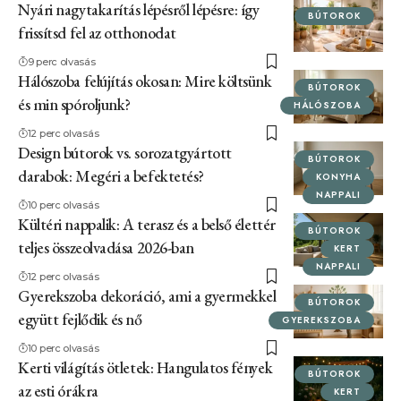
Nyári nagytakarítás lépésről lépésre: így
BÚTOROK
frissítsd fel az otthonodat
9 perc olvasás
Hálószoba felújítás okosan: Mire költsünk
BÚTOROK
és min spóroljunk?
HÁLÓSZOBA
12 perc olvasás
Design bútorok vs. sorozatgyártott
BÚTOROK
darabok: Megéri a befektetés?
KONYHA
NAPPALI
10 perc olvasás
Kültéri nappalik: A terasz és a belső élettér
BÚTOROK
teljes összeolvadása 2026-ban
KERT
NAPPALI
12 perc olvasás
Gyerekszoba dekoráció, ami a gyermekkel
BÚTOROK
együtt fejlődik és nő
GYEREKSZOBA
10 perc olvasás
Kerti világítás ötletek: Hangulatos fények
BÚTOROK
az esti órákra
KERT