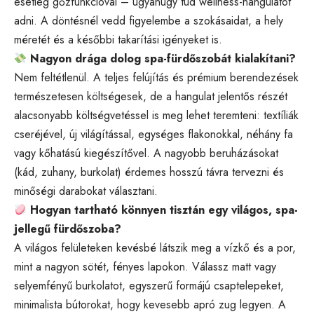
esetleg gőzfunkcióval – ugyanúgy tud wellness-hangulatot
adni. A döntésnél vedd figyelembe a szokásaidat, a hely
méretét és a későbbi takarítási igényeket is.
Nagyon drága dolog spa-fürdőszobát kialakítani?
Nem feltétlenül. A teljes felújítás és prémium berendezések
természetesen költségesek, de a hangulat jelentős részét
alacsonyabb költségvetéssel is meg lehet teremteni: textíliák
cseréjével, új világítással, egységes flakonokkal, néhány fa
vagy kőhatású kiegészítővel. A nagyobb beruházásokat
(kád, zuhany, burkolat) érdemes hosszú távra tervezni és
minőségi darabokat választani.
Hogyan tartható könnyen tisztán egy világos, spa-
jellegű fürdőszoba?
A világos felületeken kevésbé látszik meg a vízkő és a por,
mint a nagyon sötét, fényes lapokon. Válassz matt vagy
selyemfényű burkolatot, egyszerű formájú csaptelepeket,
minimalista bútorokat, hogy kevesebb apró zug legyen. A