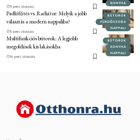
KONYHA
11 perc olvasás
Padlófűtés vs. Radiátor: Melyik a jobb
BÚTOROK
választás a modern nappaliba?
FÜRDŐSZOBA
NAPPALI
11 perc olvasás
Multifunkciós bútorok: A legjobb
BÚTOROK
megoldások kis lakásokba
KONYHA
NAPPALI
14 perc olvasás