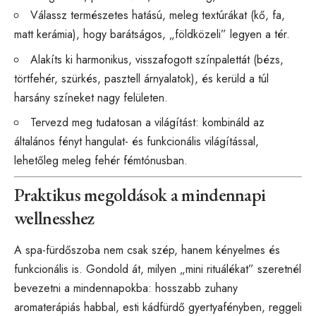
Válassz természetes hatású, meleg textúrákat (kő, fa,
matt kerámia), hogy barátságos, „földközeli” legyen a tér.
Alakíts ki harmonikus, visszafogott színpalettát (bézs,
törtfehér, szürkés, pasztell árnyalatok), és kerüld a túl
harsány színeket nagy felületen.
Tervezd meg tudatosan a világítást: kombináld az
általános fényt hangulat- és funkcionális világítással,
lehetőleg meleg fehér fémtónusban.
Praktikus megoldások a mindennapi
wellnesshez
A spa-fürdőszoba nem csak szép, hanem kényelmes és
funkcionális is. Gondold át, milyen „mini rituálékat” szeretnél
bevezetni a mindennapokba: hosszabb zuhany
aromaterápiás habbal, esti kádfürdő gyertyafényben, reggeli