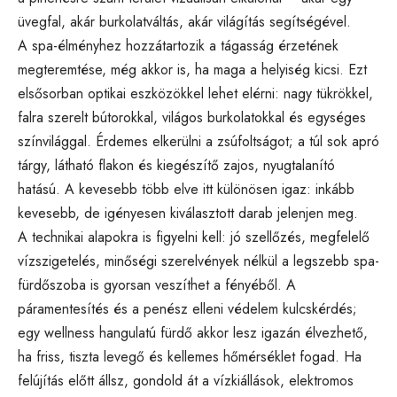
üvegfal, akár burkolatváltás, akár világítás segítségével.
A spa-élményhez hozzátartozik a tágasság érzetének
megteremtése, még akkor is, ha maga a helyiség kicsi. Ezt
elsősorban optikai eszközökkel lehet elérni: nagy tükrökkel,
falra szerelt bútorokkal, világos burkolatokkal és egységes
színvilággal. Érdemes elkerülni a zsúfoltságot; a túl sok apró
tárgy, látható flakon és kiegészítő zajos, nyugtalanító
hatású. A kevesebb több elve itt különösen igaz: inkább
kevesebb, de igényesen kiválasztott darab jelenjen meg.
A technikai alapokra is figyelni kell: jó szellőzés, megfelelő
vízszigetelés, minőségi szerelvények nélkül a legszebb spa-
fürdőszoba is gyorsan veszíthet a fényéből. A
páramentesítés és a penész elleni védelem kulcskérdés;
egy wellness hangulatú fürdő akkor lesz igazán élvezhető,
ha friss, tiszta levegő és kellemes hőmérséklet fogad. Ha
felújítás előtt állsz, gondold át a vízkiállások, elektromos