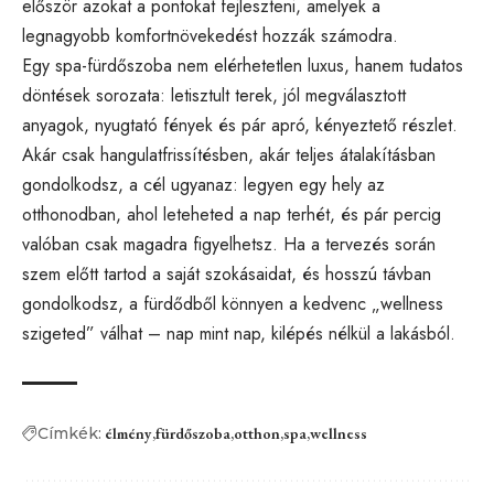
először azokat a pontokat fejleszteni, amelyek a
legnagyobb komfortnövekedést hozzák számodra.
Egy spa-fürdőszoba nem elérhetetlen luxus, hanem tudatos
döntések sorozata: letisztult terek, jól megválasztott
anyagok, nyugtató fények és pár apró, kényeztető részlet.
Akár csak hangulatfrissítésben, akár teljes átalakításban
gondolkodsz, a cél ugyanaz: legyen egy hely az
otthonodban, ahol leteheted a nap terhét, és pár percig
valóban csak magadra figyelhetsz. Ha a tervezés során
szem előtt tartod a saját szokásaidat, és hosszú távban
gondolkodsz, a fürdődből könnyen a kedvenc „wellness
szigeted” válhat – nap mint nap, kilépés nélkül a lakásból.
Címkék:
élmény
fürdőszoba
otthon
spa
wellness