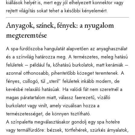
kiállások helyét is, mert egy jól elhelyezett konnektor vagy
rejtett világítás sokat tehet a későbbi kényelemért.
Anyagok, színek, fények: a nyugalom
megteremtése
A spa-fürdőszoba hangulatát alapvetően az anyaghasználat
és a színvilág határozza meg. A természetes, meleg hatású
felületek – például fa, kőhatású burkolatok, matt kerámiák –
azonnal otthonosabb, pihentetőbb közeget teremtenek. A
fényes, csillogó, túl „steril” felületek inkább modern, de
kevésbé relaxáló hatásúak. Ha valódi fát nem szeretnél a
magas páratartalom miatt, válassz faerezetű, vízálló
burkolatot vagy vinilt, amely vizuálisan hozza a
természetességet, de könnyen tisztítható.
A színpaletta megválasztásakor gondolj egy spa hotelre
vagy termálfürdőre: bézsek, törtfehérek, szürkés árnyalatok,