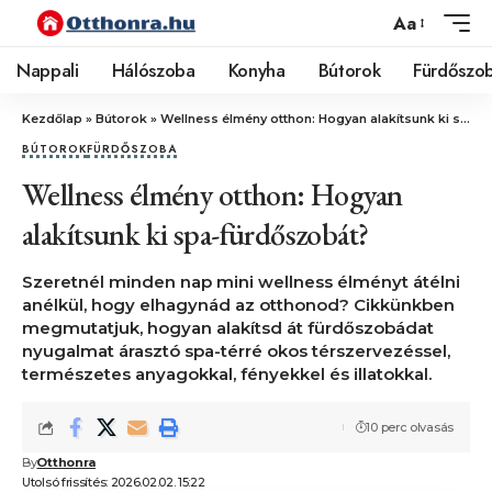
Aa
Nappali
Hálószoba
Konyha
Bútorok
Fürdőszo
Kezdőlap
»
Bútorok
»
Wellness élmény otthon: Hogyan alakítsunk ki spa-fürdőszobát?
BÚTOROK
FÜRDŐSZOBA
Wellness élmény otthon: Hogyan
alakítsunk ki spa-fürdőszobát?
Szeretnél minden nap mini wellness élményt átélni
anélkül, hogy elhagynád az otthonod? Cikkünkben
megmutatjuk, hogyan alakítsd át fürdőszobádat
nyugalmat árasztó spa-térré okos térszervezéssel,
természetes anyagokkal, fényekkel és illatokkal.
10 perc olvasás
By
Otthonra
Utolsó frissítés: 2026.02.02. 15:22