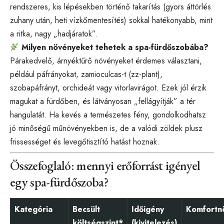
rendszeres, kis lépésekben történő takarítás (gyors áttörlés
zuhany után, heti vízkőmentesítés) sokkal hatékonyabb, mint
a ritka, nagy „hadjáratok”.
Milyen növényeket tehetek a spa-fürdőszobába?
Párakedvelő, árnyéktűrő növényeket érdemes választani,
például páfrányokat, zamioculcas-t (zz-plant),
szobapáfrányt, orchideát vagy vitorlavirágot. Ezek jól érzik
magukat a fürdőben, és látványosan „fellágyítják” a tér
hangulatát. Ha kevés a természetes fény, gondolkodhatsz
jó minőségű műnövényekben is, de a valódi zöldek plusz
frissességet és levegőtisztító hatást hoznak.
Összefoglaló: mennyi erőforrást igényel
egy spa-fürdőszoba?
Kategória
Becsült
Időigény
Komfortn
költségszint*
(kivitelezés)