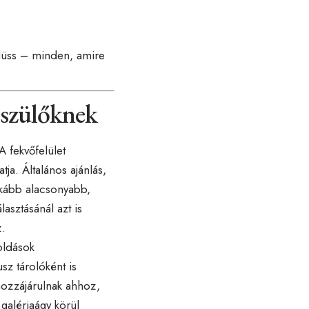
plüss – minden, amire
 szülőknek
A fekvőfelület
a. Általános ajánlás,
inkább alacsonyabb,
sztásánál azt is
z.
goldások
sz tárolóként is
hozzájárulnak ahhoz,
galériaágy körül