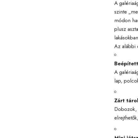
A galériaá
szinte „me
módon hasz
plusz aszt
lakásokban
Az alábbi 
Beépített
A galériaág
lap, polcok
Zárt táro
Dobozok, g
elrejthető
Mini ját