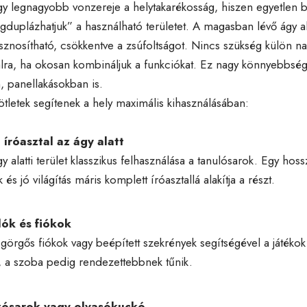
gy legnagyobb vonzereje a helytakarékosság, hiszen egyetlen 
gduplázhatjuk” a használható területet. A magasban lévő ágy al
nosítható, csökkentve a zsúfoltságot. Nincs szükség külön n
alra, ha okosan kombináljuk a funkciókat. Ez nagy könnyebbség 
, panellakásokban is.
ötletek segítenek a hely maximális kihasználásában:
 íróasztal az ágy alatt
y alatti terület klasszikus felhasználása a tanulósarok. Egy hoss
 és jó világítás máris komplett íróasztallá alakítja a részt.
lók és fiókok
örgős fiókok vagy beépített szekrények segítségével a játéko
k, a szoba pedig rendezettebbnek tűnik.
szósarok vagy olvasókuckó