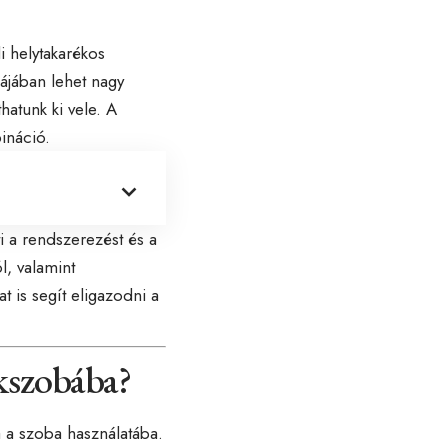
 helytakarékos
ájában lehet nagy
hatunk ki vele. A
ináció.
i a rendszerezést és a
l, valamint
t is segít eligazodni a
ekszobába?
a a szoba használatába.