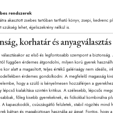
ebes rendszerek
átra akasztott zsebes tartóban tartható könyv, zsepi, kedvenc 
tt szükség lehet, éjjeliszekrény nélkül is.
nság, korhatár és anyagválasztás
 választásakor az első és legfontosabb szempont a biztonság. 
ól függően érdemes átgondolni, milyen korú gyerek használhatj
s kor alatt a magasított, teljes értékű galériaágy nem ideális, 
odellekben érdemes gondolkodni. A megfelelő magasság kivála
yelembe, hogy a szülő is kényelmesen hozzáférjen a gyerekhe
gy lépcső kialakítása szintén kritikus. A szélesebb, lépcsős me
sabbak, főleg kisebb gyerekeknek, és fiókokkal kombinálva plu
. A kapaszkodók, csúszásgátló felületek, stabil rögzítés mind 
rek bátran és magabiztosan használja az ágyat. Fontos, hogy a 