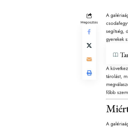
A galériaá
csodafegyv
Megosztás
segítség, 
gyerekek s
Ta
A következ
tárolást, 
megválaszo
főbb szem
Miért
A galériaá