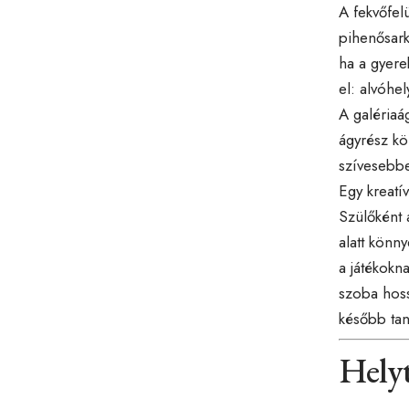
A fekvőfelü
pihenősark
ha a gyere
el: alvóhe
A galériaá
ágyrész kö
szívesebbe
Egy kreatí
Szülőként 
alatt könny
a játékokn
szoba hoss
később tan
Helyt