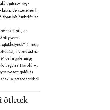
uló-, játszó- vagy
 kicsi, de szeretnénk,
jában két funkciót lát
andnak tűnik, az
. Sok gyerek
„rejtekhelynek” él meg.
lvasást, elvonulást is.
Mivel a galériaágy
olc vagy zárt tároló –,
egtervezett galériás
oznak: a játszósarokból
i ötletek