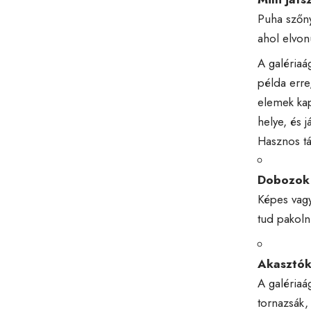
Puha szőny
ahol elvonu
A galériaá
példa erre
elemek kap
helye, és 
Hasznos tá
Dobozok 
Képes vagy
tud pakoln
Akasztók,
A galériaá
tornazsák,