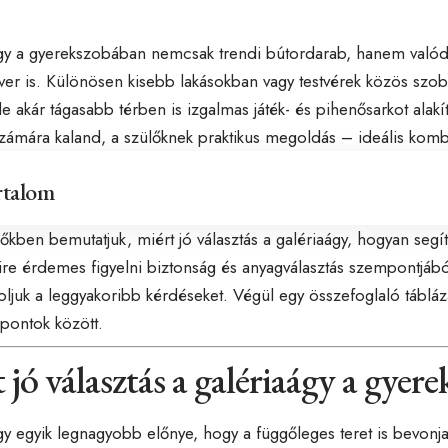
gy a gyerekszobában nemcsak trendi bútordarab, hanem valódi
er is. Különösen kisebb lakásokban vagy testvérek közös szob
de akár tágasabb térben is izgalmas játék- és pihenősarkot alakít
zámára kaland, a szülőknek praktikus megoldás – ideális komb
rtalom
őkben bemutatjuk, miért jó választás a galériaágy, hogyan segít
mire érdemes figyelni biztonság és anyagválasztás szempontjábó
ljuk a leggyakoribb kérdéseket. Végül egy összefoglaló tábláza
pontok között.
 jó választás a galériaágy a gyer
gy egyik legnagyobb előnye, hogy a függőleges teret is bevonj