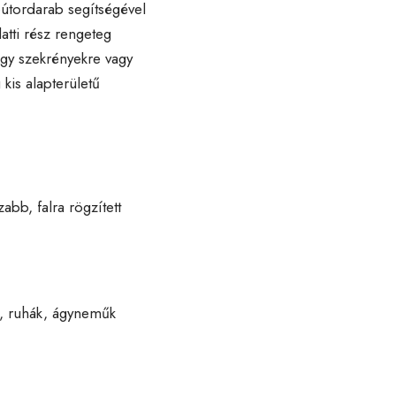
bútordarab segítségével
atti rész rengeteg
agy szekrényekre vagy
kis alapterületű
zabb, falra rögzített
k, ruhák, ágyneműk