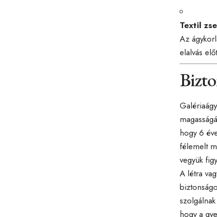
Textil zs
Az ágykorl
elalvás elő
Bizto
Galériaágy
magasságát
hogy 6 éve
félemelt m
vegyük fig
A létra va
biztonságo
szolgálnak
hogy a gye