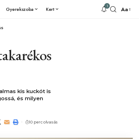
1
Aa
Gyerekszoba
Kert
ás
takarékos
lmas kis kuckót is
gossá, és milyen
10 perc olvasás