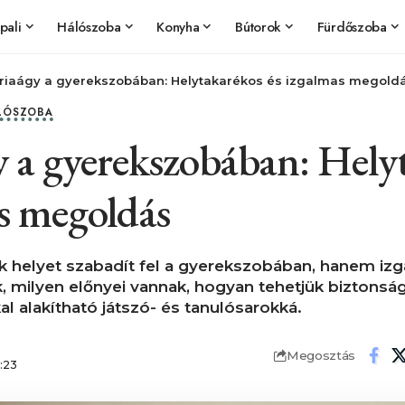
pali
Hálószoba
Konyha
Bútorok
Fürdőszoba
riaágy a gyerekszobában: Helytakarékos és izgalmas megold
LÓSZOBA
y a gyerekszobában: Hely
as megoldás
 helyet szabadít fel a gyerekszobában, hanem izga
 milyen előnyei vannak, hogyan tehetjük biztonsá
l alakítható játszó- és tanulósarokká.
Megosztás
6:23