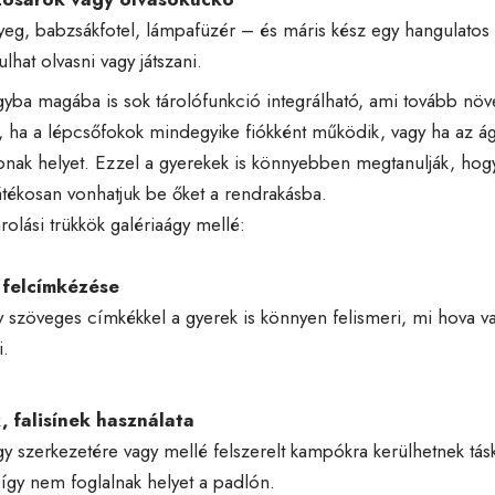
eg, babzsákfotel, lámpafüzér – és máris kész egy hangulatos
lhat olvasni vagy játszani.
gyba magába is sok tárolófunkció integrálható, ami tovább növel
, ha a lépcsőfokok mindegyike fiókként működik, vagy ha az á
nak helyet. Ezzel a gyerekek is könnyebben megtanulják, hog
játékosan vonhatjuk be őket a rendrakásba.
rolási trükkök galériaágy mellé:
felcímkézése
 szöveges címkékkel a gyerek is könnyen felismeri, mi hova v
i.
 falisínek használata
gy szerkezetére vagy mellé felszerelt kampókra kerülhetnek tás
 így nem foglalnak helyet a padlón.