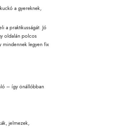
 kuckó a gyereknek,
i a praktikusságát. Jó
gy oldalán polcos
y mindennek legyen fix
aló – így önállóbban
kák, jelmezek,