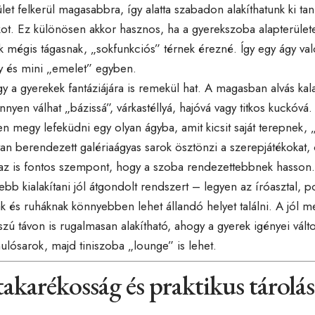
let felkerül magasabbra, így alatta szabadon alakíthatunk ki tan
ot. Ez különösen akkor hasznos, ha a gyerekszoba alapterülete
k mégis tágasnak, „sokfunkciós” térnek érezné. Így egy ágy való
ly és mini „emelet” egyben.
gy a gyerekek fantáziájára is remekül hat. A magasban alvás kal
nnyen válhat „bázissá”, várkastéllyá, hajóvá vagy titkos kuckóvá
n megy lefeküdni egy olyan ágyba, amit kicsit saját terepnek, 
van berendezett galériaágyas sarok ösztönzi a szerepjátékokat, o
az is fontos szempont, hogy a szoba rendezettebbnek hasson. 
ebb kialakítani jól átgondolt rendszert – legyen az íróasztal, p
ak és ruháknak könnyebben lehet állandó helyet találni. A jól m
zú távon is rugalmasan alakítható, ahogy a gyerek igényei vált
ulósarok, majd tiniszoba „lounge” is lehet.
akarékosság és praktikus tárolás