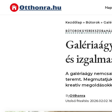
Nap
Kezdőlap
»
Bútorok
»
Galé
BÚTOROK
GYEREKSZOBA
HÁ
Galériaág
és izgalm
A galériaágy nemcsak
teremt. Megmutatjuk,
kreatív megoldásokka
By
Otthonra
Utolsó frissítés: 2026.02.02. 1