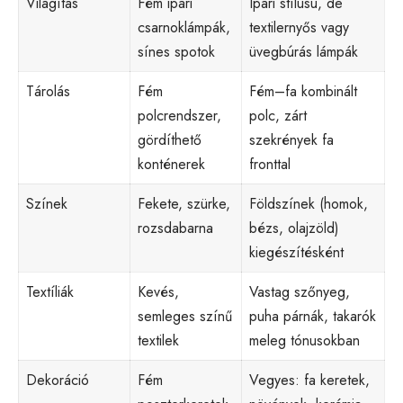
Világítás
Fém ipari
Ipari stílusú, de
csarnoklámpák,
textilernyős vagy
sínes spotok
üvegbúrás lámpák
Tárolás
Fém
Fém–fa kombinált
polcrendszer,
polc, zárt
gördíthető
szekrények fa
konténerek
fronttal
Színek
Fekete, szürke,
Földszínek (homok,
rozsdabarna
bézs, olajzöld)
kiegészítésként
Textíliák
Kevés,
Vastag szőnyeg,
semleges színű
puha párnák, takarók
textilek
meleg tónusokban
Dekoráció
Fém
Vegyes: fa keretek,