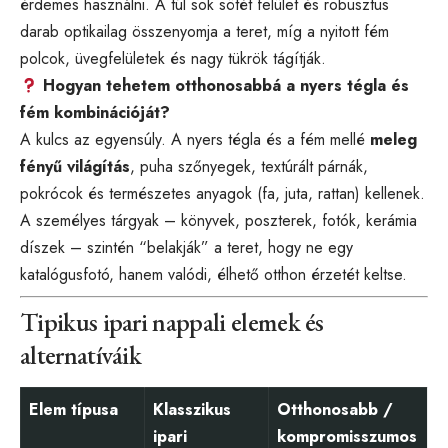
érdemes használni. A túl sok sötét felület és robusztus
darab optikailag összenyomja a teret, míg a nyitott fém
polcok, üvegfelületek és nagy tükrök tágítják.
Hogyan tehetem otthonosabbá a nyers tégla és
fém kombinációját?
A kulcs az egyensúly. A nyers tégla és a fém mellé
meleg
fényű világítás
, puha szőnyegek, textúrált párnák,
pokrócok és természetes anyagok (fa, juta, rattan) kellenek.
A személyes tárgyak – könyvek, poszterek, fotók, kerámia
díszek – szintén “belakják” a teret, hogy ne egy
katalógusfotó, hanem valódi, élhető otthon érzetét keltse.
Tipikus ipari nappali elemek és
alternatíváik
Elem típusa
Klasszikus
Otthonosabb /
ipari
kompromisszumos