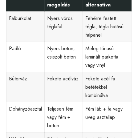
megoldás
alternatíva
Falburkolat
Nyers vörös
Fehérre festett
téglafal
tégla, tégla hatású
falpanel
Padló
Nyers beton,
Meleg tónusú
csiszolt beton
laminált parketta
vagy vinyl
Bútorváz
Fekete acélváz
Fekete acél fa
betétekkel
kombinálva
Dohányzóasztal
Teljesen fém
Fém láb + fa vagy
vagy fém +
üveg asztallap
beton