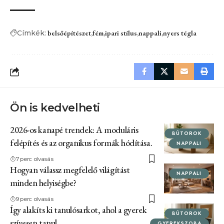
Címkék:
belsőépítészet
fém
ipari stílus
nappali
nyers tégla
Ön is kedvelheti
2026-os kanapé trendek: A moduláris
BÚTOROK
felépítés és az organikus formák hódítása.
NAPPALI
7 perc olvasás
Hogyan válassz megfelelő világítást
NAPPALI
minden helyiségbe?
9 perc olvasás
Így alakíts ki tanulósarkot, ahol a gyerek
BÚTOROK
szívesen tanul
GYEREKSZOBA