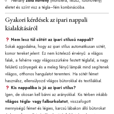
Néhány
zöld növény
(monstera, fikusz, futónövény)
életet és színt visz a tégla–fém kombinációba.
Gyakori kérdések az ipari nappali
kialakításáról
Nem lesz túl sötét az ipari stílusú nappali?
Sokak aggodalma, hogy az ipari stílus automatikusan sötét,
komor tereket jelent. Ez nem kötelező érvényű: a világos
falak, a fehérre vagy világosszürkére festett téglafal, a nagy
felületű szőnyegek és a meleg fényű lámpák mind segítenek
világos, otthonos hangulatot teremteni. Ha sötét fémet
használsz, ellensúlyozd világos bútorokkal és textíliákkal.
Kis nappaliba is jó az ipari stílus?
Igen, de okosan kell bánni az arányokkal. Kis térben inkább
világos tégla- vagy falburkolatot
, visszafogott
mennyiségű fémet és légies, karcsú lábakon álló bútorokat