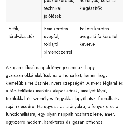
poszterkeretek,
növények, kerámia
technikai
kiegészítők
jelölések
Ajtók,
Fém keretes
Fekete keretes
térelválasztók
üvegfal,
üvegajtó fa kerettel
tolóajtó
keverve
sínrendszerrel
Az ipari stílusú nappali lényege nem az, hogy
gyárcsarnokká alakítsuk az otthonunkat, hanem hogy
kiemeljük a tér őszinte, nyers szépségét. A nyers téglafal és
a fém felületek markáns alapot adnak, amelyet fával,
textíliákkal és személyes tárgyakkal lágyíthatsz, formálhatsz
saját ízlésedre. Ha ügyelsz az arányokra, a fényekre és a
funkcionalitásra, egy olyan nappalit hozhatsz létre, amely
egyszerre modern, karakteres és igazán otthonos.