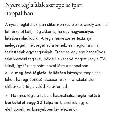
Nyers téglafalak szerepe az ipari
nappaliban
A nyers téglafal az ipari stílus ikonikus eleme, amely azonnal
loft érzetet kelt, még akkor is, ha egy hagyományos
lakásban alakítod ki. A tégla természetes textúrája
melegséget, mélységet ad a térnek, és megtöri a sima,
festett falak egyhangúságát. Érdemes egy-egy hangsúlyos
falat kiemelni téglával, például a kanapé mögött vagy a TV-
falnál, így fókuszpontot hozol létre a nappaliban.
A
meglévő téglafal feltárása
látványos megoldás
lehet, ha régi építésű lakásban élsz – a vakolat alól
előbukkanó tégla valódi karaktert ad.
Ha nincs tégla a falban, használhatsz
tégla hatású
burkolatot vagy 3D falpanelt
, amelyek egyre
élethűbbek, és könnyebben kivitelezhetők.