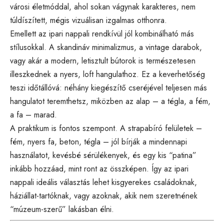
városi életmóddal, ahol sokan vágynak karakteres, nem
túldíszített, mégis vizuálisan izgalmas otthonra.
Emellett az ipari nappali rendkívül jól kombinálható más
stílusokkal. A skandináv minimalizmus, a vintage darabok,
vagy akár a modern, letisztult bútorok is természetesen
illeszkednek a nyers, loft hangulathoz. Ez a keverhetőség
teszi időtállóvá: néhány kiegészítő cseréjével teljesen más
hangulatot teremthetsz, miközben az alap – a tégla, a fém,
a fa – marad.
A praktikum is fontos szempont. A strapabíró felületek –
fém, nyers fa, beton, tégla – jól bírják a mindennapi
használatot, kevésbé sérülékenyek, és egy kis “patina”
inkább hozzáad, mint ront az összképen. Így az ipari
nappali ideális választás lehet kisgyerekes családoknak,
háziállat-tartóknak, vagy azoknak, akik nem szeretnének
“múzeum-szerű” lakásban élni.