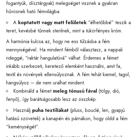
fogantyúk, dísztárgyak) melegséget visznek a gyakran
hűvösnek ható fémvilágba.
A
koptatott vagy matt felületek
“élhetőbbé” teszik a
teret, kevésbé tűnnek sterilnek, mint a tükörfényes króm.
A harmónia kulcsa az, hogy ne ess túlzásba a fém
mennyiségével. Ha mindent fémből választasz, a nappali
rideggé, “raktár hangulatúvá” válhat. Érdemes a fémet
inkább szerkezeti, keretező elemként használni, amit fa,
textil és növények ellensúlyoznak. A fém tehát kiemel, tagol,
hangsúlyoz – de nem uralhat mindent.
Kombináld a fémet
meleg tónusú fával
(tölgy, dió,
fenyő), így barátságosabb lesz az összkép.
Használj
puha textíliákat
(plüss, bouclé, len, gyapjú
hatású szövetek) a kanapén és párnákon, hogy oldd a fém
“keménységét”.