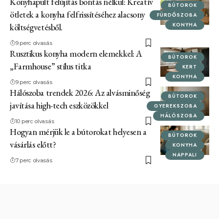
Konyhapult felújítás bontás nélkül: Kreatív
BÚTOROK
ötletek a konyha felfrissítéséhez alacsony
FÜRDŐSZOBA
KONYHA
költségvetésből.
9 perc olvasás
Rusztikus konyha modern elemekkel: A
BÚTOROK
„Farmhouse” stílus titka
KERT
KONYHA
9 perc olvasás
Hálószoba trendek 2026: Az alvásminőség
BÚTOROK
javítása high-tech eszközökkel
GYEREKSZOBA
HÁLÓSZOBA
10 perc olvasás
Hogyan mérjük le a bútorokat helyesen a
BÚTOROK
vásárlás előtt?
KONYHA
NAPPALI
7 perc olvasás