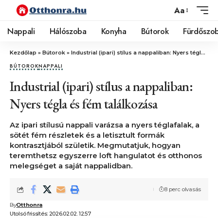
Aa
Nappali
Hálószoba
Konyha
Bútorok
Fürdőszo
Kezdőlap
»
Bútorok
»
Industrial (ipari) stílus a nappaliban: Nyers tégla és fém találkozása
BÚTOROK
NAPPALI
Industrial (ipari) stílus a nappaliban:
Nyers tégla és fém találkozása
Az ipari stílusú nappali varázsa a nyers téglafalak, a
sötét fém részletek és a letisztult formák
kontrasztjából születik. Megmutatjuk, hogyan
teremthetsz egyszerre loft hangulatot és otthonos
melegséget a saját nappalidban.
8 perc olvasás
By
Otthonra
Utolsó frissítés: 2026.02.02. 12:57