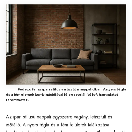
Fedezd fel az ipari stílus varázsát a nappalidban! A nyers tégla
és a fém elemek kombinációjával lélegzetelállító loft hangulatot
teremthetsz.
Az ipari stílusú nappali egyszerre vagány, letisztult és
időtálló. A nyers tégla és a fém felületek találkozása