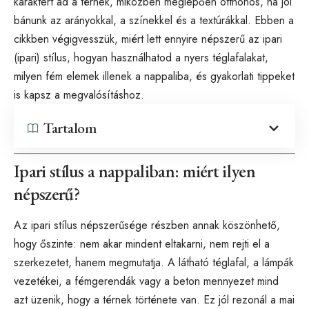
karaktert ad a térnek, miközben meglepően otthonos, ha jól
bánunk az arányokkal, a színekkel és a textúrákkal. Ebben a
cikkben végigvesszük, miért lett ennyire népszerű az ipari
(ipari) stílus, hogyan használhatod a nyers téglafalakat,
milyen fém elemek illenek a nappaliba, és gyakorlati tippeket
is kapsz a megvalósításhoz.
Tartalom
Ipari stílus a nappaliban: miért ilyen
népszerű?
Az ipari stílus népszerűsége részben annak köszönhető,
hogy őszinte: nem akar mindent eltakarni, nem rejti el a
szerkezetet, hanem megmutatja. A látható téglafal, a lámpák
vezetékei, a fémgerendák vagy a beton mennyezet mind
azt üzenik, hogy a térnek története van. Ez jól rezonál a mai