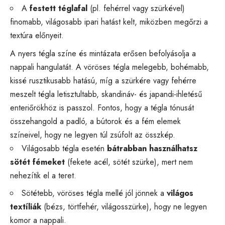
A
festett téglafal
(pl. fehérrel vagy szürkével)
finomabb, világosabb ipari hatást kelt, miközben megőrzi a
textúra előnyeit.
A nyers tégla színe és mintázata erősen befolyásolja a
nappali hangulatát. A vöröses tégla melegebb, bohémabb,
kissé rusztikusabb hatású, míg a szürkére vagy fehérre
meszelt tégla letisztultabb, skandináv- és japandi-ihletésű
enteriőrökhöz is passzol. Fontos, hogy a tégla tónusát
összehangold a padló, a bútorok és a fém elemek
színeivel, hogy ne legyen túl zsúfolt az összkép.
Világosabb tégla esetén
bátrabban használhatsz
sötét fémeket
(fekete acél, sötét szürke), mert nem
nehezítik el a teret.
Sötétebb, vöröses tégla mellé jól jönnek a
világos
textíliák
(bézs, törtfehér, világosszürke), hogy ne legyen
komor a nappali.