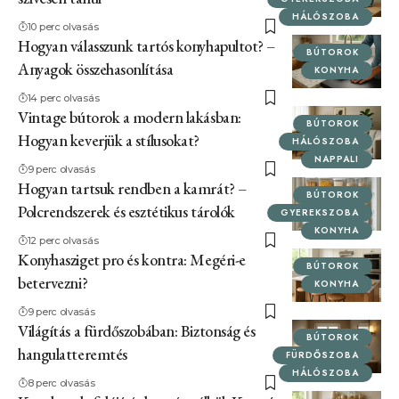
HÁLÓSZOBA
10 perc olvasás
Hogyan válasszunk tartós konyhapultot? –
BÚTOROK
Anyagok összehasonlítása
KONYHA
14 perc olvasás
Vintage bútorok a modern lakásban:
BÚTOROK
Hogyan keverjük a stílusokat?
HÁLÓSZOBA
NAPPALI
9 perc olvasás
Hogyan tartsuk rendben a kamrát? –
BÚTOROK
Polcrendszerek és esztétikus tárolók
GYEREKSZOBA
KONYHA
12 perc olvasás
Konyhasziget pro és kontra: Megéri-e
BÚTOROK
betervezni?
KONYHA
9 perc olvasás
Világítás a fürdőszobában: Biztonság és
BÚTOROK
hangulatteremtés
FÜRDŐSZOBA
HÁLÓSZOBA
8 perc olvasás