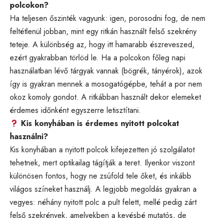
polcokon?
Ha teljesen őszinték vagyunk: igen, porosodni fog, de nem
feltétlenül jobban, mint egy ritkán használt felső szekrény
teteje. A különbség az, hogy itt hamarabb észreveszed,
ezért gyakrabban törlöd le. Ha a polcokon főleg napi
használatban lévő tárgyak vannak (bögrék, tányérok), azok
így is gyakran mennek a mosogatógépbe, tehát a por nem
okoz komoly gondot. A ritkábban használt dekor elemeket
érdemes időnként egyszerre letisztítani.
Kis konyhában is érdemes nyitott polcokat
használni?
Kis konyhában a nyitott polcok kifejezetten jó szolgálatot
tehetnek, mert optikailag tágítják a teret. Ilyenkor viszont
különösen fontos, hogy ne zsúfold tele őket, és inkább
világos színeket használj. A legjobb megoldás gyakran a
vegyes: néhány nyitott polc a pult felett, mellé pedig zárt
felső szekrények, amelyekben a kevésbé mutatós, de