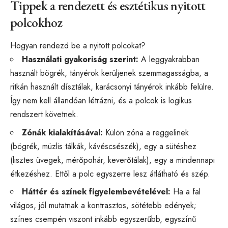
Tippek a rendezett és esztétikus nyitott
polcokhoz
Hogyan rendezd be a nyitott polcokat?
Használati gyakoriság szerint:
A leggyakrabban
használt bögrék, tányérok kerüljenek szemmagasságba, a
ritkán használt dísztálak, karácsonyi tányérok inkább felülre.
Így nem kell állandóan létrázni, és a polcok is logikus
rendszert követnek.
Zónák kialakításával:
Külön zóna a reggelinek
(bögrék, müzlis tálkák, kávéscsészék), egy a sütéshez
(lisztes üvegek, mérőpohár, keverőtálak), egy a mindennapi
étkezéshez. Ettől a polc egyszerre lesz átlátható és szép.
Háttér és színek figyelembevételével:
Ha a fal
világos, jól mutatnak a kontrasztos, sötétebb edények;
színes csempén viszont inkább egyszerűbb, egyszínű