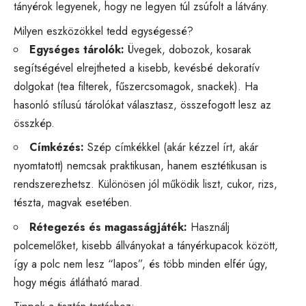
tányérok legyenek, hogy ne legyen túl zsúfolt a látvány.
Milyen eszközökkel tedd egységessé?
Egységes tárolók:
Üvegek, dobozok, kosarak
segítségével elrejtheted a kisebb, kevésbé dekoratív
dolgokat (tea filterek, fűszercsomagok, snackek). Ha
hasonló stílusú tárolókat választasz, összefogott lesz az
összkép.
Címkézés:
Szép címkékkel (akár kézzel írt, akár
nyomtatott) nemcsak praktikusan, hanem esztétikusan is
rendszerezhetsz. Különösen jól működik liszt, cukor, rizs,
tészta, magvak esetében.
Rétegezés és magasságjáték:
Használj
polcemelőket, kisebb állványokat a tányérkupacok között,
így a polc nem lesz “lapos”, és több minden elfér úgy,
hogy mégis átlátható marad.