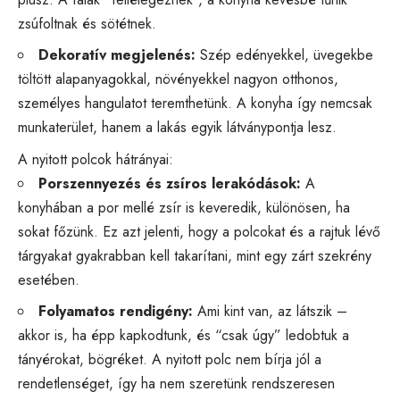
zsúfoltnak és sötétnek.
Dekoratív megjelenés:
Szép edényekkel, üvegekbe
töltött alapanyagokkal, növényekkel nagyon otthonos,
személyes hangulatot teremthetünk. A konyha így nemcsak
munkaterület, hanem a lakás egyik látványpontja lesz.
A nyitott polcok hátrányai:
Porszennyezés és zsíros lerakódások:
A
konyhában a por mellé zsír is keveredik, különösen, ha
sokat főzünk. Ez azt jelenti, hogy a polcokat és a rajtuk lévő
tárgyakat gyakrabban kell takarítani, mint egy zárt szekrény
esetében.
Folyamatos rendigény:
Ami kint van, az látszik –
akkor is, ha épp kapkodtunk, és “csak úgy” ledobtuk a
tányérokat, bögréket. A nyitott polc nem bírja jól a
rendetlenséget, így ha nem szeretünk rendszeresen