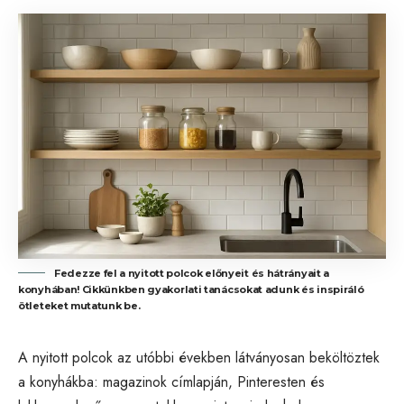
Fedezze fel a nyitott polcok előnyeit és hátrányait a
konyhában! Cikkünkben gyakorlati tanácsokat adunk és inspiráló
ötleteket mutatunk be.
A nyitott polcok az utóbbi években látványosan beköltöztek
a konyhákba: magazinok címlapján, Pinteresten és