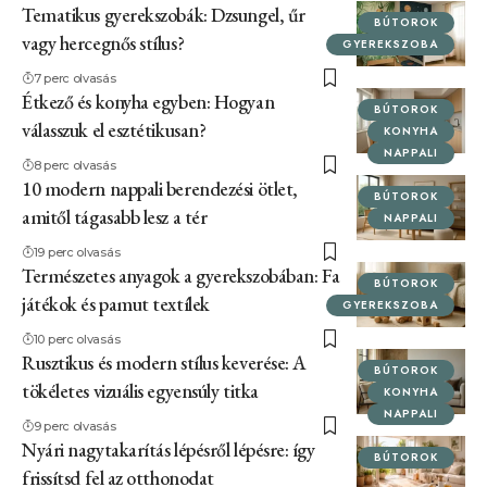
Tematikus gyerekszobák: Dzsungel, űr
BÚTOROK
vagy hercegnős stílus?
GYEREKSZOBA
7 perc olvasás
Étkező és konyha egyben: Hogyan
BÚTOROK
válasszuk el esztétikusan?
KONYHA
NAPPALI
8 perc olvasás
10 modern nappali berendezési ötlet,
BÚTOROK
amitől tágasabb lesz a tér
NAPPALI
19 perc olvasás
Természetes anyagok a gyerekszobában: Fa
BÚTOROK
játékok és pamut textílek
GYEREKSZOBA
10 perc olvasás
Rusztikus és modern stílus keverése: A
BÚTOROK
tökéletes vizuális egyensúly titka
KONYHA
NAPPALI
9 perc olvasás
Nyári nagytakarítás lépésről lépésre: így
BÚTOROK
frissítsd fel az otthonodat