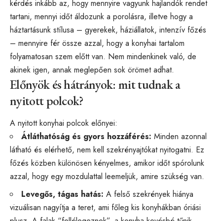
kérdés inkább az, hogy mennyire vagyunk hajlandók rendet
tartani, mennyi időt áldozunk a porolásra, illetve hogy a
háztartásunk stílusa – gyerekek, háziállatok, intenzív főzés
– mennyire fér össze azzal, hogy a konyhai tartalom
folyamatosan szem előtt van. Nem mindenkinek való, de
akinek igen, annak meglepően sok örömet adhat.
Előnyök és hátrányok: mit tudnak a
nyitott polcok?
A nyitott konyhai polcok előnyei:
Átláthatóság és gyors hozzáférés:
Minden azonnal
látható és elérhető, nem kell szekrényajtókat nyitogatni. Ez
főzés közben különösen kényelmes, amikor időt spórolunk
azzal, hogy egy mozdulattal leemeljük, amire szükség van.
Levegős, tágas hatás:
A felső szekrények hiánya
vizuálisan nagyítja a teret, ami főleg kis konyhákban óriási
plusz. A falak “fellélegeznek”, a konyha kevésbé tűnik