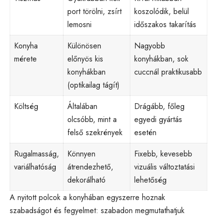
port törölni, zsírt
koszolódik, belül
lemosni
időszakos takarítás
Konyha
Különösen
Nagyobb
mérete
előnyös kis
konyhákban, sok
konyhákban
cuccnál praktikusabb
(optikailag tágít)
Költség
Általában
Drágább, főleg
olcsóbb, mint a
egyedi gyártás
felső szekrények
esetén
Rugalmasság,
Könnyen
Fixebb, kevesebb
variálhatóság
átrendezhető,
vizuális változtatási
dekorálható
lehetőség
A nyitott polcok a konyhában egyszerre hoznak
szabadságot és fegyelmet: szabadon megmutathatjuk