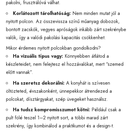
pakolni, frusztrálóvá válhat.
Korlátozott tárolhatóság:
Nem minden mutat jól a
nyitott polcon. Az összevissza színű műanyag dobozok,
bontott zacskók, vegyes apróságok inkább zárt szekrénybe
valók, így a valódi pakolási kapacitás csökkenhet.
Mikor érdemes nyitott polcokban gondolkodni?
Ha vizuális típus vagy:
Könnyebben átlátod a
készleteidet, nem felejtesz el hozzávalókat, mert “szemed
előtt vannak”.
Ha szeretsz dekorálni:
A konyhát is szívesen
öltözteted, évszakonként, ünnepekkor átrendezed a
polcokat, dísztárgyakat, szép üvegeket használsz.
Ha tudsz kompromisszumot kötni:
Például csak a
pult fölé teszel 1–2 nyitott sort, a többi marad zárt
szekrény, így kombinálod a praktikumot és a design-t.