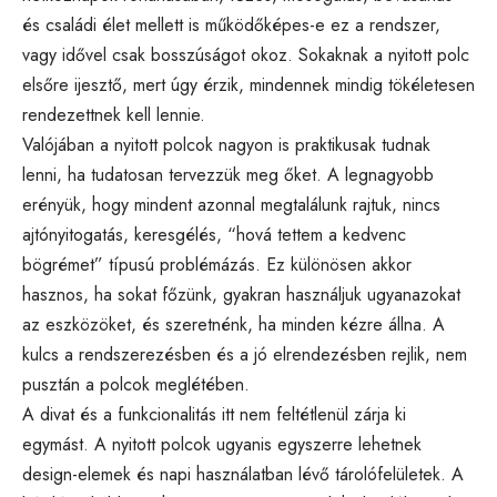
és családi élet mellett is működőképes-e ez a rendszer,
vagy idővel csak bosszúságot okoz. Sokaknak a nyitott polc
elsőre ijesztő, mert úgy érzik, mindennek mindig tökéletesen
rendezettnek kell lennie.
Valójában a nyitott polcok nagyon is praktikusak tudnak
lenni, ha tudatosan tervezzük meg őket. A legnagyobb
erényük, hogy mindent azonnal megtalálunk rajtuk, nincs
ajtónyitogatás, keresgélés, “hová tettem a kedvenc
bögrémet” típusú problémázás. Ez különösen akkor
hasznos, ha sokat főzünk, gyakran használjuk ugyanazokat
az eszközöket, és szeretnénk, ha minden kézre állna. A
kulcs a rendszerezésben és a jó elrendezésben rejlik, nem
pusztán a polcok meglétében.
A divat és a funkcionalitás itt nem feltétlenül zárja ki
egymást. A nyitott polcok ugyanis egyszerre lehetnek
design-elemek és napi használatban lévő tárolófelületek. A