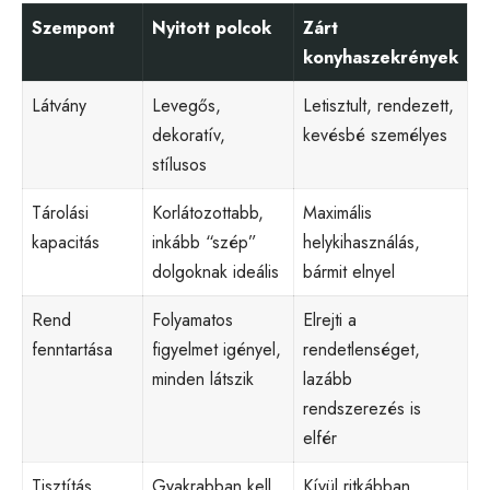
Szempont
Nyitott polcok
Zárt
konyhaszekrények
Látvány
Levegős,
Letisztult, rendezett,
dekoratív,
kevésbé személyes
stílusos
Tárolási
Korlátozottabb,
Maximális
kapacitás
inkább “szép”
helykihasználás,
dolgoknak ideális
bármit elnyel
Rend
Folyamatos
Elrejti a
fenntartása
figyelmet igényel,
rendetlenséget,
minden látszik
lazább
rendszerezés is
elfér
Tisztítás
Gyakrabban kell
Kívül ritkábban