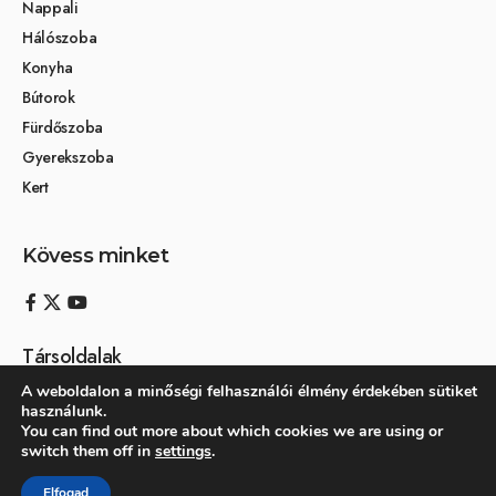
Nappali
Hálószoba
Konyha
Bútorok
Fürdőszoba
Gyerekszoba
Kert
Kövess minket
Társoldalak
A weboldalon a minőségi felhasználói élmény érdekében sütiket
Otthon és dekoráció
használunk.
You can find out more about which cookies we are using or
Kertikék kertmagazin
switch them off in
settings
.
Elfogad