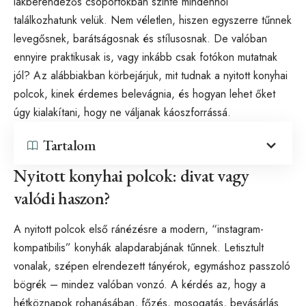
lakberendezős csoportokban szinte mindenhol
találkozhatunk velük. Nem véletlen, hiszen egyszerre tűnnek
levegősnek, barátságosnak és stílusosnak. De valóban
ennyire praktikusak is, vagy inkább csak fotókon mutatnak
jól? Az alábbiakban körbejárjuk, mit tudnak a nyitott konyhai
polcok, kinek érdemes belevágnia, és hogyan lehet őket
úgy kialakítani, hogy ne váljanak káoszforrássá.
Tartalom
Nyitott konyhai polcok: divat vagy
valódi haszon?
A nyitott polcok első ránézésre a modern, “instagram-
kompatibilis” konyhák alapdarabjának tűnnek. Letisztult
vonalak, szépen elrendezett tányérok, egymáshoz passzoló
bögrék – mindez valóban vonzó. A kérdés az, hogy a
hétköznapok rohanásában, főzés, mosogatás, bevásárlás