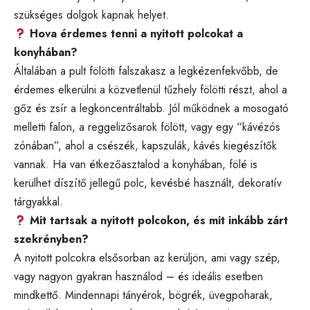
szükséges dolgok kapnak helyet.
Hova érdemes tenni a nyitott polcokat a
konyhában?
Általában a pult fölötti falszakasz a legkézenfekvőbb, de
érdemes elkerülni a közvetlenül tűzhely fölötti részt, ahol a
gőz és zsír a legkoncentráltabb. Jól működnek a mosogató
melletti falon, a reggelizősarok fölött, vagy egy “kávézós
zónában”, ahol a csészék, kapszulák, kávés kiegészítők
vannak. Ha van étkezőasztalod a konyhában, fölé is
kerülhet díszítő jellegű polc, kevésbé használt, dekoratív
tárgyakkal.
Mit tartsak a nyitott polcokon, és mit inkább zárt
szekrényben?
A nyitott polcokra elsősorban az kerüljön, ami vagy szép,
vagy nagyon gyakran használod – és ideális esetben
mindkettő. Mindennapi tányérok, bögrék, üvegpoharak,