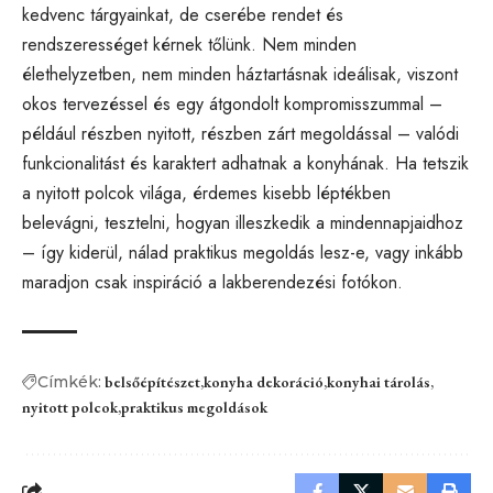
kedvenc tárgyainkat, de cserébe rendet és
rendszerességet kérnek tőlünk. Nem minden
élethelyzetben, nem minden háztartásnak ideálisak, viszont
okos tervezéssel és egy átgondolt kompromisszummal –
például részben nyitott, részben zárt megoldással – valódi
funkcionalitást és karaktert adhatnak a konyhának. Ha tetszik
a nyitott polcok világa, érdemes kisebb léptékben
belevágni, tesztelni, hogyan illeszkedik a mindennapjaidhoz
– így kiderül, nálad praktikus megoldás lesz-e, vagy inkább
maradjon csak inspiráció a lakberendezési fotókon.
Címkék:
belsőépítészet
konyha dekoráció
konyhai tárolás
nyitott polcok
praktikus megoldások