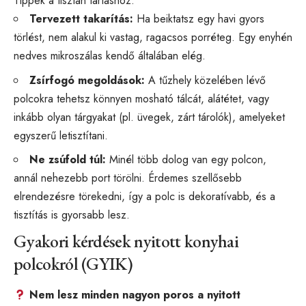
Tippek a tisztán tartáshoz:
Tervezett takarítás:
Ha beiktatsz egy havi gyors
törlést, nem alakul ki vastag, ragacsos porréteg. Egy enyhén
nedves mikroszálas kendő általában elég.
Zsírfogó megoldások:
A tűzhely közelében lévő
polcokra tehetsz könnyen mosható tálcát, alátétet, vagy
inkább olyan tárgyakat (pl. üvegek, zárt tárolók), amelyeket
egyszerű letisztítani.
Ne zsúfold túl:
Minél több dolog van egy polcon,
annál nehezebb port törölni. Érdemes szellősebb
elrendezésre törekedni, így a polc is dekoratívabb, és a
tisztítás is gyorsabb lesz.
Gyakori kérdések nyitott konyhai
polcokról (GYIK)
Nem lesz minden nagyon poros a nyitott