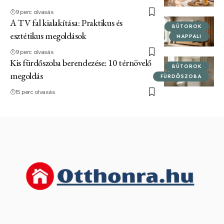
9 perc olvasás
A TV fal kialakítása: Praktikus és
BÚTOROK
esztétikus megoldások
NAPPALI
9 perc olvasás
Kis fürdőszoba berendezése: 10 térnövelő
BÚTOROK
megoldás
FÜRDŐSZOBA
15 perc olvasás