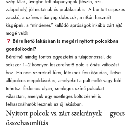
szép tálak, üvegbe tett alapanyagok (tészta, rizs,
zabpehely) jól mutatnak és praktikusak is. A bontott csipszes
zacskó, a színes műanyag dobozok, a ritkán használt
kisgépek, a “mindenes” kallódó apróságok inkább zárt ajtó
mögé valók.
Bérelhető lakásban is megéri nyitott polcokban
gondolkodni?
Béreltnél mindig fontos egyeztetni a tulajdonossal, de
sokszor 1–2 könnyen leszerelhető polc is óriási változást
hoz. Ha nem szeretnél fúrni, léteznek feszítőrudas, illetve
állópolcos megoldások is, amelyeket a pult mellé vagy fölé
tehetsz. Érdemes olyan, semleges színű polcokat
választani, amelyek egy esetleges költözésnél is
felhasználhatók lesznek az új lakásban.
Nyitott polcok vs. zárt szekrények – gyors
összehasonlítás