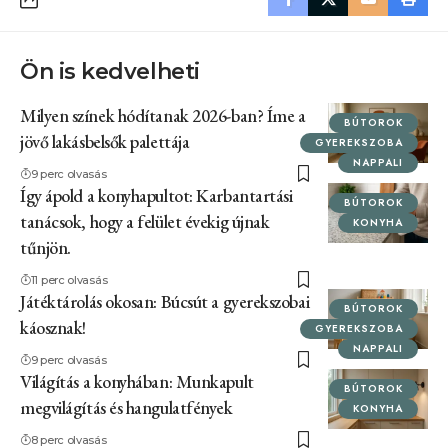
Ön is kedvelheti
Milyen színek hódítanak 2026-ban? Íme a
BÚTOROK
jövő lakásbelsők palettája
GYEREKSZOBA
NAPPALI
9 perc olvasás
Így ápold a konyhapultot: Karbantartási
BÚTOROK
tanácsok, hogy a felület évekig újnak
KONYHA
tűnjön.
11 perc olvasás
Játéktárolás okosan: Búcsút a gyerekszobai
BÚTOROK
káosznak!
GYEREKSZOBA
NAPPALI
9 perc olvasás
Világítás a konyhában: Munkapult
BÚTOROK
megvilágítás és hangulatfények
KONYHA
8 perc olvasás