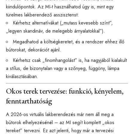
kiindulópontok. Az MI‑t használhatod úgy is, mint egy
türelmes lakberendező asszisztenst:
Kérhetsz alternatívákat („mutass kevesebb színt”,
„legyen skandináv, de melegebb árnyalatokkal”).
Megadhatod a költségkeretet, és a rendszer ehhez illő
bútorokat, dekorációt ajánl.
Kérhetsz csak „finomhangolást” is, ha nagyjából kialakult
a stílus, de bizonytalan vagy a szőnyeg, függöny, lámpa
kiválasztásában.
Okos terek tervezése: funkció, kényelem,
fenntarthatóság
A 2026-os virtuális lakberendezés már nem áll meg a
bútorok elhelyezésénél – az MI segít komplett „okos
tereket” tervezni. Ez azt jelenti, hogy már a tervezési