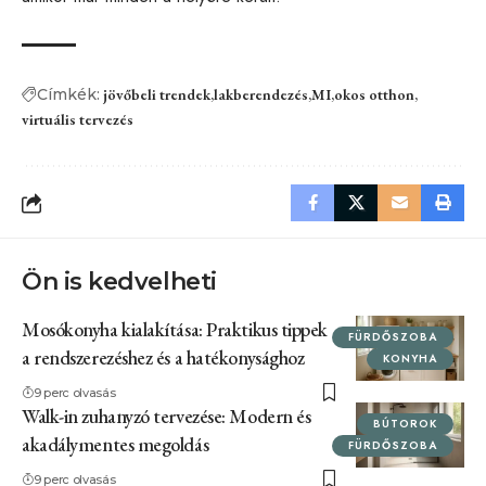
Címkék:
jövőbeli trendek
lakberendezés
MI
okos otthon
virtuális tervezés
Ön is kedvelheti
Mosókonyha kialakítása: Praktikus tippek
FÜRDŐSZOBA
a rendszerezéshez és a hatékonysághoz
KONYHA
9 perc olvasás
Walk-in zuhanyzó tervezése: Modern és
BÚTOROK
akadálymentes megoldás
FÜRDŐSZOBA
9 perc olvasás