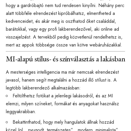
hogy a gardróbajtó nem tud rendesen kinyílni. Néhány perc
alatt többféle elrendezést kipróbálhatsz, elmentheted a
kedvenceidet, és akár meg is oszthatod őket családdal,
barátokkal, vagy egy profi lakberendezővel, aki online ad
visszajelzést. A tervekből pedig közvetlenül rendelhetsz is,
mert az appok többsége össze van kötve webáruházakkal.
MI-alapú stílus- és színválasztás a lakásban
A mesterséges intelligencia ma már nemcsak elrendezést
javasol, hanem segít megtalálni a hozzád illő stílust is. A
legtöbb lakberendező alkalmazásban:
Feltölthetsz fotókat a jelenlegi lakásodról, és az MI
elemzi, milyen színeket, formákat és anyagokat használsz
leggyakrabban.
Bekattinthatod, hogy mely hangulatok állnak hozzád
közel (pl. „nyugodt, természetes”, „modern, minimalista”,