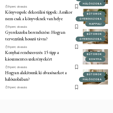
HÁLÓSZOBA
9 perc olvasás
Könyvespolc dekorálási tippek: Amikor
BÚTOROK
nem csak a könyveknek van helye
GYEREKSZOBA
NAPPALI
9 perc olvasás
Gyerekszoba berendezése: Hogyan
BÚTOROK
tervezzünk hosszú távra?
GYEREKSZOBA
9 perc olvasás
Konyhai rendszerezés: 15 tipp a
BÚTOROK
káoszmentes szekrényekért
KONYHA
9 perc olvasás
Hogyan alakítsunk ki olvasósarkot a
BÚTOROK
hálószobában?
HÁLÓSZOBA
9 perc olvasás