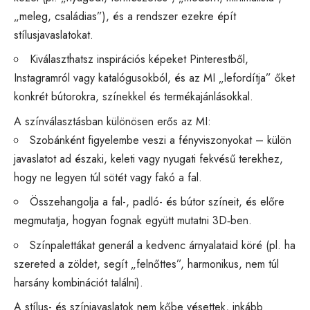
„meleg, családias”), és a rendszer ezekre épít
stílusjavaslatokat.
Kiválaszthatsz inspirációs képeket Pinterestből,
Instagramról vagy katalógusokból, és az MI „lefordítja” őket
konkrét bútorokra, színekkel és termékajánlásokkal.
A színválasztásban különösen erős az MI:
Szobánként figyelembe veszi a fényviszonyokat – külön
javaslatot ad északi, keleti vagy nyugati fekvésű terekhez,
hogy ne legyen túl sötét vagy fakó a fal.
Összehangolja a fal-, padló- és bútor színeit, és előre
megmutatja, hogyan fognak együtt mutatni 3D‑ben.
Színpalettákat generál a kedvenc árnyalataid köré (pl. ha
szereted a zöldet, segít „felnőttes”, harmonikus, nem túl
harsány kombinációt találni).
A stílus- és színjavaslatok nem kőbe vésettek, inkább