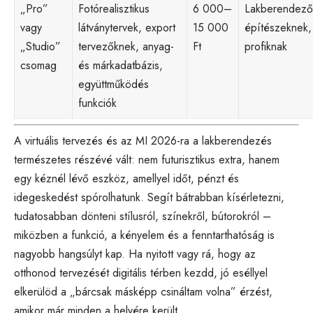
„Pro”
Fotórealisztikus
6 000–
Lakberendező
vagy
látványtervek, export
15 000
építészeknek,
„Studio”
tervezőknek, anyag-
Ft
profiknak
csomag
és márkadatbázis,
együttműködés
funkciók
A virtuális tervezés és az MI 2026-ra a lakberendezés
természetes részévé vált: nem futurisztikus extra, hanem
egy kéznél lévő eszköz, amellyel időt, pénzt és
idegeskedést spórolhatunk. Segít bátrabban kísérletezni,
tudatosabban dönteni stílusról, színekről, bútorokról –
miközben a funkció, a kényelem és a fenntarthatóság is
nagyobb hangsúlyt kap. Ha nyitott vagy rá, hogy az
otthonod tervezését digitális térben kezdd, jó eséllyel
elkerülöd a „bárcsak másképp csináltam volna” érzést,
amikor már minden a helyére került.