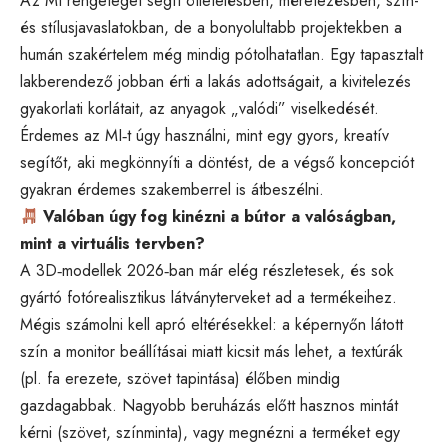
Az MI rengeteget segít ötletelésben, méretezésben, szín-
és stílusjavaslatokban, de a bonyolultabb projektekben a
humán szakértelem még mindig pótolhatatlan. Egy tapasztalt
lakberendező jobban érti a lakás adottságait, a kivitelezés
gyakorlati korlátait, az anyagok „valódi” viselkedését.
Érdemes az MI‑t úgy használni, mint egy gyors, kreatív
segítőt, aki megkönnyíti a döntést, de a végső koncepciót
gyakran érdemes szakemberrel is átbeszélni.
Valóban úgy fog kinézni a bútor a valóságban,
mint a virtuális tervben?
A 3D‑modellek 2026‑ban már elég részletesek, és sok
gyártó fotórealisztikus látványterveket ad a termékeihez.
Mégis számolni kell apró eltérésekkel: a képernyőn látott
szín a monitor beállításai miatt kicsit más lehet, a textúrák
(pl. fa erezete, szövet tapintása) élőben mindig
gazdagabbak. Nagyobb beruházás előtt hasznos mintát
kérni (szövet, színminta), vagy megnézni a terméket egy