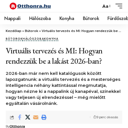
Aa
Nappali
Hálószoba
Konyha
Bútorok
Fürdőszo
Kezdőlap
»
Bútorok
»
Virtuális tervezés és MI: Hogyan rendezzük be a lakást 2026-ban?
BÚTOROK
HÁLÓSZOBA
KONYHA
Virtuális tervezés és MI: Hogyan
rendezzük be a lakást 2026-ban?
2026-ban már nem kell katalógusok között
lapozgatnunk: a virtuális tervezés és a mesterséges
intelligencia néhány kattintással megmutatja,
hogyan nézne ki a nappalink új kanapéval, színekkel
vagy teljesen új elrendezéssel – még mielőtt
egyáltalán vásárolnánk.
9 perc olvasás
By
Otthonra