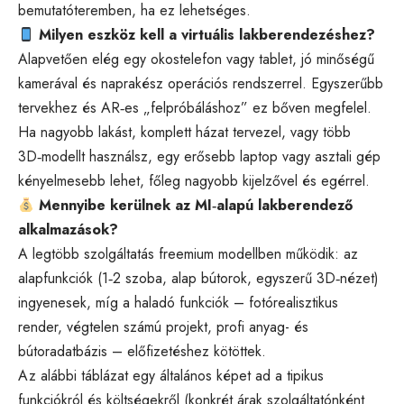
bemutatóteremben, ha ez lehetséges.
Milyen eszköz kell a virtuális lakberendezéshez?
Alapvetően elég egy okostelefon vagy tablet, jó minőségű
kamerával és naprakész operációs rendszerrel. Egyszerűbb
tervekhez és AR‑es „felpróbáláshoz” ez bőven megfelel.
Ha nagyobb lakást, komplett házat tervezel, vagy több
3D‑modellt használsz, egy erősebb laptop vagy asztali gép
kényelmesebb lehet, főleg nagyobb kijelzővel és egérrel.
Mennyibe kerülnek az MI‑alapú lakberendező
alkalmazások?
A legtöbb szolgáltatás freemium modellben működik: az
alapfunkciók (1‑2 szoba, alap bútorok, egyszerű 3D‑nézet)
ingyenesek, míg a haladó funkciók – fotórealisztikus
render, végtelen számú projekt, profi anyag- és
bútoradatbázis – előfizetéshez kötöttek.
Az alábbi táblázat egy általános képet ad a tipikus
funkciókról és költségekről (konkrét árak szolgáltatónként