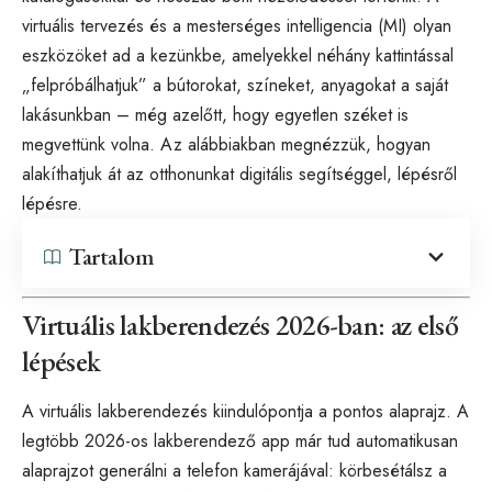
virtuális tervezés és a mesterséges intelligencia (MI) olyan
eszközöket ad a kezünkbe, amelyekkel néhány kattintással
„felpróbálhatjuk” a bútorokat, színeket, anyagokat a saját
lakásunkban – még azelőtt, hogy egyetlen széket is
megvettünk volna. Az alábbiakban megnézzük, hogyan
alakíthatjuk át az otthonunkat digitális segítséggel, lépésről
lépésre.
Tartalom
Virtuális lakberendezés 2026-ban: az első
lépések
A virtuális lakberendezés kiindulópontja a pontos alaprajz. A
legtöbb 2026-os lakberendező app már tud automatikusan
alaprajzot generálni a telefon kamerájával: körbesétálsz a