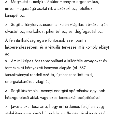
Megmutatja, melyik ülőbútor mennyire ergonomikus,
milyen magasságú asztal illik a székekhez, fotelhez,
kanapéhoz.
Segít a fénytervezésben is: külön világítási sémákat ajánl
olvasáshoz, munkához, pihenéshez, vendégfogadáshoz.
A fenntarthatóság egyre fontosabb szempont a
lakberendezésben, és a virtuális tervezés itt is komoly előnyt
ad:
Az MI képes összehasonlítani a különféle anyagokat és
termékeket környezeti lábnyom alapján (pl. FSC
tanúsítvánnyal rendelkező fa, újrahasznosított textil,
energiatakarékos világítás).
Segít kiszámolni, mennyi energiát spórolhatsz egy jobb
hőszigetelésű ablak vagy okos termosztát beépítésével.
Javaslatokat tesz arra, hogy mit érdemes felújítani vagy
átalakítani a meglévő bútorok közül (festés, újrakárpitozás),