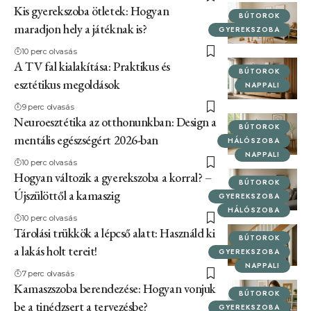
Kis gyerekszoba ötletek: Hogyan
BÚTOROK
maradjon hely a játéknak is?
GYEREKSZOBA
10 perc olvasás
A TV fal kialakítása: Praktikus és
BÚTOROK
esztétikus megoldások
NAPPALI
9 perc olvasás
Neuroesztétika az otthonunkban: Design a
BÚTOROK
mentális egészségért 2026-ban
HÁLÓSZOBA
NAPPALI
10 perc olvasás
Hogyan változik a gyerekszoba a korral? –
BÚTOROK
Újszülöttől a kamaszig
GYEREKSZOBA
HÁLÓSZOBA
10 perc olvasás
Tárolási trükkök a lépcső alatt: Használd ki
BÚTOROK
a lakás holt tereit!
GYEREKSZOBA
NAPPALI
7 perc olvasás
Kamaszszoba berendezése: Hogyan vonjuk
BÚTOROK
be a tinédzsert a tervezésbe?
GYEREKSZOBA