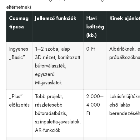
eltérhetnek):
Csomag
Jellemző funkciók
Havi
Kinek ajánlo
típusa
költség
(kb.)
Ingyenes
1–2 szoba, alap
0 Ft
Albérlőknek, e
„Basic”
3D‑nézet, korlátozott
próbálkozókn
bútorválaszték,
egyszerű
MI‑javaslatok
„Plus”
Több projekt,
2 000–
Lakásfelújítók
előfizetés
részletesebb
4 000
első lakás
bútoradatbázis,
Ft
berendezésé
színpaletta‑javaslatok,
AR‑funkciók