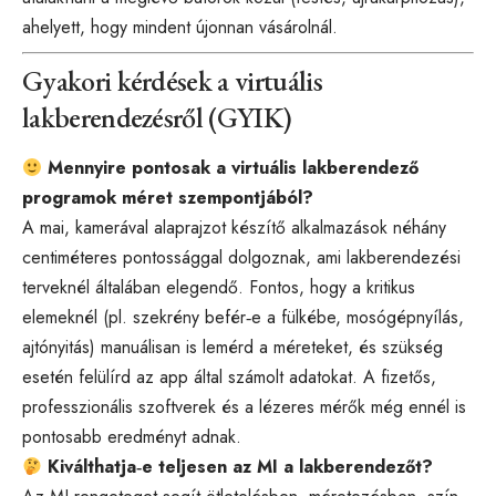
ahelyett, hogy mindent újonnan vásárolnál.
Gyakori kérdések a virtuális
lakberendezésről (GYIK)
Mennyire pontosak a virtuális lakberendező
programok méret szempontjából?
A mai, kamerával alaprajzot készítő alkalmazások néhány
centiméteres pontossággal dolgoznak, ami lakberendezési
terveknél általában elegendő. Fontos, hogy a kritikus
elemeknél (pl. szekrény befér‑e a fülkébe, mosógépnyílás,
ajtónyitás) manuálisan is lemérd a méreteket, és szükség
esetén felülírd az app által számolt adatokat. A fizetős,
professzionális szoftverek és a lézeres mérők még ennél is
pontosabb eredményt adnak.
Kiválthatja‑e teljesen az MI a lakberendezőt?