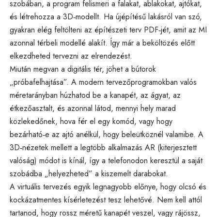
szobában, a program felismeri a falakat, ablakokat, ajtókat,
és létrehozza a 3D‑modellt. Ha újépítésű lakásról van szó,
gyakran elég feltölteni az építészeti terv PDF‑jét, amit az MI
azonnal térbeli modellé alakít. Így már a beköltözés előtt
elkezdheted tervezni az elrendezést.
Miután megvan a digitális tér, jöhet a bútorok
„próbafelhajtása”. A modern tervezőprogramokban valós
méretarányban húzhatod be a kanapét, az ágyat, az
étkezőasztalt, és azonnal látod, mennyi hely marad
közlekedőnek, hova fér el egy komód, vagy hogy
bezárható‑e az ajtó anélkül, hogy beleütköznél valamibe. A
3D‑nézetek mellett a legtöbb alkalmazás AR (kiterjesztett
valóság) módot is kínál, így a telefonodon keresztül a saját
szobádba „helyezheted” a kiszemelt darabokat.
A virtuális tervezés egyik legnagyobb előnye, hogy olcsó és
kockázatmentes kísérletezést tesz lehetővé. Nem kell attól
tartanod, hogy rossz méretű kanapét veszel, vagy rájössz,