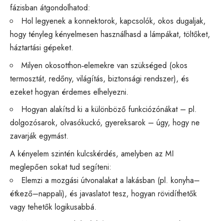
fázisban átgondolhatod:
Hol legyenek a konnektorok, kapcsolók, okos dugaljak,
hogy tényleg kényelmesen használhasd a lámpákat, töltőket,
háztartási gépeket.
Milyen okosotthon‑elemekre van szükséged (okos
termosztát, redőny, világítás, biztonsági rendszer), és
ezeket hogyan érdemes elhelyezni.
Hogyan alakítsd ki a különböző funkciózónákat – pl.
dolgozósarok, olvasókuckó, gyereksarok – úgy, hogy ne
zavarják egymást.
A kényelem szintén kulcskérdés, amelyben az MI
meglepően sokat tud segíteni:
Elemzi a mozgási útvonalakat a lakásban (pl. konyha–
étkező–nappali), és javaslatot tesz, hogyan rövidíthetők
vagy tehetők logikusabbá.