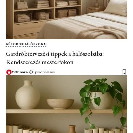
BÚTOROK
HÁLÓSZOBA
Gardróbtervezési tippek a hálószobába:
Rendszerezés mesterfokon
Otthonra
8 perc olvasás