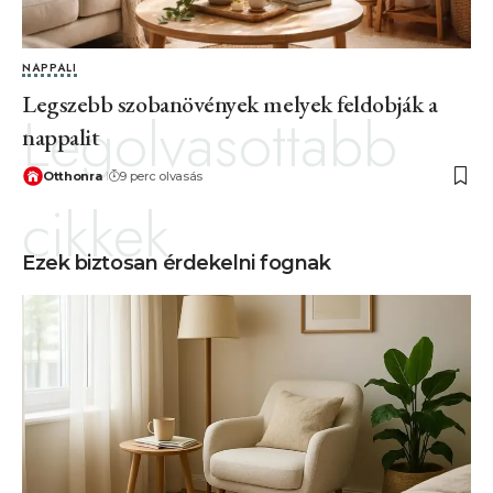
NAPPALI
Legszebb szobanövények melyek feldobják a
Legolvasottabb
nappalit
Otthonra
9 perc olvasás
cikkek
Ezek biztosan érdekelni fognak