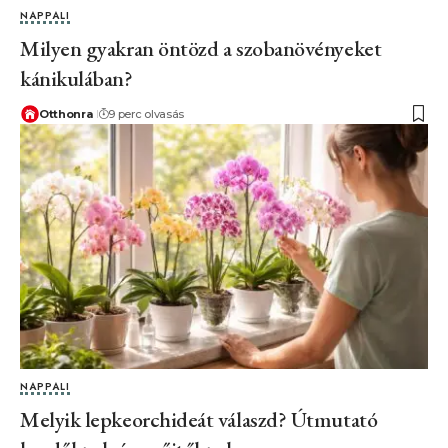
NAPPALI
Milyen gyakran öntözd a szobanövényeket
kánikulában?
Otthonra
9 perc olvasás
NAPPALI
Melyik lepkeorchideát válaszd? Útmutató