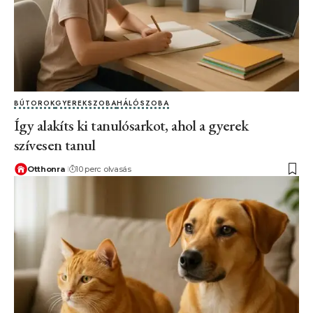
BÚTOROK
GYEREKSZOBA
HÁLÓSZOBA
Így alakíts ki tanulósarkot, ahol a gyerek
szívesen tanul
Otthonra
10 perc olvasás