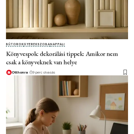
BÚTOROK
GYEREKSZOBA
NAPPALI
Könyvespolc dekorálási tippek: Amikor nem
csak a könyveknek van helye
Otthonra
9 perc olvasás