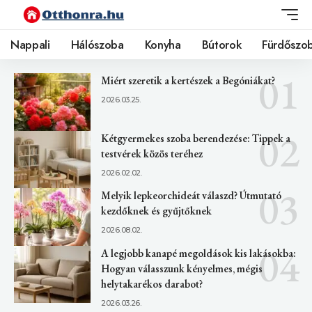
Nappali
Hálószoba
Konyha
Bútorok
Fürdőszo
Miért szeretik a kertészek a Begóniákat?
2026.03.25.
Kétgyermekes szoba berendezése: Tippek a
testvérek közös teréhez
2026.02.02.
Melyik lepkeorchideát válaszd? Útmutató
kezdőknek és gyűjtőknek
2026.08.02.
A legjobb kanapé megoldások kis lakásokba:
Hogyan válasszunk kényelmes, mégis
helytakarékos darabot?
2026.03.26.