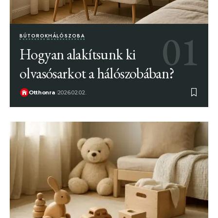
BÚTOROK
HÁLÓSZOBA
Hogyan alakítsunk ki
olvasósarkot a hálószobában?
Otthonra
2026.02.02.