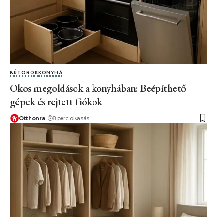
BÚTOROK
KONYHA
Okos megoldások a konyhában: Beépíthető
gépek és rejtett fiókok
Otthonra
8 perc olvasás