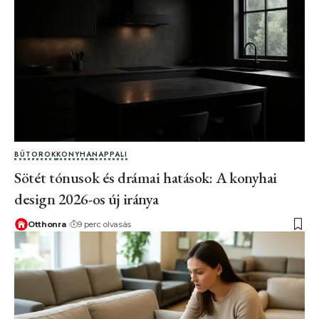
BÚTOROK
KONYHA
NAPPALI
Sötét tónusok és drámai hatások: A konyhai
design 2026-os új iránya
Otthonra
9 perc olvasás