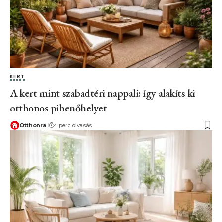
KERT
A kert mint szabadtéri nappali: így alakíts ki
otthonos pihenőhelyet
Otthonra
4 perc olvasás