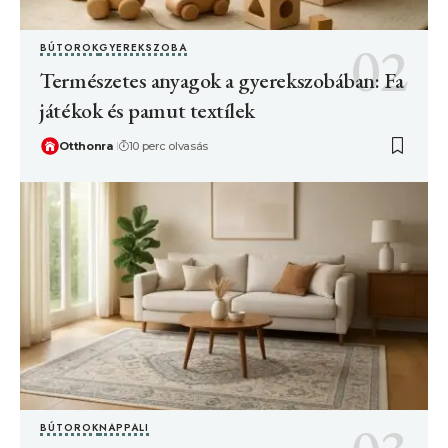
BÚTOROK
GYEREKSZOBA
Természetes anyagok a gyerekszobában: Fa
játékok és pamut textílek
Otthonra
10 perc olvasás
BÚTOROK
NAPPALI