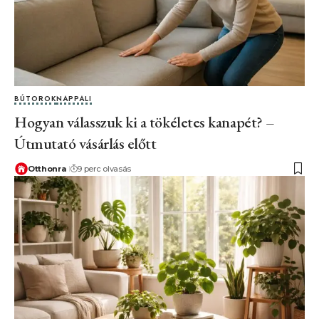
BÚTOROK
NAPPALI
Hogyan válasszuk ki a tökéletes kanapét? –
Útmutató vásárlás előtt
Otthonra
9 perc olvasás