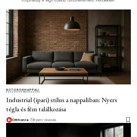
Inspirálódj a legfrissebb otthonteremtési trendekkel!
BÚTOROK
NAPPALI
Industrial (ipari) stílus a nappaliban: Nyers
tégla és fém találkozása
Otthonra
8 perc olvasás