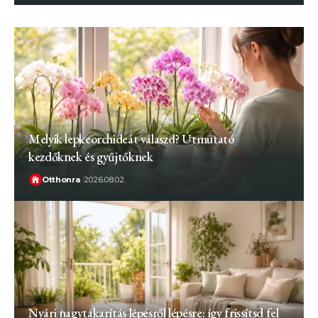
Melyik lepkeorchideát válaszd? Útmutató
kezdőknek és gyűjtőknek
Otthonra
2026.08.02.
Nyári nagytakarítás lépésről lépésre: így frissítsd fel