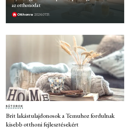
az otthonodat
Otthonra
2026.07.31.
BÚTOROK
Brit lakástulajdonosok a Temuhoz fordulnak
kisebb otthoni fejlesztésekért