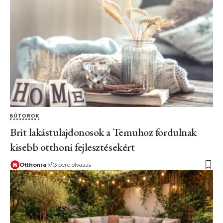
BÚTOROK
Brit lakástulajdonosok a Temuhoz fordulnak
kisebb otthoni fejlesztésekért
Otthonra
3 perc olvasás