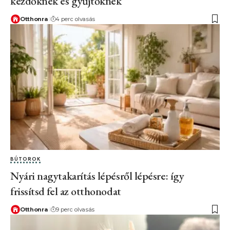
kezdőknek és gyűjtőknek
Otthonra
4 perc olvasás
BÚTOROK
Nyári nagytakarítás lépésről lépésre: így
frissítsd fel az otthonodat
Otthonra
9 perc olvasás