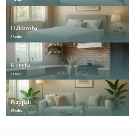
Hálószoba
38 cikk
Konyha
53 cikk
Nappali
63 cikk