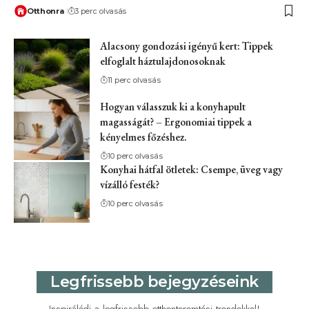
Otthonra
3 perc olvasás
Alacsony gondozási igényű kert: Tippek
elfoglalt háztulajdonosoknak
11 perc olvasás
Hogyan válasszuk ki a konyhapult
magasságát? – Ergonomiai tippek a
kényelmes főzéshez.
10 perc olvasás
Konyhai hátfal ötletek: Csempe, üveg vagy
vízálló festék?
10 perc olvasás
Legfrissebb bejegyzéseink