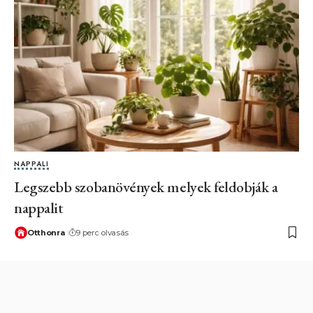
NAPPALI
Legszebb szobanövények melyek feldobják a
nappalit
Otthonra
9 perc olvasás