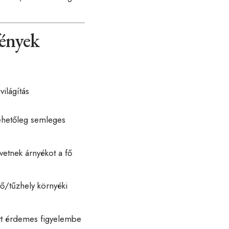
fények
ilágítás
lehetőleg semleges
vetnek árnyékot a fő
tő/tűzhely környéki
Itt érdemes figyelembe