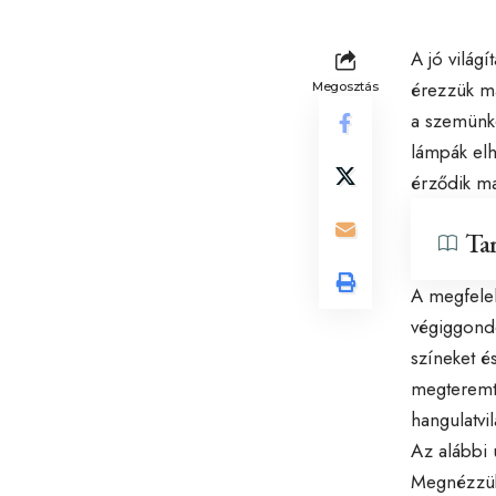
A jó világ
érezzük ma
Megosztás
a szemünke
lámpák elh
érződik ma
Ta
A megfelel
végiggondo
színeket é
megteremten
hangulatvi
Az alábbi 
Megnézzük 