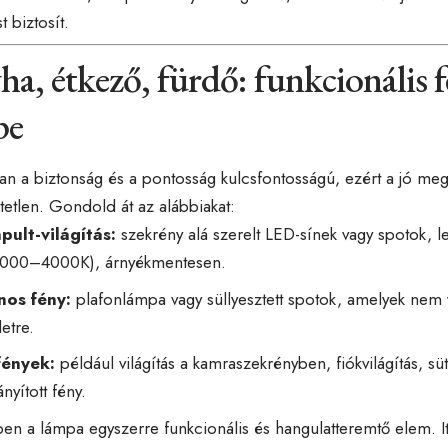
 biztosít.
a, étkező, fürdő: funkcionális 
pe
n a biztonság és a pontosság kulcsfontosságú, ezért a jó megv
etlen. Gondold át az alábbiakat:
ult-világítás:
szekrény alá szerelt LED-sínek vagy spotok, 
(3000–4000K), árnyékmentesen.
nos fény:
plafonlámpa vagy süllyesztett spotok, amelyek nem 
etre.
fények:
például világítás a kamraszekrényben, fiókvilágítás, sü
ányított fény.
en a lámpa egyszerre funkcionális és hangulatteremtő elem. 