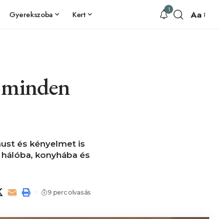
1
Aa
Gyerekszoba
Kert
t minden
must és kényelmet is
, hálóba, konyhába és
9 perc olvasás