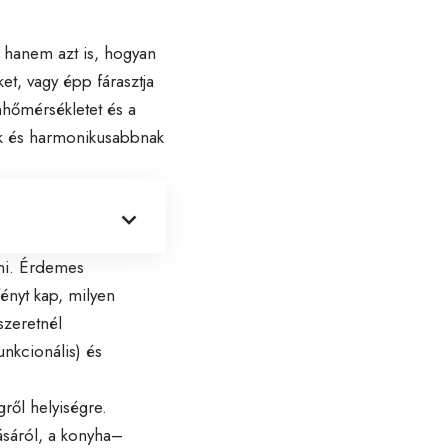
, hanem azt is, hogyan
et, vagy épp fárasztja
nhőmérsékletet és a
ak és harmonikusabbnak
sni. Érdemes
ényt kap, milyen
szeretnél
unkcionális) és
ről helyiségre.
ásáról, a konyha–