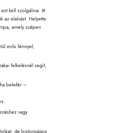
t kell szolgálnia. Itt
 az elalvást. Helyette:
lámpa, amely szépen
túl erős fénnyel,
akai felkelésnél segít,
 ha belefér –
oz.
ezéshez vagy
lvókat, de biztonságos