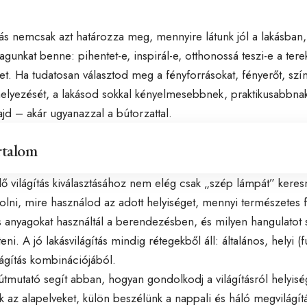
ítás nemcsak azt határozza meg, mennyire látunk jól a lakásban
gunkat benne: pihentet-e, inspirál-e, otthonossá teszi-e a terek
t. Ha tudatosan választod meg a fényforrásokat, fényerőt, szí
elyezését, a lakásod sokkal kényelmesebbnek, praktikusabbn
jd – akár ugyanazzal a bútorzattal.
rtalom
ő világítás kiválasztásához nem elég csak „szép lámpát” kere
lni, mire használod az adott helyiséget, mennyi természetes f
s anyagokat használtál a berendezésben, és milyen hangulatot 
i. A jó lakásvilágítás mindig rétegekből áll: általános, helyi (f
lágítás kombinációjából.
útmutató segít abban, hogyan gondolkodj a világításról helyiség
az alapelveket, külön beszélünk a nappali és háló megvilágít