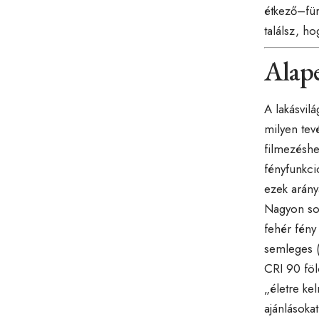
étkező–für
találsz, h
Alape
A lakásvil
milyen tev
filmezésh
fényfunkci
ezek arány
Nagyon sok
fehér fény
semleges (
CRI 90 fölö
„életre ke
ajánlásokat