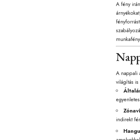
A fény irá
árnyékokat
fényforrást
szabályozá
munkafény 
Nappa
A nappali 
világítás i
Általá
egyenletes
Zónavi
indirekt fé
Hangu
amelyekkel