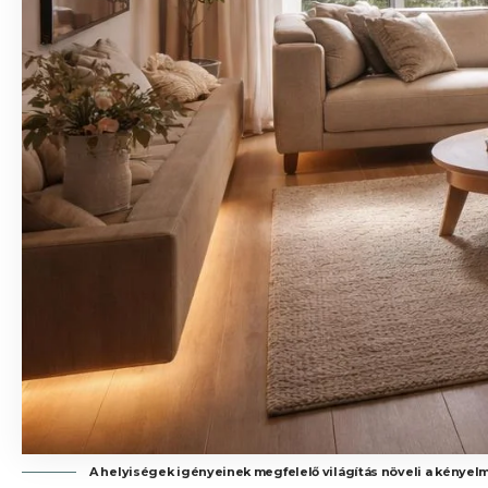
A helyiségek igényeinek megfelelő világítás növeli a kényelm