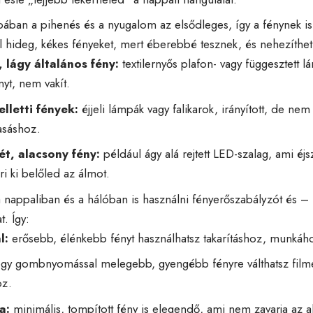
ában a pihenés és a nyugalom az elsődleges, így a fénynek is ez
úl hideg, kékes fényeket, mert éberebbé tesznek, és nehezíthetik
 lágy általános fény:
textilernyős plafon- vagy függesztett 
nyt, nem vakít.
lletti fények:
éjjeli lámpák vagy falikarok, irányított, de nem 
vasáshoz.
ét, alacsony fény:
például ágy alá rejtett LED-szalag, ami éjsz
i ki belőled az álmot.
nappaliban és a hálóban is használni fényerőszabályzót és –
t. Így:
l:
erősebb, élénkebb fényt használhatsz takarításhoz, munkáh
gy gombnyomással melegebb, gyengébb fényre válthatsz film
oz.
a:
minimális, tompított fény is elegendő, ami nem zavarja az a