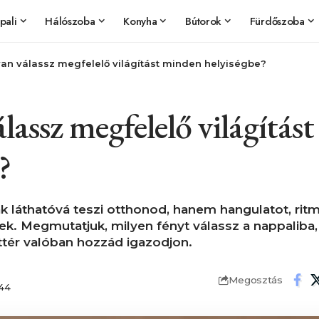
pali
Hálószoba
Konyha
Bútorok
Fürdőszoba
an válassz megfelelő világítást minden helyiségbe?
assz megfelelő világítás
?
ak láthatóvá teszi otthonod, hanem hangulatot, rit
k. Megmutatjuk, milyen fényt válassz a nappaliba
ttér valóban hozzád igazodjon.
Megosztás
:44