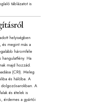
glaló táblázatot is
ításról
 adott helyiségben
z, és megint más a
legalább háromféle
s hangulatfény. Ha
dnak majd hozzád.
zaadása (CRI). Meleg
liba és hálóba. A
agy dolgozósarokban. A
alak és ételek is
k, érdemes a gyártói