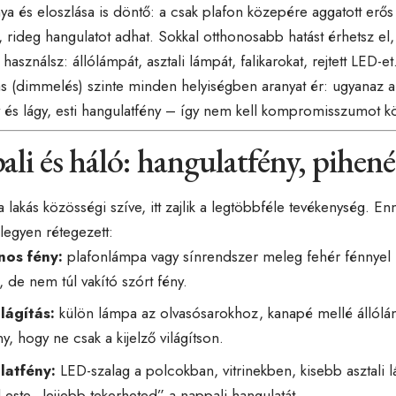
nya és eloszlása is döntő: a csak plafon közepére aggatott er
, rideg hangulatot adhat. Sokkal otthonosabb hatást érhetsz el
 használsz: állólámpát, asztali lámpát, falikarokat, rejtett LED-e
s (dimmelés) szinte minden helyiségben aranyat ér: ugyanaz a
és lágy, esti hangulatfény – így nem kell kompromisszumot k
li és háló: hangulatfény, pihen
a lakás közösségi szíve, itt zajlik a legtöbbféle tevékenység. E
s legyen rétegezett:
nos fény:
plafonlámpa vagy sínrendszer meleg fehér fénnye
, de nem túl vakító szórt fény.
lágítás:
külön lámpa az olvasósarokhoz, kanapé mellé állól
ny, hogy ne csak a kijelző világítson.
latfény:
LED-szalag a polcokban, vitrinekben, kisebb asztal
 este „lejjebb tekerheted” a nappali hangulatát.