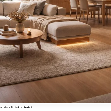
et és a látáskomfortot.