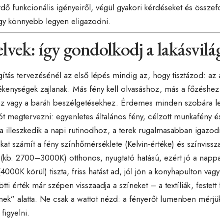
dő funkcionális igényeiről, végül gyakori kérdéseket és összefo
ogy könnyebb legyen eligazodni.
lvek: így gondolkodj a lakásvilág
ágítás tervezésénél az első lépés mindig az, hogy tisztázod: az
ékenységek zajlanak. Más fény kell olvasáshoz, más a főzéshe
ez vagy a baráti beszélgetésekhez. Érdemes minden szobára 
ót megtervezni: egyenletes általános fény, célzott munkafény é
a illeszkedik a napi rutinodhoz, a terek rugalmasabban igazo
at számít a fény színhőmérséklete (Kelvin-értéke) és színviss
 (kb. 2700–3000K) otthonos, nyugtató hatású, ezért jó a nappa
4000K körül) tiszta, friss hatást ad, jól jön a konyhapulton v
tti érték már szépen visszaadja a színeket – a textíliák, festett f
lnek” alatta. Ne csak a wattot nézd: a fényerőt lumenben mérjü
 figyelni.