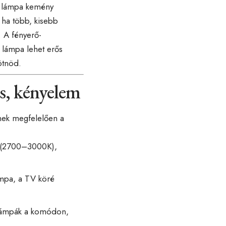
ős lámpa kemény
, ha több, kisebb
t. A fényerő-
 lámpa lehet erős
ötnöd.
és, kényelem
nnek megfelelően a
l (2700–3000K),
ámpa, a TV köré
i lámpák a komódon,