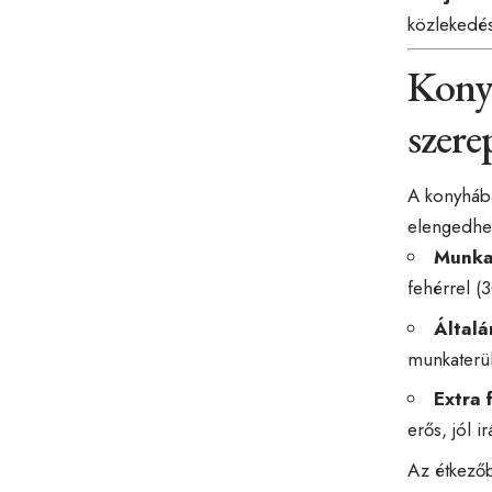
közlekedést
Konyh
szere
A konyhába
elengedhet
Munkap
fehérrel 
Általá
munkaterül
Extra 
erős, jól ir
Az étkezőb