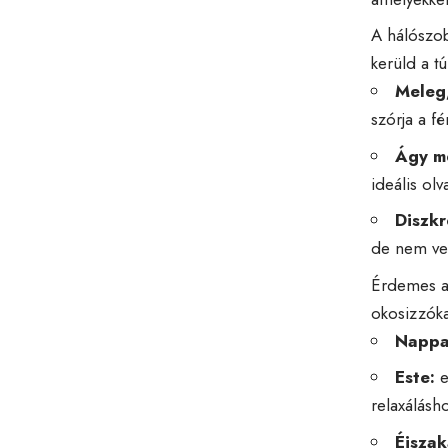
A hálószob
kerüld a t
Meleg,
szórja a fé
Ágy me
ideális ol
Diszkr
de nem ver
Érdemes a 
okosizzóka
Nappa
Este:
e
relaxálásh
Éjszak