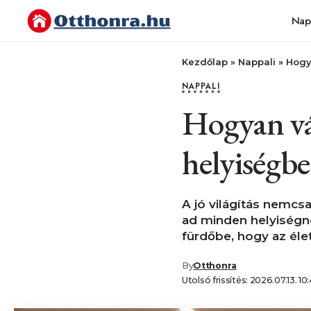
Nap
Kezdőlap
»
Nappali
»
Hogy
NAPPALI
Hogyan vál
helyiségbe
A jó világítás nemcs
ad minden helyiségne
fürdőbe, hogy az éle
By
Otthonra
Utolsó frissítés: 2026.07.13. 10