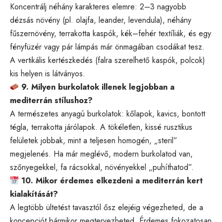
Koncentrálj néhány karakteres elemre: 2–3 nagyobb
dézsás növény (pl. olajfa, leander, levendula), néhány
fűszernövény, terrakotta kaspók, kék–fehér textíliák, és egy
fényfüzér vagy pár lámpás már önmagában csodákat tesz.
A vertikális kertészkedés (falra szerelhető kaspók, polcok)
kis helyen is látványos.
9. Milyen burkolatok illenek legjobban a
mediterrán stílushoz?
A természetes anyagú burkolatok: kőlapok, kavics, bontott
tégla, terrakotta járólapok. A tökéletlen, kissé rusztikus
felületek jobbak, mint a teljesen homogén, „steril”
megjelenés. Ha már meglévő, modern burkolatod van,
szőnyegekkel, fa rácsokkal, növényekkel „puhíthatod”.
10. Mikor érdemes elkezdeni a mediterrán kert
kialakítását?
A legtöbb ültetést tavasztól ősz elejéig végezheted, de a
koncepciót bármikor megtervezheted. Érdemes fokozatosan