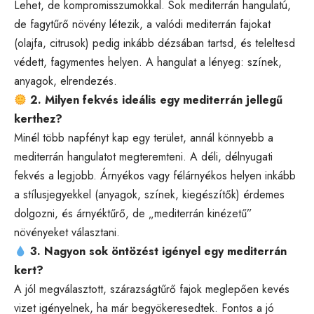
Lehet, de kompromisszumokkal. Sok mediterrán hangulatú,
de fagytűrő növény létezik, a valódi mediterrán fajokat
(olajfa, citrusok) pedig inkább dézsában tartsd, és teleltesd
védett, fagymentes helyen. A hangulat a lényeg: színek,
anyagok, elrendezés.
2. Milyen fekvés ideális egy mediterrán jellegű
kerthez?
Minél több napfényt kap egy terület, annál könnyebb a
mediterrán hangulatot megteremteni. A déli, délnyugati
fekvés a legjobb. Árnyékos vagy félárnyékos helyen inkább
a stílusjegyekkel (anyagok, színek, kiegészítők) érdemes
dolgozni, és árnyéktűrő, de „mediterrán kinézetű”
növényeket választani.
3. Nagyon sok öntözést igényel egy mediterrán
kert?
A jól megválasztott, szárazságtűrő fajok meglepően kevés
vizet igényelnek, ha már begyökeresedtek. Fontos a jó