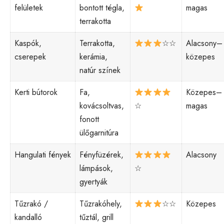
felületek
bontott tégla,
magas
terrakotta
Kaspók,
Terrakotta,
☆☆
Alacsony–
cserepek
kerámia,
közepes
natúr színek
Kerti bútorok
Fa,
Közepes–
kovácsoltvas,
☆
magas
fonott
ülőgarnitúra
Hangulati fények
Fényfüzérek,
Alacsony
lámpások,
☆
gyertyák
Tűzrakó /
Tűzrakóhely,
☆☆
Közepes
kandalló
tűztál, grill