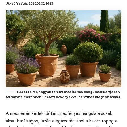
Utolsó frissítés: 2026.02.02. 16:23
Fedezze fel, hogyan teremt mediterrán hangulatot kertjében
terrakotta cserépben ültetett növényekkel és színes kiegészítőkkel.
A mediterrán kertek időtlen, napfényes hangulata sokak
álma: barátságos, lazán elegáns tér, ahol a kavics ropog a