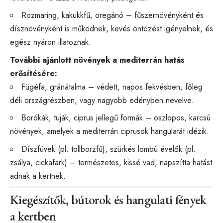
Rozmaring, kakukkfű, oregánó – fűszernövényként és
dísznövényként is működnek, kevés öntözést igényelnek, és
egész nyáron illatoznak.
További ajánlott növények a mediterrán hatás
erősítésére:
Fügéfa, gránátalma – védett, napos fekvésben, főleg
déli országrészben, vagy nagyobb edényben nevelve.
Borókák, tuják, ciprus jellegű formák – oszlopos, karcsú
növények, amelyek a mediterrán ciprusok hangulatát idézik.
Díszfüvek (pl. tollborzfű), szürkés lombú évelők (pl.
zsálya, cickafark) – természetes, kissé vad, napszítta hatást
adnak a kertnek.
Kiegészítők, bútorok és hangulati fények
a kertben