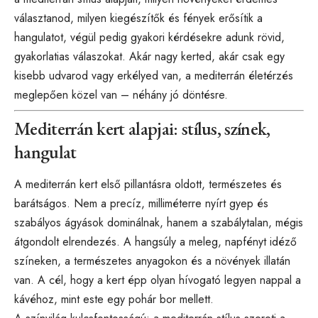
választanod, milyen kiegészítők és fények erősítik a
hangulatot, végül pedig gyakori kérdésekre adunk rövid,
gyakorlatias válaszokat. Akár nagy kerted, akár csak egy
kisebb udvarod vagy erkélyed van, a mediterrán életérzés
meglepően közel van – néhány jó döntésre.
Mediterrán kert alapjai: stílus, színek,
hangulat
A mediterrán kert első pillantásra oldott, természetes és
barátságos. Nem a precíz, milliméterre nyírt gyep és
szabályos ágyások dominálnak, hanem a szabálytalan, mégis
átgondolt elrendezés. A hangsúly a meleg, napfényt idéző
színeken, a természetes anyagokon és a növények illatán
van. A cél, hogy a kert épp olyan hívogató legyen nappal a
kávéhoz, mint este egy pohár bor mellett.