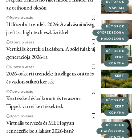
BÚTOROK
az otthonod olcsón
NAPPALI
9 perc olvasás
Hálószoba trendek 2026: Az alvásminőség
BÚTOROK
javítása high-tech eszközökkel
GYEREKSZOBA
HÁLÓSZOBA
10 perc olvasás
Vertikális kertek a lakásban: A zöld falak új
BÚTOROK
generációja 2026-ra
KERT
KONYHA
12 perc olvasás
2026-os kerti trendek: Intelligens öntözés
KERT
és vadon-stílusú kertek
7 perc olvasás
Kertészkedés balkonon és teraszon:
BÚTOROK
Tippek városi kertészeknek
KERT
KONYHA
9 perc olvasás
Virtuális tervezés és MI: Hogyan
BÚTOROK
rendezzük be a lakást 2026-ban?
HÁLÓSZOBA
KONYHA