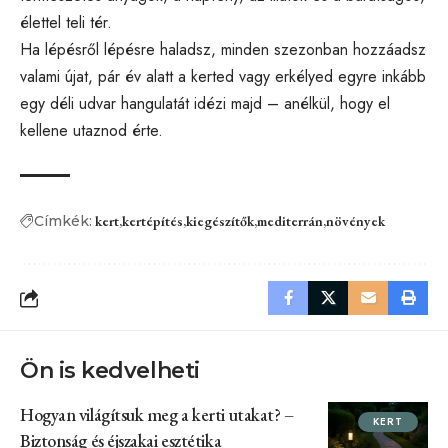
élettel teli tér.
Ha lépésről lépésre haladsz, minden szezonban hozzáadsz
valami újat, pár év alatt a kerted vagy erkélyed egyre inkább
egy déli udvar hangulatát idézi majd – anélkül, hogy el
kellene utaznod érte.
Címkék:
kert
kertépítés
kiegészítők
mediterrán
növények
Ön is kedvelheti
Hogyan világítsuk meg a kerti utakat? –
KERT
Biztonság és éjszakai esztétika