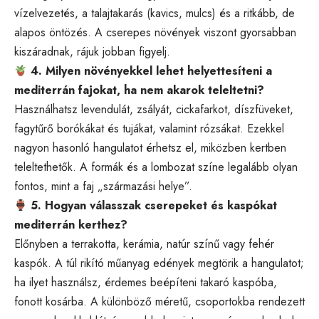
vízelvezetés, a talajtakarás (kavics, mulcs) és a ritkább, de
alapos öntözés. A cserepes növények viszont gyorsabban
kiszáradnak, rájuk jobban figyelj.
4. Milyen növényekkel lehet helyettesíteni a
mediterrán fajokat, ha nem akarok teleltetni?
Használhatsz levendulát, zsályát, cickafarkot, díszfüveket,
fagytűrő borókákat és tujákat, valamint rózsákat. Ezekkel
nagyon hasonló hangulatot érhetsz el, miközben kertben
teleltethetők. A formák és a lombozat színe legalább olyan
fontos, mint a faj „származási helye”.
5. Hogyan válasszak cserepeket és kaspókat
mediterrán kerthez?
Előnyben a terrakotta, kerámia, natúr színű vagy fehér
kaspók. A túl rikító műanyag edények megtörik a hangulatot;
ha ilyet használsz, érdemes beépíteni takaró kaspóba,
fonott kosárba. A különböző méretű, csoportokba rendezett