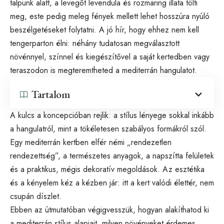
talpunk alatt, a levegőt levendula és rozmaring illata tölti
meg, este pedig meleg fények mellett lehet hosszúra nyúló
beszélgetéseket folytatni. A jó hír, hogy ehhez nem kell
tengerparton élni: néhány tudatosan megválasztott
növénnyel, színnel és kiegészítővel a saját kertedben vagy
teraszodon is megteremtheted a mediterrán hangulatot.
Tartalom
A kulcs a koncepcióban rejlik: a stílus lényege sokkal inkább
a hangulatról, mint a tökéletesen szabályos formákról szól.
Egy mediterrán kertben elfér némi „rendezetlen
rendezettség”, a természetes anyagok, a napszítta felületek
és a praktikus, mégis dekoratív megoldások. Az esztétika
és a kényelem kéz a kézben jár: itt a kert valódi élettér, nem
csupán díszlet.
Ebben az útmutatóban végigvesszük, hogyan alakíthatod ki
a mediterrán stílus alapjait, milyen növényeket érdemes