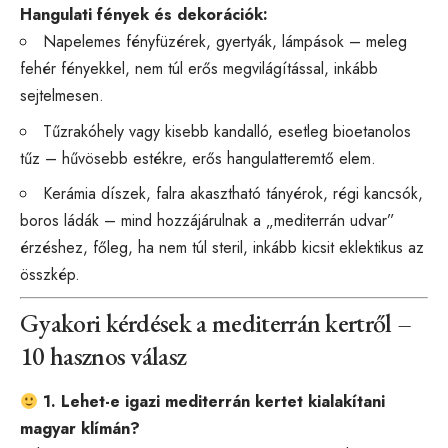
Hangulati fények és dekorációk:
Napelemes fényfüzérek, gyertyák, lámpások – meleg
fehér fényekkel, nem túl erős megvilágítással, inkább
sejtelmesen.
Tűzrakóhely vagy kisebb kandalló, esetleg bioetanolos
tűz – hűvösebb estékre, erős hangulatteremtő elem.
Kerámia díszek, falra akasztható tányérok, régi kancsók,
boros ládák – mind hozzájárulnak a „mediterrán udvar”
érzéshez, főleg, ha nem túl steril, inkább kicsit eklektikus az
összkép.
Gyakori kérdések a mediterrán kertről –
10 hasznos válasz
1. Lehet-e igazi mediterrán kertet kialakítani
magyar klímán?