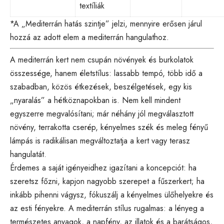
textíliák
*A „Mediterrán hatás szintje” jelzi, mennyire erősen járul
hozzá az adott elem a mediterrán hangulathoz.
A mediterrán kert nem csupán növények és burkolatok
összessége, hanem életstílus: lassabb tempó, több idő a
szabadban, közös étkezések, beszélgetések, egy kis
„nyaralás” a hétköznapokban is. Nem kell mindent
egyszerre megvalósítani; már néhány jól megválasztott
növény, terrakotta cserép, kényelmes szék és meleg fényű
lámpás is radikálisan megváltoztatja a kert vagy terasz
hangulatát.
Érdemes a saját igényeidhez igazítani a koncepciót: ha
szeretsz főzni, kapjon nagyobb szerepet a fűszerkert; ha
inkább pihenni vágysz, fókuszálj a kényelmes ülőhelyekre és
az esti fényekre. A mediterrán stílus rugalmas: a lényeg a
természetes anyagok, a napfény, az illatok és a barátságos,