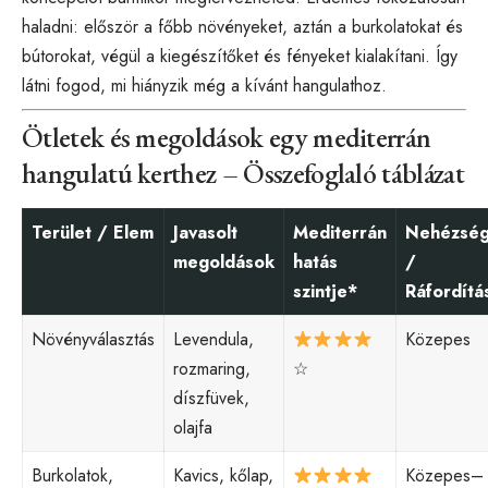
haladni: először a főbb növényeket, aztán a burkolatokat és
bútorokat, végül a kiegészítőket és fényeket kialakítani. Így
látni fogod, mi hiányzik még a kívánt hangulathoz.
Ötletek és megoldások egy mediterrán
hangulatú kerthez – Összefoglaló táblázat
Terület / Elem
Javasolt
Mediterrán
Nehézsé
megoldások
hatás
/
szintje*
Ráfordítá
Növényválasztás
Levendula,
Közepes
rozmaring,
☆
díszfüvek,
olajfa
Burkolatok,
Kavics, kőlap,
Közepes–