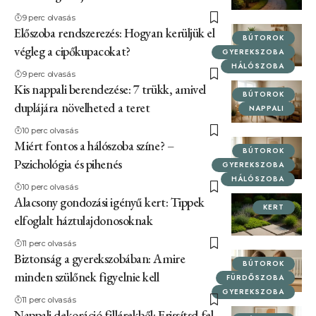
9 perc olvasás
Előszoba rendszerezés: Hogyan kerüljük el
BÚTOROK
végleg a cipőkupacokat?
GYEREKSZOBA
HÁLÓSZOBA
9 perc olvasás
Kis nappali berendezése: 7 trükk, amivel
BÚTOROK
duplájára növelheted a teret
NAPPALI
10 perc olvasás
Miért fontos a hálószoba színe? –
BÚTOROK
Pszichológia és pihenés
GYEREKSZOBA
HÁLÓSZOBA
10 perc olvasás
Alacsony gondozási igényű kert: Tippek
KERT
elfoglalt háztulajdonosoknak
11 perc olvasás
Biztonság a gyerekszobában: Amire
BÚTOROK
minden szülőnek figyelnie kell
FÜRDŐSZOBA
GYEREKSZOBA
11 perc olvasás
Nappali dekoráció fillérekből: Frissítsd fel