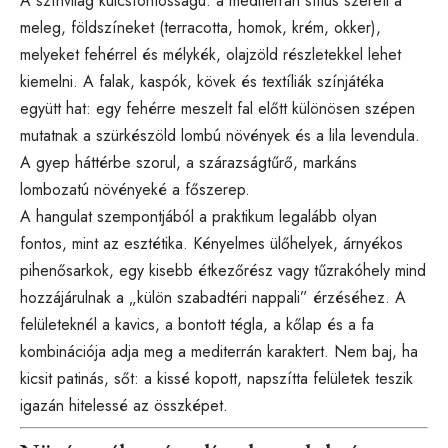
A színvilág kulcsfontosságú: a mediterrán stílus szereti a
meleg, földszíneket (terracotta, homok, krém, okker),
melyeket fehérrel és mélykék, olajzöld részletekkel lehet
kiemelni. A falak, kaspók, kövek és textíliák színjátéka
együtt hat: egy fehérre meszelt fal előtt különösen szépen
mutatnak a szürkészöld lombú növények és a lila levendula.
A gyep háttérbe szorul, a szárazságtűrő, markáns
lombozatú növényeké a főszerep.
A hangulat szempontjából a praktikum legalább olyan
fontos, mint az esztétika. Kényelmes ülőhelyek, árnyékos
pihenősarkok, egy kisebb étkezőrész vagy tűzrakóhely mind
hozzájárulnak a „külön szabadtéri nappali” érzéséhez. A
felületeknél a kavics, a bontott tégla, a kőlap és a fa
kombinációja adja meg a mediterrán karaktert. Nem baj, ha
kicsit patinás, sőt: a kissé kopott, napszítta felületek teszik
igazán hitelessé az összképet.