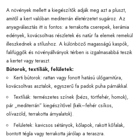
A növények mellett a kiegészítők adják meg azt a pluszt,
amitől a kert valóban mediterrán életérzetet sugároz. Az
anyagválasztás itt is fontos: a terrakotta cserepek, kerámia
edények, kovácsoltvas részletek és natúr fa elemek remekül
illeszkednek a stílushoz. A különböző magasságú kaspók,
falifüggők és növényállványok térben is izgalmasabbá teszik
a kertet vagy teraszt.
Bútorok, textíliák, felületek:
Kerti bútorok: rattan vagy fonott hatású ülőgarnitúra,
kovácsoltvas asztalok, egyszerű fa padok puha párnákkal.
Textíliák: természetes színek (bézs, törtfehér, homok),
pár „mediterrán” kiegészítővel (kék–fehér csíkos,
olívazöld, terrakotta árnyalatok).
Felületek: kavicsos sétányok, kőlapok, rakott kőfalak,
bontott tégla vagy terrakotta járólap a teraszra.