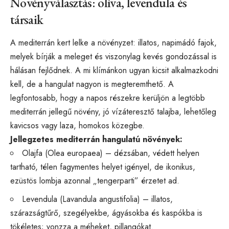
Növényválasztás: olíva, levendula és
társaik
A mediterrán kert lelke a növényzet: illatos, napimádó fajok,
melyek bírják a meleget és viszonylag kevés gondozással is
hálásan fejlődnek. A mi klímánkon ugyan kicsit alkalmazkodni
kell, de a hangulat nagyon is megteremthető. A
legfontosabb, hogy a napos részekre kerüljön a legtöbb
mediterrán jellegű növény, jó vízáteresztő talajba, lehetőleg
kavicsos vagy laza, homokos közegbe.
Jellegzetes mediterrán hangulatú növények:
Olajfa (Olea europaea) – dézsában, védett helyen
tartható, télen fagymentes helyet igényel, de ikonikus,
ezüstös lombja azonnal „tengerparti” érzetet ad.
Levendula (Lavandula angustifolia) – illatos,
szárazságtűrő, szegélyekbe, ágyásokba és kaspókba is
tökéletes; vonzza a méheket, pillangókat.