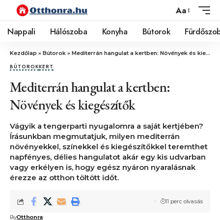
Aa
Nappali
Hálószoba
Konyha
Bútorok
Fürdőszo
Kezdőlap
»
Bútorok
»
Mediterrán hangulat a kertben: Növények és kiegészítők
BÚTOROK
KERT
Mediterrán hangulat a kertben:
Növények és kiegészítők
Vágyik a tengerparti nyugalomra a saját kertjében?
Írásunkban megmutatjuk, milyen mediterrán
növényekkel, színekkel és kiegészítőkkel teremthet
napfényes, délies hangulatot akár egy kis udvarban
vagy erkélyen is, hogy egész nyáron nyaralásnak
érezze az otthon töltött időt.
11 perc olvasás
By
Otthonra