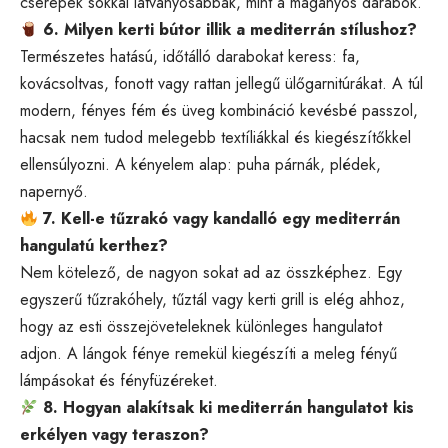
cserepek sokkal látványosabbak, mint a magányos darabok.
6. Milyen kerti bútor illik a mediterrán stílushoz?
Természetes hatású, időtálló darabokat keress: fa,
kovácsoltvas, fonott vagy rattan jellegű ülőgarnitúrákat. A túl
modern, fényes fém és üveg kombináció kevésbé passzol,
hacsak nem tudod melegebb textíliákkal és kiegészítőkkel
ellensúlyozni. A kényelem alap: puha párnák, plédek,
napernyő.
7. Kell-e tűzrakó vagy kandalló egy mediterrán
hangulatú kerthez?
Nem kötelező, de nagyon sokat ad az összképhez. Egy
egyszerű tűzrakóhely, tűztál vagy kerti grill is elég ahhoz,
hogy az esti összejöveteleknek különleges hangulatot
adjon. A lángok fénye remekül kiegészíti a meleg fényű
lámpásokat és fényfüzéreket.
8. Hogyan alakítsak ki mediterrán hangulatot kis
erkélyen vagy teraszon?