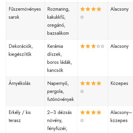
Fűszernövényes
Rozmaring,
Alacsony
sarok
kakukkfű,
☆
oregánó,
bazsalikom
Dekorációk,
Kerámia
☆☆
Alacsony
kiegészítők
díszek,
boros ládák,
kancsók
Árnyékolás
Napernyő,
Közepes
pergola,
☆
futónövények
Erkély / kis
2–3 dézsás
Alacsony–
terasz
növény,
☆
közepes
fényfüzér,