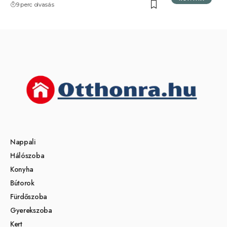
9 perc olvasás
Nappali
Hálószoba
Konyha
Bútorok
Fürdőszoba
Gyerekszoba
Kert